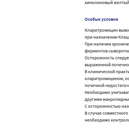
хинолиновый желтый (E
Особые условия
Кларитромицин вывод
при назначении Клац
При наличии хрониче
ферментов сыворотки
Осторожность следуе
выраженной почечно
В клинической практи
кларитромицином, ос
почечной недостаточ
Необходимо учитыват
другими макролидны
С осторожностью наз
В случае совместног
необходимо контрол