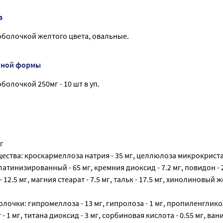
а
оболочкой желтого цвета, овальные.
нной формы
болочкой 250мг - 10 шт в уп.
г
ества: кроскармеллоза натрия - 35 мг, целлюлоза микрокриста
атинизированный - 65 мг, кремния диоксид - 7.2 мг, повидон - 2
12.5 мг, магния стеарат - 7.5 мг, тальк - 17.5 мг, хинолиновый ж
очки: гипромеллоза - 13 мг, гипролоза - 1 мг, пропиленгликоль
 1 мг, титана диоксид - 3 мг, сорбиновая кислота - 0.55 мг, вани