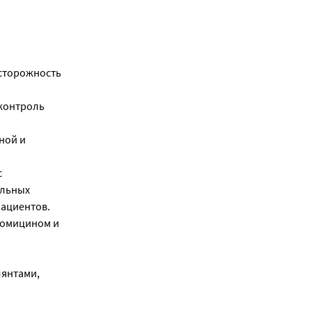
осторожность
контроль
ной и
с
ольных
пациентов.
ромицином и
лянтами,