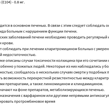
104) - 0.8 мг.
ится в основном печенью. В связи с этим следует соблюдать 
ида больным с нарушением функции печени.
ских заболеваний печени необходимо проводить регулярный 
 крови.
т соблюдать при лечении кларитромицином больных с умерен
й недостаточностью.
ке описаны случаи токсичности колхицина при его сочетании 
обенно у пожилых людей. Некоторые из них наблюдались у б
ностью; сообщалось о нескольких случаях смерти у подобных 
ь возможность перекрестной резистентностью между кларит
ми препаратами, а также линкомицином и клиндамицином.
начают на фоне препаратов, метаболизирующихся печенью.
о назначения с варфарином или другими непрямыми антикоагу
ировать протромбиновое время