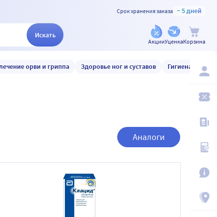
~ 5 дней
Срок хранения заказа
Искать
Акции
Уценка
Корзина
лечение орви и гриппа
Здоровье ног и суставов
Гигиена и уход
Аналоги