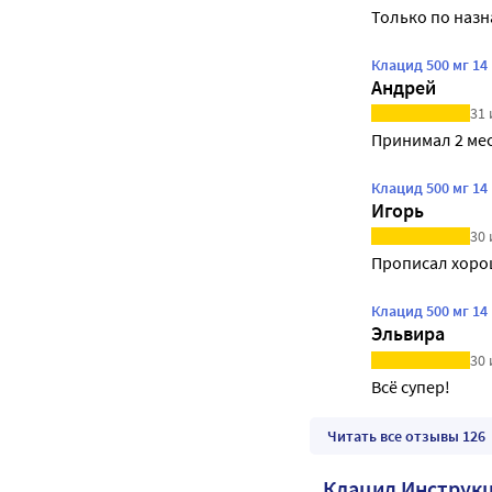
Только по назн
Клацид 500 мг 1
Андрей
31 
Принимал 2 ме
Клацид 500 мг 1
Игорь
30 
Прописал хоро
Клацид 500 мг 1
Эльвира
30 
Всё супер!
Читать все отзывы 126
Клацид Инструк