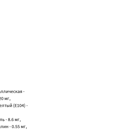
ллическая -
0 мг,
елтый (E104) -
 - 8.6 мг,
лин - 0.55 мг,