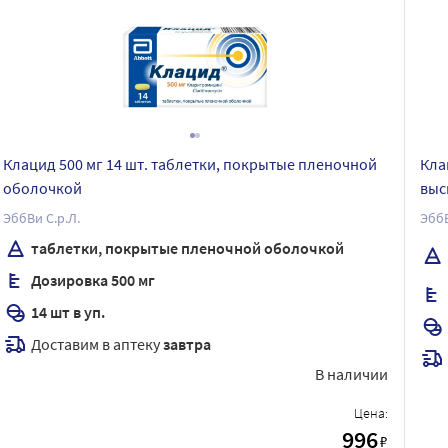
Клацид 500 мг 14 шт. таблетки, покрытые пленочной
Кла
оболочкой
выс
ЭббВи С.р.Л.
ЭббВ
таблетки, покрытые пленочной оболочкой
Дозировка 500 мг
14 шт в уп.
Доставим в аптеку
завтра
В наличии
Цена:
996
₽