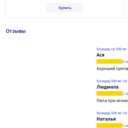
Купить
Отзывы
Клацид ср 500 м
Ася
4 а
Хороший препа
Клацид 500 мг 1
Людмила
2 а
Пила при хелик
Клацид 500 мг 1
Наталья
1 а