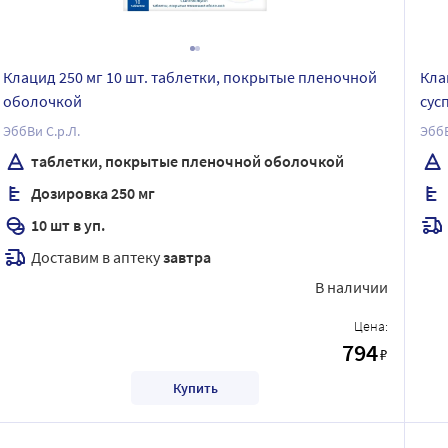
Клацид 250 мг 10 шт. таблетки, покрытые пленочной
Кла
оболочкой
сус
ЭббВи С.р.Л.
ЭббВ
таблетки, покрытые пленочной оболочкой
Дозировка 250 мг
10 шт в уп.
Доставим в аптеку
завтра
В наличии
Цена:
794
₽
Купить