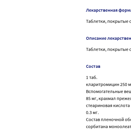
Лекарственная форм
Таблетки, покрытые 
Описание лекарстве
Таблетки, покрытые о
Состав
1 таб.
кларитромицин 250 м
Вспомогательные вещ
85 мг, крахмал прежел
стеариновая кислота - 
0.3 мг.
Состав пленочной обол
сорбитана моноолеат -