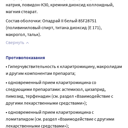
натрия, повидон-К30, кремния диоксид коллоидный, 
магния стеарат.
Состав оболочки: Опадрай II белый 85F28751 
(поливиниловый спирт, титана диоксид (Е 171), 
макрогол, тальк).
Свернуть
Противопоказания
• Гиперчувствительность к кларитромицину, макролидам 
и другим компонентам препарата;
• одновременный прием кларитромицина со 
следующими препаратами: астемизол, цизаприд, 
пимозид, терфенадин (см. раздел «Взаимодействие с 
другими лекарственными средствами»);
• одновременный прием кларитромицина с 
ломитапидом (см. раздел «Взаимодействие с другими 
лекарственными средствами»);