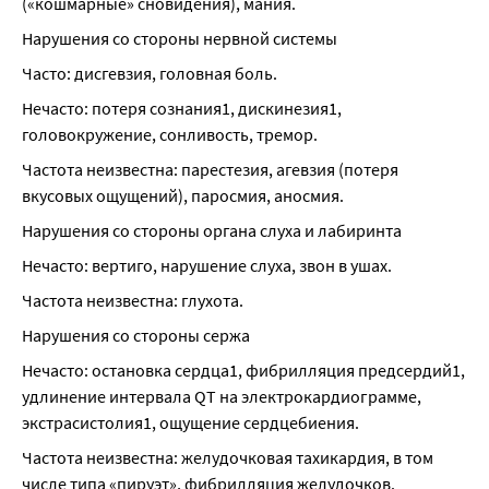
(«кошмарные» сновидения), мания.
Нарушения со стороны нервной системы
Часто: дисгевзия, головная боль.
Нечасто: потеря сознания1, дискинезия1, 
головокружение, сонливость, тремор.
Частота неизвестна: парестезия, агевзия (потеря 
вкусовых ощущений), паросмия, аносмия.
Нарушения со стороны органа слуха и лабиринта
Нечасто: вертиго, нарушение слуха, звон в ушах.
Частота неизвестна: глухота.
Нарушения со стороны сержа
Нечасто: остановка сердца1, фибрилляция предсердий1, 
удлинение интервала QT на электрокардиограмме, 
экстрасистолия1, ощущение сердцебиения.
Частота неизвестна: желудочковая тахикардия, в том 
числе типа «пируэт», фибрилляция желудочков.