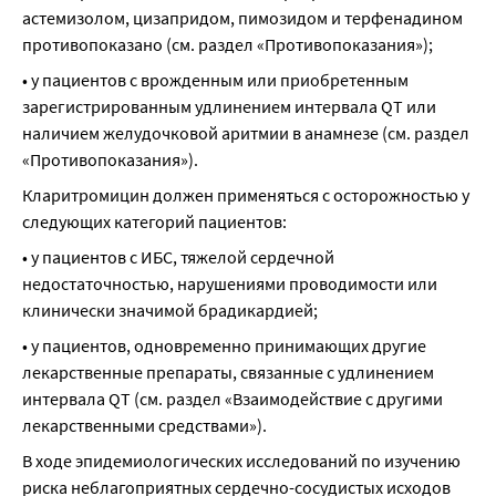
астемизолом, цизапридом, пимозидом и терфенадином 
противопоказано (см. раздел «Противопоказания»);
• у пациентов с врожденным или приобретенным 
зарегистрированным удлинением интервала QT или 
наличием желудочковой аритмии в анамнезе (см. раздел 
«Противопоказания»).
Кларитромицин должен применяться с осторожностью у 
следующих категорий пациентов:
• у пациентов с ИБС, тяжелой сердечной 
недостаточностью, нарушениями проводимости или 
клинически значимой брадикардией;
• у пациентов, одновременно принимающих другие 
лекарственные препараты, связанные с удлинением 
интервала QT (см. раздел «Взаимодействие с другими 
лекарственными средствами»).
В ходе эпидемиологических исследований по изучению 
риска неблагоприятных сердечно-сосудистых исходов 