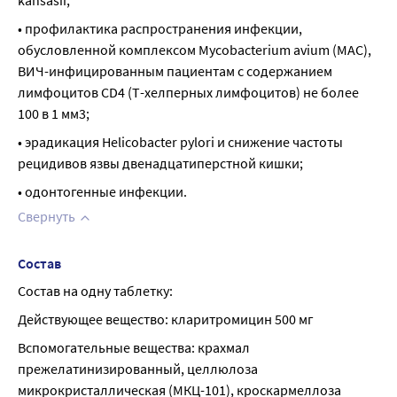
kansasii;
• профилактика распространения инфекции, 
обусловленной комплексом Mycobacterium avium (MAC), 
ВИЧ-инфицированным пациентам с содержанием 
лимфоцитов CD4 (Т-хелперных лимфоцитов) не более 
100 в 1 мм3;
• эрадикация Helicobacter pylori и снижение частоты 
рецидивов язвы двенадцатиперстной кишки;
• одонтогенные инфекции.
Свернуть
Состав
Состав на одну таблетку:
Действующее вещество: кларитромицин 500 мг
Вспомогательные вещества: крахмал 
прежелатинизированный, целлюлоза 
микрокристаллическая (МКЦ-101), кроскармеллоза 