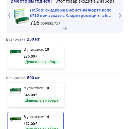
Вместе выгоднее!
Этот товар входит в 2 набора
14 +
Набор: скидка на Бифистим Форте капс
идкой
№10 при заказе с Кларитромицин таб
500мг №14
716
.00
₽
985
.71
₽
250 мг
Дозировка:
В упаковке:
10
270
.00
₽
Дешевле в наборе!
500 мг
Дозировка:
В упаковке:
10
348
.00
₽
Дешевле в наборе!
В упаковке:
14
462
.00
₽