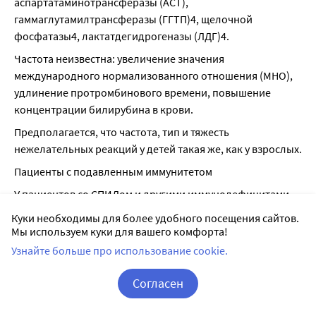
аспартатаминотрансферазы (ACT), 
гаммаглутамилтрансферазы (ГГТП)4, щелочной 
фосфатазы4, лактатдегидрогеназы (ЛДГ)4.
Частота неизвестна: увеличение значения 
международного нормализованного отношения (МНО), 
удлинение протромбинового времени, повышение 
концентрации билирубина в крови.
Предполагается, что частота, тип и тяжесть 
нежелательных реакций у детей такая же, как у взрослых.
Пациенты с подавленным иммунитетом
У пациентов со СПИДом и другими иммунодефицитами, 
получающих кларитромицин в более высоких дозах в 
Куки необходимы для более удобного посещения сайтов.
течение длительного времени для лечения 
Мы используем куки для вашего комфорта!
микобактериальных инфекций, часто трудно отличить 
Узнайте больше про использование cookie.
нежелательные эффекты препарата от симптомов ВИЧ- 
инфекции или сопутствующего заболевания.
Согласен
Наиболее частыми нежелательными явлениями у 
Корзина
Вход / Регистрация