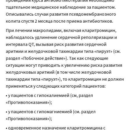
проведения курса антибиотикотерапии необходимо 
тщательное медицинское наблюдение за пациентом. 
Описывались случаи развития псевдомембранозного 
колита спустя 2 месяца после приема антибиотиков.
При лечении макролидами, включая кларитромицин, 
наблюдалось удлинение сердечной реполяризации и 
интервала QT, вызывая риск развития сердечной 
аритмии и желудочковой тахикардии типа «пируэт» (см. 
раздел «Побочное действие»). Так как следующие 
ситуации могут приводить к увеличению риска развития 
желудочковых аритмий (в том числе желудочковой 
тахикардии типа «пируэт»), то кларитромицин не должен 
применяться у следующих категорий пациентов:
• у пациентов с гипокалиемией (см, раздел 
«Противопоказания»);
• у пациентов с гипомагниемией (см. раздел 
«Противопоказания»);
• одновременное назначение кларитромицина с 