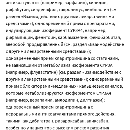
антикоагулянты (например, варфарин), хинидин, 
рифабутин, силденафил, такролимус, винбластин (см. 
раздел «Взаимодействие с другими лекарственными 
средствами»); одновременный прием с препаратами, 
индуцирующими изофермент CYP3A4, например, 
рифампицин, фенитоин, карбамазепин, фенобарбитал, 
зверобой продырявленный (см. раздел «Взаимодействие 
с другими лекарственными средствами»); 
одновременный прием кларитромицина со статинами, 
не зависящими от метаболизма изофермента CYP3A 
(например, флувастатин) (см. раздел «Взаимодействие с 
другими лекарственными средствами»); одновременный 
прием с блокаторами «медленных» кальциевых каналов, 
которые метаболизируются изоферментом CYP3A4 
(например, верапамил, амлодипин, дилтиазем); 
одновременный прием кларитромицина с 
пероральными антикоагулянтами прямого действия, 
такими как дабигатран, ривароксабан, апиксабан, 
особенно у пациентов с высоким риском развития 