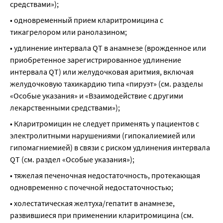
средствами»);
• одновременный прием кларитромицина с 
тикагрелором или ранолазином;
• удлинение интервала QT в анамнезе (врожденное или 
приобретенное зарегистрированное удлинение 
интервала QT) или желудочковая аритмия, включая 
желудочковую тахикардию типа «пируэт» (см. разделы 
«Особые указания» и «Взаимодействие с другими 
лекарственными средствами»);
• Кларитромицин не следует применять у пациентов с 
электролитными нарушениями (гипокалиемией или 
гипомагниемией) в связи с риском удлинения интервала 
QT (см. раздел «Особые указания»);
• тяжелая печеночная недостаточность, протекающая 
одновременно с почечной недостаточностью;
• холестатическая желтуха/гепатит в анамнезе, 
развившиеся при применении кларитромицина (см. 