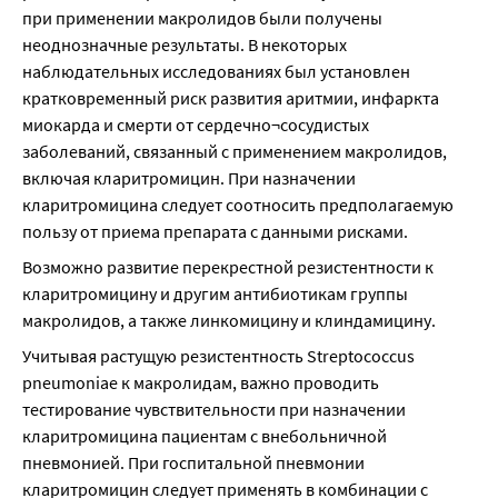
при применении макролидов были получены 
неоднозначные результаты. В некоторых 
наблюдательных исследованиях был установлен 
кратковременный риск развития аритмии, инфаркта 
миокарда и смерти от сердечно¬сосудистых 
заболеваний, связанный с применением макролидов, 
включая кларитромицин. При назначении 
кларитромицина следует соотносить предполагаемую 
пользу от приема препарата с данными рисками.
Возможно развитие перекрестной резистентности к 
кларитромицину и другим антибиотикам группы 
макролидов, а также линкомицину и клиндамицину.
Учитывая растущую резистентность Streptococcus 
pneumoniae к макролидам, важно проводить 
тестирование чувствительности при назначении 
кларитромицина пациентам с внебольничной 
пневмонией. При госпитальной пневмонии 
кларитромицин следует применять в комбинации с 