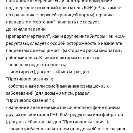
повторное измерение. Если повторное измерение
подтверждает исходный показатель КФК (в 5 раз выше
по сравнению с верхней границей нормы) терапию
препаратом Мертенил® начинать не следует.
До начала терапии
Препарат Мертенил®, как и другие ингибиторы ГМГ-КоА-
редуктазы, следует с особой осторожностью назначать
пациентам с имеющимися факторами риска миопатии /
рабдомиолиза. К таким факторам относятся:
- почечная недостаточность;
- гипотиреоз (для дозы 40 мг см. раздел
"Противопоказания");
- собственный или семейный анамнез мышечных
заболеваний (для дозы 40 мг см. раздел
"Противопоказания ");
- наличие в анамнезе миотоксичности на фоне приема
других ингибиторов ГМГ-КоА- редуктазы или фибратов
(для дозы 40 мг см. раздел "Противопоказания");
- злоупотребление алкоголем (для дозы 40 мг см. раздел