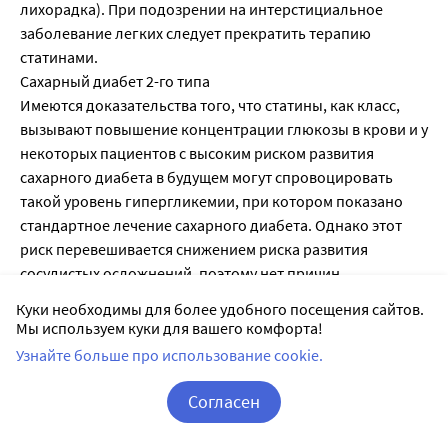
лихорадка). При подозрении на интерстициальное
заболевание легких следует прекратить терапию
статинами.
Сахарный диабет 2-го типа
Имеются доказательства того, что статины, как класс,
вызывают повышение концентрации глюкозы в крови и у
некоторых пациентов с высоким риском развития
сахарного диабета в будущем могут спровоцировать
такой уровень гипергликемии, при котором показано
стандартное лечение сахарного диабета. Однако этот
риск перевешивается снижением риска развития
сосудистых осложнений, поэтому нет причин
прекращать лечение статинами. У пациентов,
Куки необходимы для более удобного посещения сайтов.
находящихся в группе риска гипергликемии
Мы используем куки для вашего комфорта!
(концентрация глюкозы натощак от 5,6 до 6,9 ммоль/л,
Узнайте больше про использование cookie.
ИМТ > 30 кг/м2, повышенная концентрация
триглицеридов, артериальная гипертензия), следует
Согласен
проводить мониторинг клинических и биохимических
Корзина
Вход / Регистрация
показателей, в соответствии с национальными