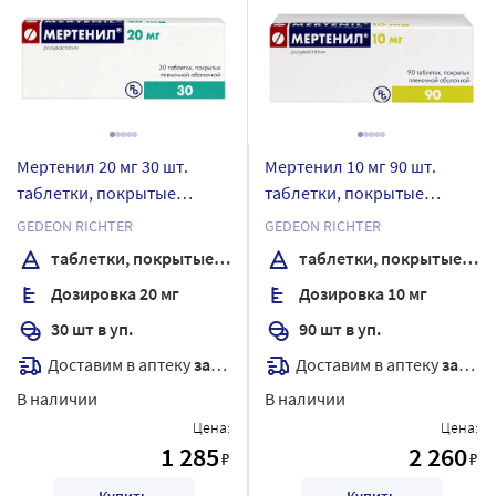
Мертенил 20 мг 30 шт.
Мертенил 10 мг 90 шт.
таблетки, покрытые
таблетки, покрытые
пленочной оболочкой
пленочной оболочкой
GEDEON RICHTER
GEDEON RICHTER
таблетки, покрытые пленочной оболочкой
таблетки, покрытые пленочной оболочкой
Дозировка 20 мг
Дозировка 10 мг
30 шт в уп.
90 шт в уп.
Доставим в аптеку
завтра
Доставим в аптеку
завтра
В наличии
В наличии
Цена:
Цена:
1 285
2 260
₽
₽
Купить
Купить