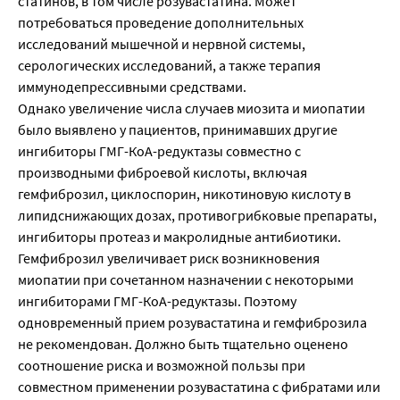
статинов, в том числе розувастатина. Может
потребоваться проведение дополнительных
исследований мышечной и нервной системы,
серологических исследований, а также терапия
иммунодепрессивными средствами.
Однако увеличение числа случаев миозита и миопатии
было выявлено у пациентов, принимавших другие
ингибиторы ГМГ-КоА-редуктазы совместно с
производными фиброевой кислоты, включая
гемфиброзил, циклоспорин, никотиновую кислоту в
липидснижающих дозах, противогрибковые препараты,
ингибиторы протеаз и макролидные антибиотики.
Гемфиброзил увеличивает риск возникновения
миопатии при сочетанном назначении с некоторыми
ингибиторами ГМГ-КоА-редуктазы. Поэтому
одновременный прием розувастатина и гемфиброзила
не рекомендован. Должно быть тщательно оценено
соотношение риска и возможной пользы при
совместном применении розувастатина с фибратами или