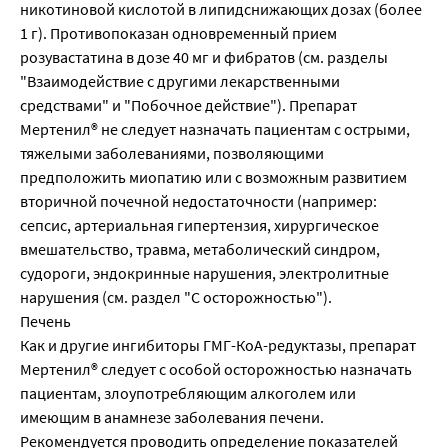
никотиновой кислотой в липидснижающих дозах (более
1 г). Противопоказан одновременный прием
розувастатина в дозе 40 мг и фибратов (см. разделы
"Взаимодействие с другими лекарственными
средствами" и "Побочное действие"). Препарат
Мертенил® не следует назначать пациентам с острыми,
тяжелыми заболеваниями, позволяющими
предположить миопатию или с возможным развитием
вторичной почечной недостаточности (например:
сепсис, артериальная гипертензия, хирургическое
вмешательство, травма, метаболический синдром,
судороги, эндокринные нарушения, электролитные
нарушения (см. раздел "С осторожностью").
Печень
Как и другие ингибиторы ГМГ-КоА-редуктазы, препарат
Мертенил® следует с особой осторожностью назначать
пациентам, злоупотребляющим алкоголем или
имеющим в анамнезе заболевания печени.
Рекомендуется проводить определение показателей