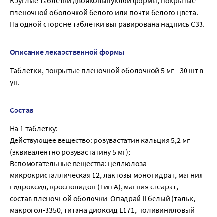
Круглые таблетки двояковыпуклой формы, покрытые
пленочной оболочкой белого или почти белого цвета.
На одной стороне таблетки выгравирована надпись С33.
Описание лекарственной формы
Таблетки, покрытые пленочной оболочкой 5 мг - 30 шт в
уп.
Состав
На 1 таблетку:
Действующее вещество: розувастатин кальция 5,2 мг
(эквивалентно розувастатину 5 мг);
Вспомогательные вещества: целлюлоза
микрокристаллическая 12, лактозы моногидрат, магния
гидроксид, кросповидон (Тип А), магния стеарат;
состав пленочной оболочки: Опадрай II белый (тальк,
макрогол-3350, титана диоксид Е171, поливиниловый