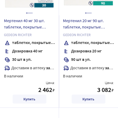
Мертенил 40 мг 30 шт.
Мертенил 20 мг 90 шт.
таблетки, покрытые
таблетки, покрытые
пленочной оболочкой
пленочной оболочкой
GEDEON RICHTER
GEDEON RICHTER
таблетки, покрытые пленочной оболочкой
таблетки, покрытые пленочной оболочкой
Дозировка 40 мг
Дозировка 20 мг
30 шт в уп.
90 шт в уп.
Доставим в аптеку
завтра
Доставим в аптеку
завтра
В наличии
В наличии
Цена:
Цена:
2 462
3 082
₽
₽
Купить
Купить