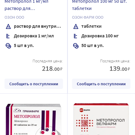
Метопролол 1 мг/мл
Метопролол 100 мг 50 шт.
раствор для
таблетки
внутривенного введения 5
ОЗОН ООО
ОЗОН ФАРМ ООО
мл ампулы 5 шт.
раствор для внутривенного введения
таблетки
Дозировка 1 мг/мл
Дозировка 100 мг
5 шт в уп.
50 шт в уп.
Последняя цена:
Последняя цена:
218
139
.00
.00
₽
₽
Сообщить о поступлении
Сообщить о поступлении