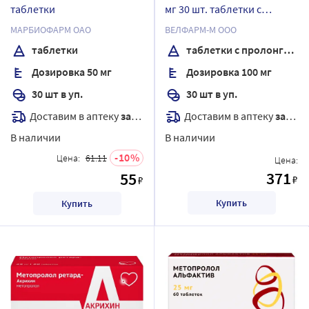
таблетки
мг 30 шт. таблетки с
пролонгированным
МАРБИОФАРМ ОАО
ВЕЛФАРМ-М ООО
высвобождением,
таблетки
таблетки с пролонгированным высвобождением, покрытые пленочной оболочкой
покрытые пленочной
Дозировка 50 мг
Дозировка 100 мг
оболочкой
30 шт в уп.
30 шт в уп.
Доставим в аптеку
завтра
Доставим в аптеку
завтра
В наличии
В наличии
10
Цена:
61.11
Цена:
371
55
₽
₽
Купить
Купить