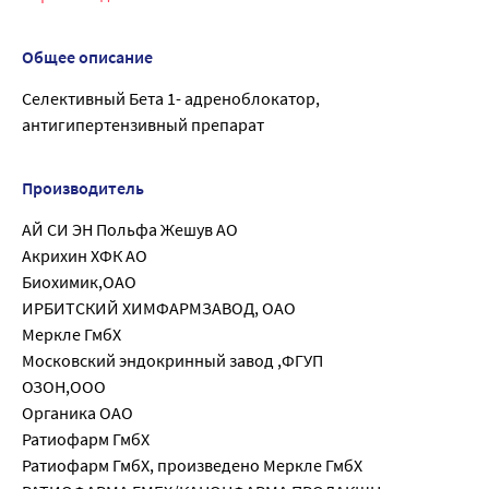
Общее описание
Селективный Бета 1- адреноблокатор,
антигипертензивный препарат
Производитель
АЙ СИ ЭН Польфа Жешув АО
Акрихин ХФК АО
Биохимик,ОАО
ИРБИТСКИЙ ХИМФАРМЗАВОД, ОАО
Меркле ГмбХ
Московский эндокринный завод ,ФГУП
ОЗОН,ООО
Органика ОАО
Ратиофарм ГмбХ
Ратиофарм ГмбХ, произведено Меркле ГмбХ