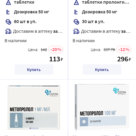
таблетки
таблетки пролонгированного действия, покрытые пленочной оболочкой
покрытые пленочной
Дозировка 50 мг
Дозировка 50 мг
оболочкой
60 шт в уп.
30 шт в уп.
Доставим в аптеку
завтра
Доставим в аптеку
завтра
В наличии
В наличии
20
12
Цена:
142
Цена:
337.76
113
296
₽
₽
Купить
Купить