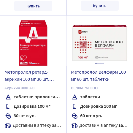
Купить
Купить
Метопролол ретард-
Метопролол Велфарм 100
акрихин 100 мг 30 шт.
мг 60 шт. таблетки
таблетки
Акрихин ХФК АО
ВЕЛФАРМ ООО
пролонгированные
таблетки пролонгированного действия, покрытые пленочной оболочкой
таблетки
покрытые пленочной
Дозировка 100 мг
Дозировка 100 мг
оболочкой
30 шт в уп.
60 шт в уп.
Доставим в аптеку
завтра
Доставим в аптеку
завтра