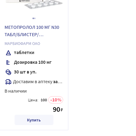
МЕТОПРОЛОЛ 100 МГ N30
ТАБЛ/БЛИСТЕР/
МАРБИОФАРМ/
МАРБИОФАРМ ОАО
таблетки
Дозировка 100 мг
30 шт в уп.
Доставим в аптеку
завтра
В наличии
10
Цена:
100
90
₽
Купить