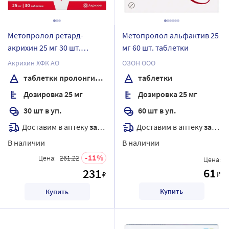
Метопролол ретард-
Метопролол альфактив 25
акрихин 25 мг 30 шт.
мг 60 шт. таблетки
таблетки
Акрихин ХФК АО
ОЗОН ООО
пролонгированного
таблетки пролонгированного действия, покрытые пленочной оболочкой
таблетки
действия, покрытые
Дозировка 25 мг
Дозировка 25 мг
пленочной оболочкой
30 шт в уп.
60 шт в уп.
Доставим в аптеку
завтра
Доставим в аптеку
завтра
В наличии
В наличии
11
Цена:
261.22
Цена:
61
231
₽
₽
Купить
Купить