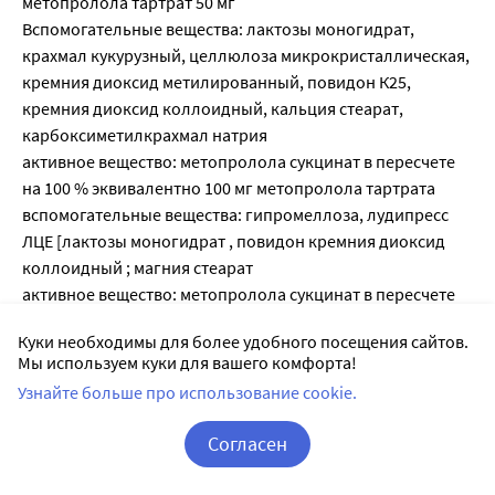
метопролола тартрат 50 мг
Вспомогательные вещества: лактозы моногидрат,
крахмал кукурузный, целлюлоза микрокристаллическая,
кремния диоксид метилированный, повидон К25,
кремния диоксид коллоидный, кальция стеарат,
карбоксиметилкрахмал натрия
активное вещество: метопролола сукцинат в пересчете
на 100 % эквивалентно 100 мг метопролола тартрата
вспомогательные вещества: гипромеллоза, лудипресс
ЛЦЕ [лактозы моногидрат , повидон кремния диоксид
коллоидный ; магния стеарат
активное вещество: метопролола сукцинат в пересчете
на 100 % эквивалентно 25 мг метопролола тартрата
Куки необходимы для более удобного посещения сайтов.
вспомогательные вещества: гипромеллоза, лудипресс
Мы используем куки для вашего комфорта!
ЛЦЕ [лактозы моногидрат , повидон кремния диоксид
Узнайте больше про использование cookie.
коллоидный ; магния стеарат
активное вещество: метопролола сукцинат в пересчете
Согласен
на 100 % эквивалентно 50 мг метопролола тартрата
вспомогательные вещества: гипромеллоза, лудипресс
Корзина
Вход / Регистрация