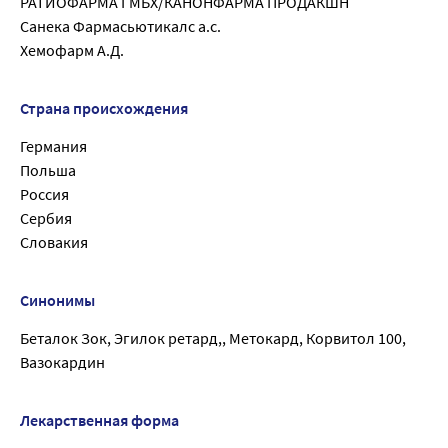
РАТИОФАРМА ГМБХ/КАНОНФАРМА ПРОДАКШН
Санека Фармасьютикалс а.с.
Хемофарм А.Д.
Страна происхождения
Германия
Польша
Россия
Сербия
Словакия
Синонимы
Беталок Зок, Эгилок ретард,, Метокард, Корвитол 100,
Вазокардин
Лекарственная форма