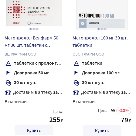
Метопролол Велфарм 50
Метопролол 100 мг 30 шт.
мг 30 шт. таблетки с
таблетки
пролонгированным
ВЕЛФАРМ-М ООО
ОЗОН ФАРМ ООО
высвобождением,
таблетки с пролонгированным высвобождением, покрытые пленочной оболочкой
таблетки
покрытые пленочной
Дозировка 50 мг
Дозировка 100 мг
оболочкой
30 шт в уп.
30 шт в уп.
Доставим в аптеку
завтра
Доставим в аптеку
завтра
В наличии
В наличии
20
Цена:
99
Цена:
255
79
₽
₽
Купить
Купить