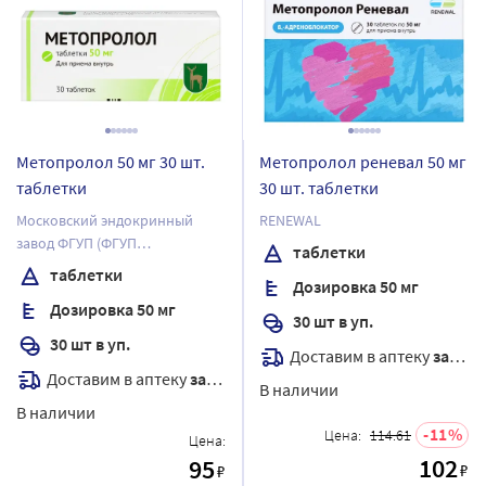
Метопролол 50 мг 30 шт.
Метопролол реневал 50 мг
таблетки
30 шт. таблетки
Московский эндокринный
RENEWAL
завод ФГУП (ФГУП
таблетки
"ЭНДОФАРМ")
таблетки
Дозировка 50 мг
Дозировка 50 мг
30 шт в уп.
30 шт в уп.
Доставим в аптеку
завтра
Доставим в аптеку
завтра
В наличии
В наличии
11
Цена:
114.61
Цена:
102
95
₽
₽