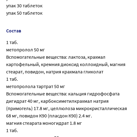
упак 30 таблеток
упак 50 таблеток
Состав
1 таб.
метопролол 50 мг
Вспомогательные вещества: лактоза, крахмал
картофельный, кремния диоксид коллоидный, магния
стеарат, повидон, натрия крахмала гликолат
1 таб.
метопролола тартрат 50 мг
Вспомогательные вещества: кальция гидрофосфата
дигидрат 40 мг, карбоксиметилкрахмал натрия
(примогель) 17.8 мг, целлюлоза микрокристаллическая
68 мг, повидон К90 (пласдон К90) 2.4 мг.
магния стеарата моногидрат 1.8 мг
1 таб.