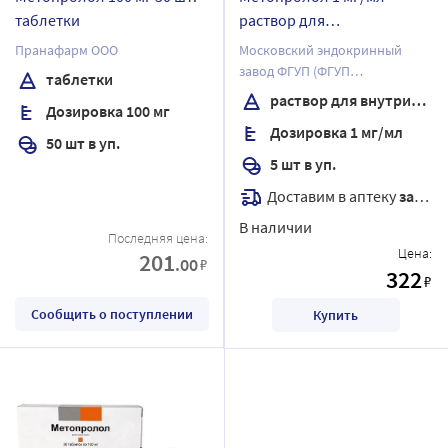
таблетки
раствор для
внутривенного введения 5
Пранафарм ООО
Московский эндокринный
мл ампулы 5 шт.
завод ФГУП (ФГУП
таблетки
"ЭНДОФАРМ")
раствор для внутривенного введения
Дозировка 100 мг
Дозировка 1 мг/мл
50 шт в уп.
5 шт в уп.
Доставим в аптеку
завтра
В наличии
Последняя цена:
Цена:
201
.00
₽
322
₽
Сообщить о поступлении
Купить