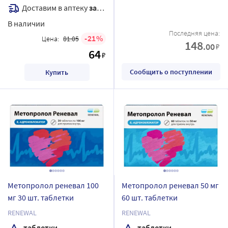
Доставим в аптеку
завтра
В наличии
Последняя цена:
21
Цена:
81.05
148
.00
₽
64
₽
Сообщить о поступлении
Купить
Метопролол реневал 100
Метопролол реневал 50 мг
мг 30 шт. таблетки
60 шт. таблетки
RENEWAL
RENEWAL
таблетки
таблетки