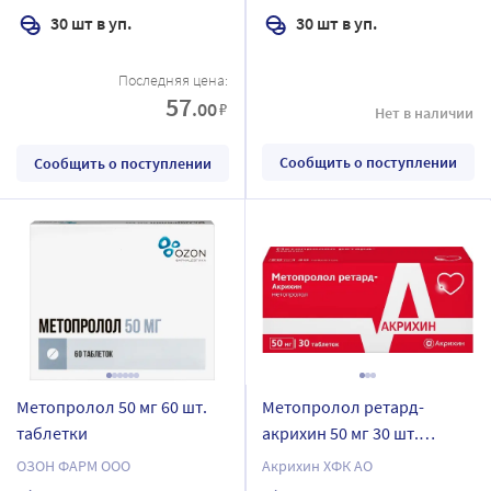
30 шт в уп.
30 шт в уп.
Последняя цена:
57
.00
₽
Нет в наличии
Сообщить о поступлении
Сообщить о поступлении
Метопролол 50 мг 60 шт.
Метопролол ретард-
таблетки
акрихин 50 мг 30 шт.
таблетки
ОЗОН ФАРМ ООО
Акрихин ХФК АО
пролонгированные