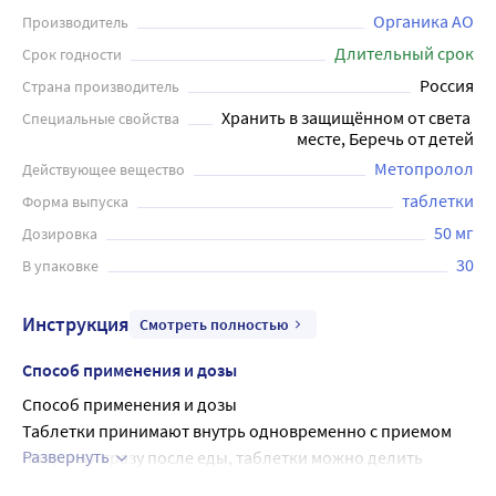
Органика АО
Производитель
Длительный срок
Срок годности
Россия
Страна производитель
Хранить в защищённом от света 
Специальные свойства
месте, Беречь от детей
Метопролол
Действующее вещество
таблетки
Форма выпуска
50 мг
Дозировка
30
В упаковке
Инструкция
Смотреть полностью
Способ применения и дозы
Способ применения и дозы
Таблетки принимают внутрь одновременно с приемом 
Развернуть
пищи или сразу после еды, таблетки можно делить 
пополам, но не разжевывать и запивать жидкостью.