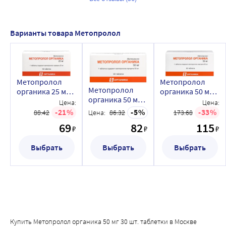
Варианты товара Метопролол
Метопролол
Метопролол
Метопролол
органика 25 мг
органика 50 мг
органика 50 мг
60 шт. таблетки
60 шт. таблетки
Цена:
Цена:
30 шт. таблетки
21
5
33
88.42
Цена:
86.32
173.68
69
82
115
₽
₽
₽
Выбрать
Выбрать
Выбрать
Купить Метопролол органика 50 мг 30 шт. таблетки в Москве