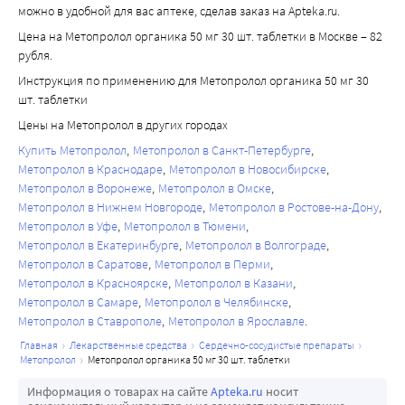
можно в удобной для вас аптеке, сделав заказ на Apteka.ru.
Цена на Метопролол органика 50 мг 30 шт. таблетки в Москве – 82
рубля.
Инструкция по применению для Метопролол органика 50 мг 30
шт. таблетки
Цены на Метопролол в других городах
Купить Метопролол
Метопролол в Санкт-Петербурге
Метопролол в Краснодаре
Метопролол в Новосибирске
Метопролол в Воронеже
Метопролол в Омске
Метопролол в Нижнем Новгороде
Метопролол в Ростове-на-Дону
Метопролол в Уфе
Метопролол в Тюмени
Метопролол в Екатеринбурге
Метопролол в Волгограде
Метопролол в Саратове
Метопролол в Перми
Метопролол в Красноярске
Метопролол в Казани
Метопролол в Самаре
Метопролол в Челябинске
Метопролол в Ставрополе
Метопролол в Ярославле
главная
лекарственные средства
сердечно-сосудистые препараты
метопролол
метопролол органика 50 мг 30 шт. таблетки
Информация о товарах на сайте
Apteka.ru
носит