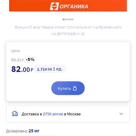
Внешний вид товара может отличаться от изображённого
на фотографии
Цена:
5
86
.32
₽
82
.00
за 1 ед.
₽
2
.73
₽
Купить
Доставка в
2759 аптек
в Москве
25 мг
Дозировка: