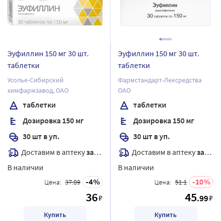
Эуфиллин 150 мг 30 шт.
Эуфиллин 150 мг 30 шт.
таблетки
таблетки
Усолье-Сибирский
Фармстандарт-Лексредства
химфармзавод, ОАО
ОАО
таблетки
таблетки
Дозировка 150 мг
Дозировка 150 мг
30 шт в уп.
30 шт в уп.
Доставим в аптеку
завтра
Доставим в аптеку
завтра
В наличии
В наличии
4
10
Цена:
37.89
Цена:
51.1
36
45
.99
₽
₽
Купить
Купить