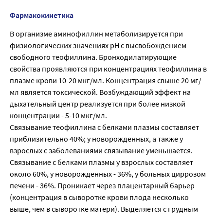
Фармакокинетика
В организме аминофиллин метаболизируется при
физиологических значениях pH с высвобождением
свободного теофиллина. Бронходилатирующие
свойства проявляются при концентрациях теофиллина в
плазме крови 10-20 мкг/мл. Концентрация свыше 20 мг/
мл является токсической. Возбуждающий эффект на
дыхательный центр реализуется при более низкой
концентрации - 5-10 мкг/мл.
Связывание теофиллина с белками плазмы составляет
приблизительно 40%; у новорожденных, а также у
взрослых с заболеваниями связывание уменьшается.
Связывание с белками плазмы у взрослых составляет
около 60%, у новорожденных - 36%, у больных циррозом
печени - 36%. Проникает через плацентарный барьер
(концентрация в сыворотке крови плода несколько
выше, чем в сыворотке матери). Выделяется с грудным