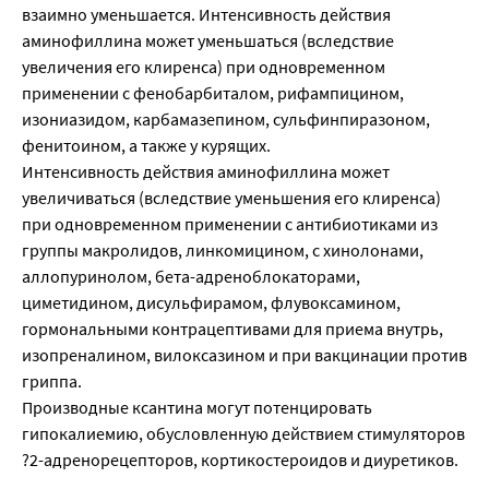
взаимно уменьшается. Интенсивность действия
аминофиллина может уменьшаться (вследствие
увеличения его клиренса) при одновременном
применении с фенобарбиталом, рифампицином,
изониазидом, карбамазепином, сульфинпиразоном,
фенитоином, а также у курящих.
Интенсивность действия аминофиллина может
увеличиваться (вследствие уменьшения его клиренса)
при одновременном применении с антибиотиками из
группы макролидов, линкомицином, с хинолонами,
аллопуринолом, бета-адреноблокаторами,
циметидином, дисульфирамом, флувоксамином,
гормональными контрацептивами для приема внутрь,
изопреналином, вилоксазином и при вакцинации против
гриппа.
Производные ксантина могут потенцировать
гипокалиемию, обусловленную действием стимуляторов
?2-адренорецепторов, кортикостероидов и диуретиков.