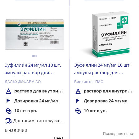
Эуфиллин 24 мг/мл 10 шт.
Эуфиллин 24 мг/мл 10 шт.
ампулы раствор для
ампулы раствор для
внутривенного введения
внутривенного введения
ДАЛЬХИМФАРМ АО
Биосинтез ПАО
10 мл
10 мл
раствор для внутривенного введения
раствор для внутривенного введения
Дозировка 24 мг/мл
Дозировка 24 мг/мл
10 шт в уп.
10 шт в уп.
Доставим в аптеку
завтра
В наличии
Последняя цена:
Цена: