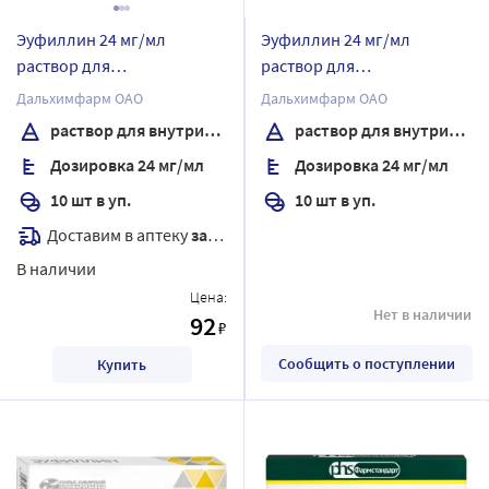
Эуфиллин 24 мг/мл
Эуфиллин 24 мг/мл
раствор для
раствор для
внутривенного введения 5
внутривенного введения 5
Дальхимфарм ОАО
Дальхимфарм ОАО
мл ампулы 10 шт./коробка
мл ампулы 10 шт. /пачка
раствор для внутривенного введения
раствор для внутривенного введения
Дозировка 24 мг/мл
Дозировка 24 мг/мл
10 шт в уп.
10 шт в уп.
Доставим в аптеку
завтра
В наличии
Цена:
Нет в наличии
92
₽
Сообщить о поступлении
Купить