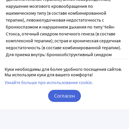
нарушение мозгового кровообращения по
ишемическому типу (в составе комбинированной
терапии), левожелудочковая недостаточность с
бронхоспазмом и нарушением дыхания по типу Чейн-
Стокса, отечный синдром почечного генеза (в составе
комплексной терапии); острая и хроническая сердечная
недостаточность (в составе комбинированной терапии).
Для приема внутрь: бронхообструктивный синдром
различного генеза (в т.ч. бронхиальная астма, ХОБЛ,
включая эмфизему легких, хронический обструктивный
Куки необходимы для более удобного посещения сайтов.
Мы используем куки для вашего комфорта!
бронхит), гипертензия в малом круге кровообращения,
легочное сердце, ночное апноэ; острая и хроническая
Узнайте больше про использование cookie.
сердечная недостаточность (в составе комбинированной
Согласен
терапии).
Корзина
Вход / Регистрация
Противопоказания
Тяжелая артериальная гипер- или гипотензия,