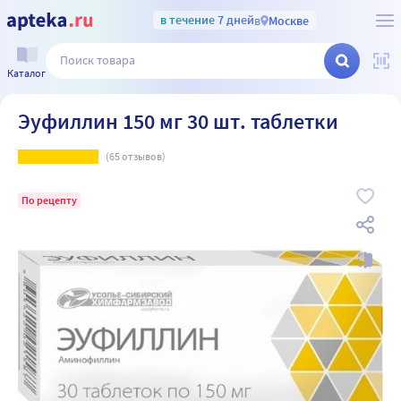
в течение 7 дней
в
Москве
Каталог
Эуфиллин 150 мг 30 шт. таблетки
(
65
отзывов)
По рецепту