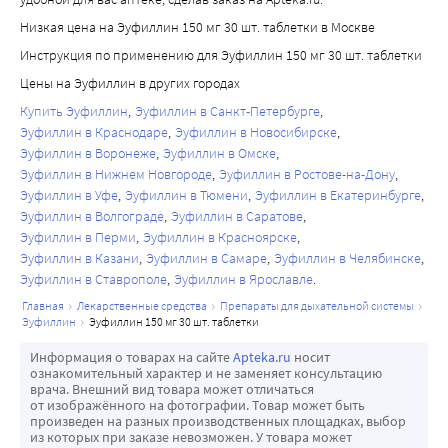
Низкая цена на Эуфиллин 150 мг 30 шт. таблетки в Москве
Инструкция по применению для Эуфиллин 150 мг 30 шт. таблетки
Цены на Эуфиллин в других городах
Купить Эуфиллин
Эуфиллин в Санкт-Петербурге
Эуфиллин в Краснодаре
Эуфиллин в Новосибирске
Эуфиллин в Воронеже
Эуфиллин в Омске
Эуфиллин в Нижнем Новгороде
Эуфиллин в Ростове-на-Дону
Эуфиллин в Уфе
Эуфиллин в Тюмени
Эуфиллин в Екатеринбурге
Эуфиллин в Волгограде
Эуфиллин в Саратове
Эуфиллин в Перми
Эуфиллин в Красноярске
Эуфиллин в Казани
Эуфиллин в Самаре
Эуфиллин в Челябинске
Эуфиллин в Ставрополе
Эуфиллин в Ярославле
главная
лекарственные средства
препараты для дыхательной системы
эуфиллин
эуфиллин 150 мг 30 шт. таблетки
Информация о товарах на сайте
Apteka.ru
носит
ознакомительный характер и не заменяет консультацию
врача. Внешний вид товара может отличаться
от изображённого на фотографии. Товар может быть
произведен на разных производственных площадках, выбор
из которых при заказе невозможен. У товара может