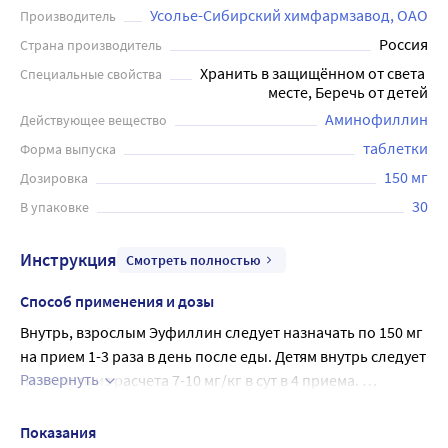
Усолье-Сибирский химфармзавод, ОАО
Производитель
Россия
Страна производитель
Хранить в защищённом от света 
Специальные свойства
месте, Беречь от детей
Аминофиллин
Действующее вещество
таблетки
Форма выпуска
150 мг
Дозировка
30
В упаковке
Инструкция
Смотреть полностью
Способ применения и дозы
Внутрь, взрослым Эуфиллин следует назначать по 150 мг 
на прием 1-3 раза в день после еды. Детям внутрь следует 
Развернуть
назначать из расчета 7-10 мг/кг в сут в 4 приема. 
Длительность курса лечения - от нескольких дней до 
нескольких месяцев, в зависимости от течения 
Показания