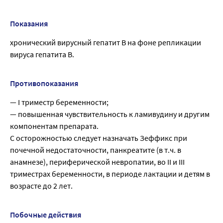
Показания
хронический вирусный гепатит В на фоне репликации
вируса гепатита B.
Противопоказания
— I триместр беременности;
— повышенная чувствительность к ламивудину и другим
компонентам препарата.
С осторожностью следует назначать Зеффикс при
почечной недостаточности, панкреатите (в т.ч. в
анамнезе), периферической невропатии, во II и III
триместрах беременности, в периоде лактации и детям в
возрасте до 2 лет.
Побочные действия