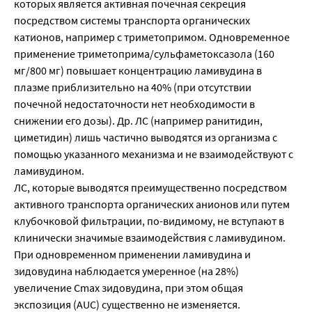
которых является активная почечная секреция
посредством системы транспорта органических
катионов, например с триметопримом. Одновременное
применение триметоприма/сульфаметоксазола (160
мг/800 мг) повышает концентрацию ламивудина в
плазме приблизительно на 40% (при отсутствии
почечной недостаточности нет необходимости в
снижении его дозы). Др. ЛС (например ранитидин,
циметидин) лишь частично выводятся из организма с
помощью указанного механизма и не взаимодействуют с
ламивудином.
ЛС, которые выводятся преимущественно посредством
активного транспорта органических анионов или путем
клубочковой фильтрации, по-видимому, не вступают в
клинически значимые взаимодействия с ламивудином.
При одновременном применении ламивудина и
зидовудина наблюдается умеренное (на 28%)
увеличение Cmax зидовудина, при этом общая
экспозиция (AUC) существенно не изменяется.