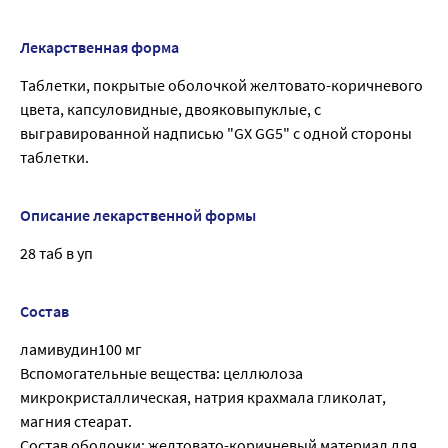
Лекарственная форма
Таблетки, покрытые оболочкой желтовато-коричневого
цвета, капсуловидные, двояковыпуклые, с
выгравированной надписью "GX GG5" с одной стороны
таблетки.
Описание лекарственной формы
28 таб в уп
Состав
ламивудин100 мг
Вспомогательные вещества: целлюлоза
микрокристаллическая, натрия крахмала гликолат,
магния стеарат.
Состав оболочки: желтовато-коричневый материал для