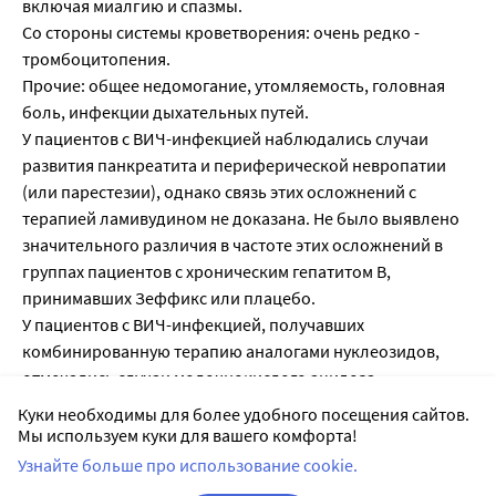
включая миалгию и спазмы.
Со стороны системы кроветворения: очень редко -
тромбоцитопения.
Прочие: общее недомогание, утомляемость, головная
боль, инфекции дыхательных путей.
У пациентов с ВИЧ-инфекцией наблюдались случаи
развития панкреатита и периферической невропатии
(или парестезии), однако связь этих осложнений с
терапией ламивудином не доказана. Не было выявлено
значительного различия в частоте этих осложнений в
группах пациентов с хроническим гепатитом В,
принимавших Зеффикс или плацебо.
У пациентов с ВИЧ-инфекцией, получавших
комбинированную терапию аналогами нуклеозидов,
отмечались случаи молочнокислого ацидоза
Куки необходимы для более удобного посещения сайтов.
Мы используем куки для вашего комфорта!
Список литературы:
Узнайте больше про использование cookie.
1.
Государственный реестр лекарственных средств
;