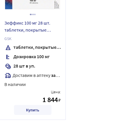
Зеффикс 100 мг 28 шт.
таблетки, покрытые
пленочной оболочкой
GSK
таблетки, покрытые пленочной оболочкой
Дозировка 100 мг
28 шт в уп.
Доставим в аптеку
завтра
В наличии
Цена:
1 844
₽
Купить