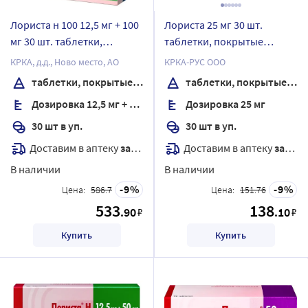
Лориста н 100 12,5 мг + 100
Лориста 25 мг 30 шт.
мг 30 шт. таблетки,
таблетки, покрытые
покрытые пленочной
пленочной оболочкой
КРКА, д.д., Ново место, АО
КРКА-РУС ООО
оболочкой
таблетки, покрытые пленочной оболочкой
таблетки, покрытые пленочной оболочкой
Дозировка 12,5 мг + 100 мг
Дозировка 25 мг
30 шт в уп.
30 шт в уп.
Доставим в аптеку
завтра
Доставим в аптеку
завтра
В наличии
В наличии
9
9
Цена:
586.7
Цена:
151.76
533
138
.90
.10
₽
₽
Купить
Купить