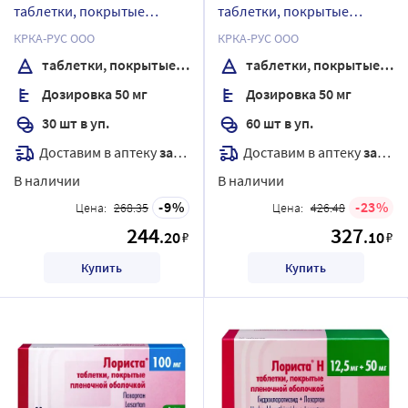
таблетки, покрытые
таблетки, покрытые
пленочной оболочкой
пленочной оболочкой
КРКА-РУС ООО
КРКА-РУС ООО
таблетки, покрытые пленочной оболочкой
таблетки, покрытые пленочной оболочкой
Дозировка 50 мг
Дозировка 50 мг
30 шт в уп.
60 шт в уп.
Доставим в аптеку
завтра
Доставим в аптеку
завтра
В наличии
В наличии
9
23
Цена:
268.35
Цена:
426.48
244
327
.20
.10
₽
₽
Купить
Купить