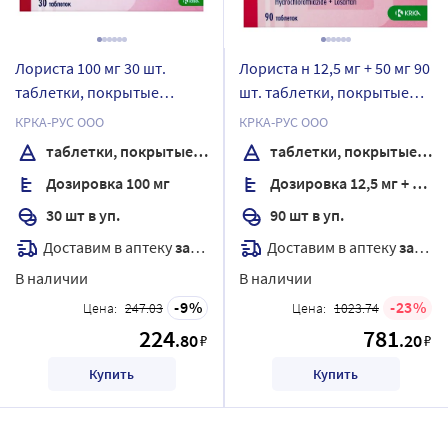
Лориста 100 мг 30 шт.
Лориста н 12,5 мг + 50 мг 90
таблетки, покрытые
шт. таблетки, покрытые
пленочной оболочкой
пленочной оболочкой
КРКА-РУС ООО
КРКА-РУС ООО
таблетки, покрытые пленочной оболочкой
таблетки, покрытые пленочной оболочкой
Дозировка 100 мг
Дозировка 12,5 мг + 50 мг
30 шт в уп.
90 шт в уп.
Доставим в аптеку
завтра
Доставим в аптеку
завтра
В наличии
В наличии
9
23
Цена:
247.03
Цена:
1023.74
224
781
.80
.20
₽
₽
Купить
Купить