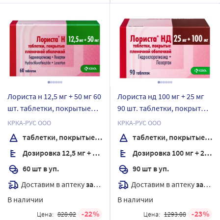
Лориста н 12,5 мг + 50 мг 60
Лориста нд 100 мг + 25 мг
шт. таблетки, покрытые
90 шт. таблетки, покрытые
пленочной оболочкой
пленочной оболочкой
КРКА-РУС ООО
КРКА-РУС ООО
таблетки, покрытые пленочной оболочкой
таблетки, покрытые пленочной оболочкой
Дозировка 12,5 мг + 50 мг
Дозировка 100 мг + 25 мг
60 шт в уп.
90 шт в уп.
Доставим в аптеку
завтра
Доставим в аптеку
завтра
В наличии
В наличии
22
23
Цена:
828.02
Цена:
1293.08