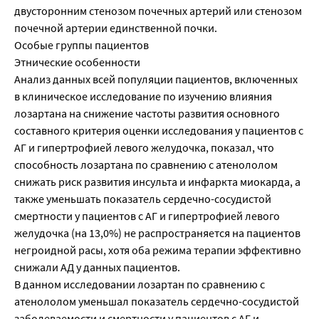
двусторонним стенозом почечных артерий или стенозом
почечной артерии единственной почки.
Особые группы пациентов
Этнические особенности
Анализ данных всей популяции пациентов, включенных
в клиническое исследование по изучению влияния
лозартана на снижение частоты развития основного
составного критерия оценки исследования у пациентов с
АГ и гипертрофией левого желудочка, показал, что
способность лозартана по сравнению с атенололом
снижать риск развития инсульта и инфаркта миокарда, а
также уменьшать показатель сердечно-сосудистой
смертности у пациентов с АГ и гипертрофией левого
желудочка (на 13,0%) не распространяется на пациентов
негроидной расы, хотя оба режима терапии эффективно
снижали АД у данных пациентов.
В данном исследовании лозартан по сравнению с
атенололом уменьшал показатель сердечно-сосудистой
заболеваемости и смертности у пациентов с АГ и