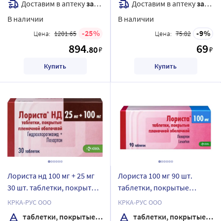
Доставим в аптеку
завтра
Доставим в аптеку
завтра
В наличии
В наличии
25
9
Цена:
1201.65
Цена:
75.82
894
69
.80
₽
₽
Купить
Купить
Лориста нд 100 мг + 25 мг
Лориста 100 мг 90 шт.
30 шт. таблетки, покрытые
таблетки, покрытые
пленочной оболочкой
пленочной оболочкой
КРКА-РУС ООО
КРКА-РУС ООО
таблетки, покрытые пленочной оболочкой
таблетки, покрытые пленочной оболочкой