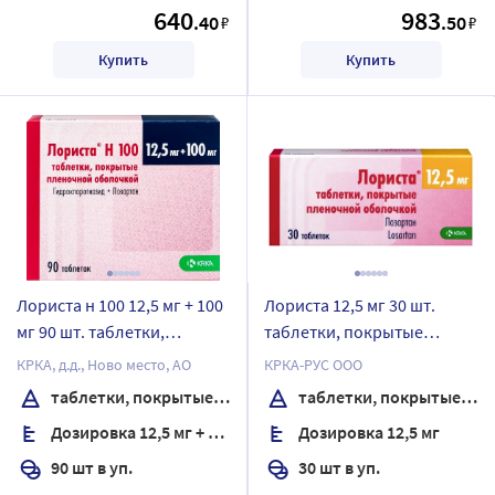
640
983
.40
.50
₽
₽
Купить
Купить
Лориста н 100 12,5 мг + 100
Лориста 12,5 мг 30 шт.
мг 90 шт. таблетки,
таблетки, покрытые
покрытые пленочной
пленочной оболочкой
КРКА, д.д., Ново место, АО
КРКА-РУС ООО
оболочкой
таблетки, покрытые пленочной оболочкой
таблетки, покрытые пленочной оболочкой
Дозировка 12,5 мг + 100 мг
Дозировка 12,5 мг
90 шт в уп.
30 шт в уп.