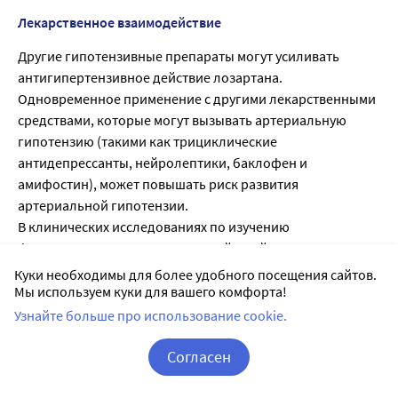
Лекарственное взаимодействие
Другие гипотензивные препараты могут усиливать
антигипертензивное действие лозартана.
Одновременное применение с другими лекарственными
средствами, которые могут вызывать артериальную
гипотензию (такими как трициклические
антидепрессанты, нейролептики, баклофен и
амифостин), может повышать риск развития
артериальной гипотензии.
В клинических исследованиях по изучению
фармакокинетических взаимодействий лекарственных
средств не было выявлено клинически значимых
Куки необходимы для более удобного посещения сайтов.
взаимодействий лозартана с гидрохлоротиазидом,
Мы используем куки для вашего комфорта!
дигоксином, варфарином, циметидином и
Узнайте больше про использование cookie.
фенобарбиталом.
Рифампицин, являясь индуктором метаболизма
Согласен
лекарственных средств, снижает концентрацию
Корзина
Вход / Регистрация
активного метаболита лозартана в плазме крови.