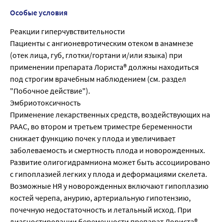
Особые условия
Реакции гиперчувствительности
Пациенты с ангионевротическим отеком в анамнезе
(отек лица, губ, глотки/гортани и/или языка) при
применении препарата Лориста® должны находиться
под строгим врачебным наблюдением (см. раздел
"Побочное действие").
Эмбриотоксичность
Применение лекарственных средств, воздействующих на
РААС, во втором и третьем триместре беременности
снижает функцию почек у плода и увеличивает
заболеваемость и смертность плода и новорожденных.
Развитие олигогидрамниона может быть ассоциировано
с гипоплазией легких у плода и деформациями скелета.
Возможные НЯ у новорожденных включают гипоплазию
костей черепа, анурию, артериальную гипотензию,
почечную недостаточность и летальный исход. При
диагностировании беременности препарат Лориста®