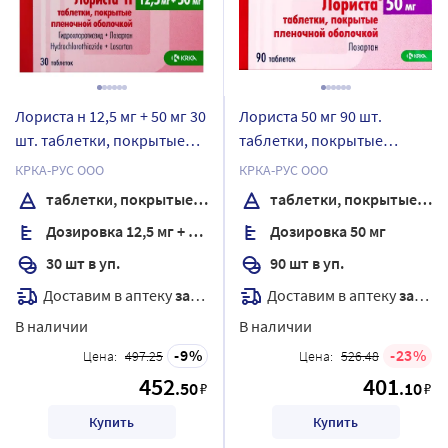
Лориста н 12,5 мг + 50 мг 30
Лориста 50 мг 90 шт.
шт. таблетки, покрытые
таблетки, покрытые
пленочной оболочкой
пленочной оболочкой
КРКА-РУС ООО
КРКА-РУС ООО
таблетки, покрытые пленочной оболочкой
таблетки, покрытые пленочной оболочкой
Дозировка 12,5 мг + 50 мг
Дозировка 50 мг
30 шт в уп.
90 шт в уп.
Доставим в аптеку
завтра
Доставим в аптеку
завтра
В наличии
В наличии
9
23
Цена:
497.25
Цена:
526.48
452
401
.50
.10
₽
₽
Купить
Купить