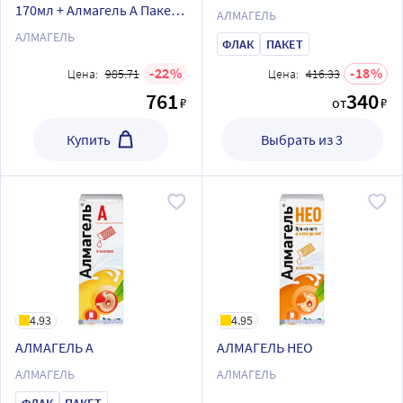
170мл + Алмагель А Пакет
АЛМАГЕЛЬ
10шт по 10мл по
АЛМАГЕЛЬ
ФЛАК
ПАКЕТ
специальной цене
22
18
Цена:
985.71
Цена:
416.33
761
340
₽
от
₽
Купить
Выбрать из 3
4.93
4.95
АЛМАГЕЛЬ А
АЛМАГЕЛЬ НЕО
АЛМАГЕЛЬ
АЛМАГЕЛЬ
ФЛАК
ПАКЕТ