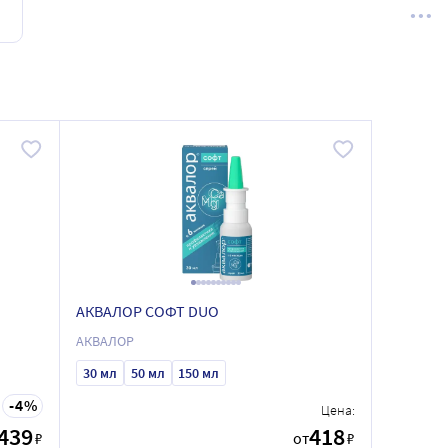
АКВАЛОР СОФТ DUO
АКВАЛОР
30 мл
50 мл
150 мл
4
Цена:
439
418
₽
от
₽