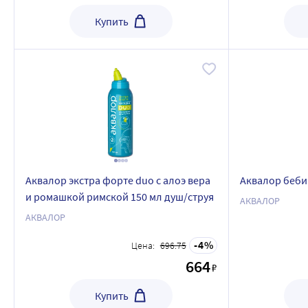
Купить
Аквалор экстра форте duo с алоэ вера
Аквалор беби
и ромашкой римской 150 мл душ/струя
АКВАЛОР
АКВАЛОР
4
Цена:
696.75
664
₽
Купить