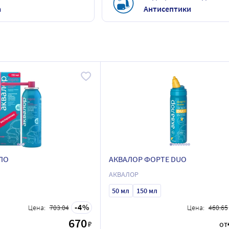
а
Антисептики
ЛО
АКВАЛОР ФОРТЕ DUO
АКВАЛОР
50 мл
150 мл
4
Цена:
703.04
Цена:
460.65
670
₽
от