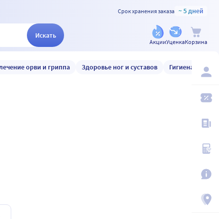
~ 5 дней
Срок хранения заказа
Искать
Акции
Уценка
Корзина
лечение орви и гриппа
Здоровье ног и суставов
Гигиена и уход