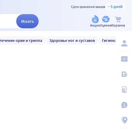
~ 5 дней
Срок хранения заказа
Искать
Акции
Уценка
Корзина
лечение орви и гриппа
Здоровье ног и суставов
Гигиена и уход