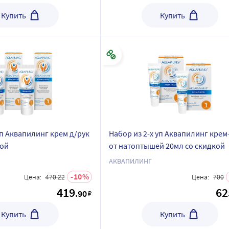
Купить
Купить
уп Аквапилинг крем д/рук
Набор из 2-х уп Аквапилинг крем
кой
от натоптышей 20мл со скидкой
АКВАПИЛИНГ
10
Цена:
470.22
Цена:
700
419
62
.90
₽
Купить
Купить