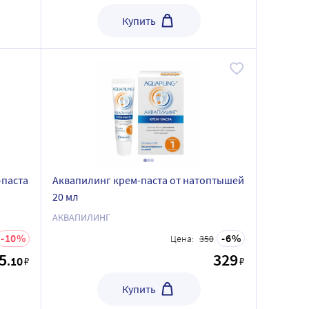
Купить
-паста
Аквапилинг крем-паста от натоптышей
20 мл
АКВАПИЛИНГ
10
6
Цена:
350
5
329
.10
₽
₽
Купить