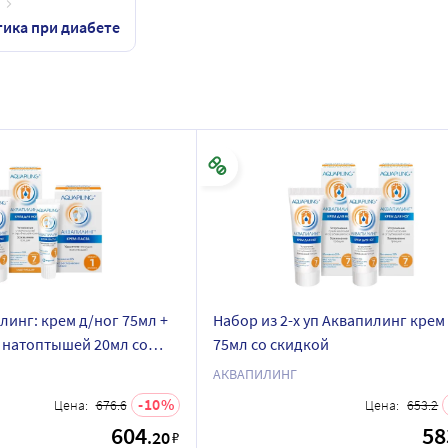
ика при диабете
инг: крем д/ног 75мл +
Набор из 2-х уп Аквапилинг крем
т натоптышей 20мл со
75мл со скидкой
АКВАПИЛИНГ
10
Цена:
676.6
Цена:
653.2
604
58
.20
₽