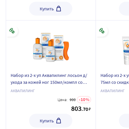
Купить
Набор из 2-х уп Аквапилинг лосьон д/
Набор из 2-х 
ухода за кожей ног 150мл/компл со
75мл со скид
скребком со скидкой
АКВАПИЛИНГ
АКВАПИЛИНГ
10
Цена:
900
803
.70
₽
Купить