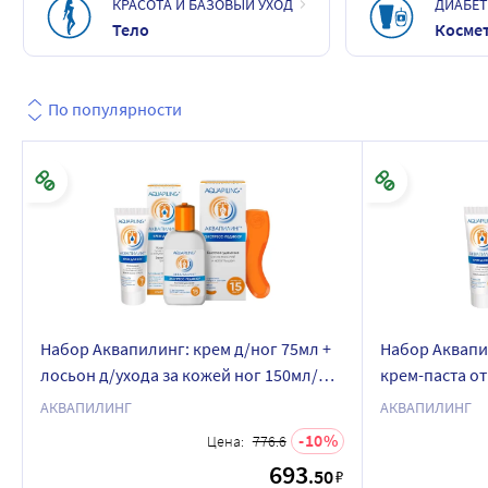
КРАСОТА И БАЗОВЫЙ УХОД
ДИАБЕТ
Тело
Космет
По популярности
Набор Аквапилинг: крем д/ног 75мл +
Набор Аквапил
лосьон д/ухода за кожей ног 150мл/
крем-паста о
компл со скребком со скидкой
скидкой
АКВАПИЛИНГ
АКВАПИЛИНГ
10
Цена:
776.6
693
.50
₽