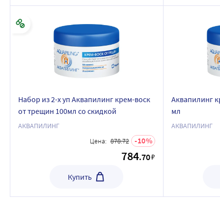
Набор из 2-х уп Аквапилинг крем-воск
Аквапилинг к
от трещин 100мл со скидкой
мл
АКВАПИЛИНГ
АКВАПИЛИНГ
10
Цена:
878.72
784
.70
₽
Купить