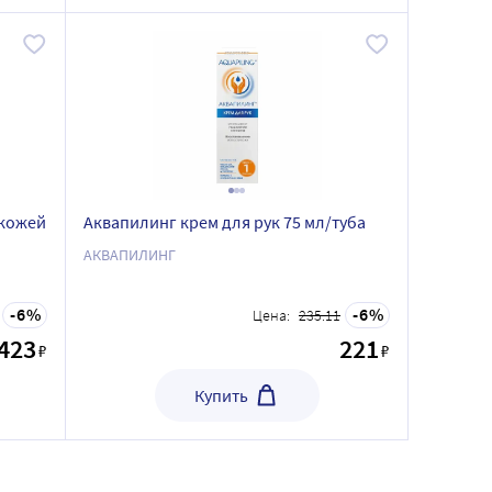
 кожей
Аквапилинг крем для рук 75 мл/туба
АКВАПИЛИНГ
6
6
Цена:
235.11
423
221
₽
₽
Купить