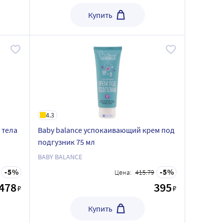
Купить
4.3
 тела
Baby balance успокаивающий крем под
подгузник 75 мл
BABY BALANCE
5
5
Цена:
415.79
478
395
₽
₽
Купить