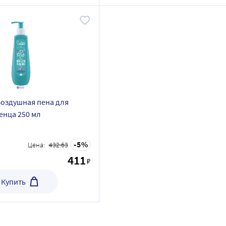
воздушная пена для
енца 250 мл
5
Цена:
432.63
411
₽
Купить