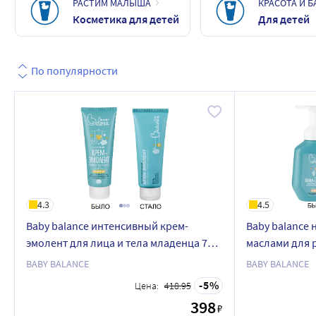
РАСТИМ МАЛЫША
КРАСОТА И 
Косметика для детей
Для детей
По популярности
4.3
4.5
Baby balance интенсивный крем-
Baby balance
эмолент для лица и тела младенца 75
маслами для 
мл
корочек у мл
BABY BALANCE
BABY BALANCE
5
Цена:
418.95
398
₽