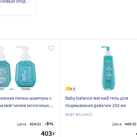
БАЗОВЫЙ УХОД
4.8
 нежная пенка-шампунь с
Baby balance мягкий гель для
размягчения молочных
подмывания девочек 250 мл
аденца 250 мл
BABY BALANCE
5
Цена:
424.21
Цена:
446.32
403
₽