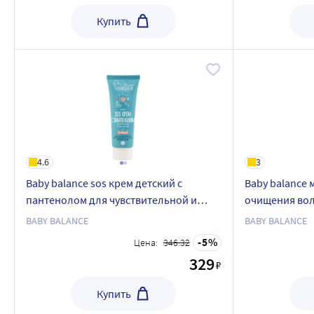
Купить
4.6
3
Baby balance sos крем детский с
Baby balance 
пантенолом для чувствительной и
очищения вол
очень сухой кожи 75 мл
мл
BABY BALANCE
BABY BALANCE
5
Цена:
346.32
329
₽
Купить