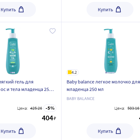
Купить
Купить
4.2
мягкий гель для
Baby balance легкое молочко для
ос и тела младенца 250
младенца 250 мл
BABY BALANCE
5
Цена:
425.26
Цена:
503.16
404
₽
Купить
Купить