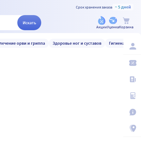
~ 5 дней
Срок хранения заказа
Искать
Акции
Уценка
Корзина
лечение орви и гриппа
Здоровье ног и суставов
Гигиена и уход