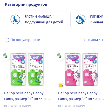
Категории продуктов
РАСТИМ МАЛЫША
ГИГИЕНА И 
Подгузники для детей
Личная ги
По популярности
Фильтры
5
Набор bella baby Happy
Набор bella baby Happy
Pants, размер "4" по 44 шт.
Pants, размер "5" по 40 шт
из 2 уп со скидкой
из 2 уп со скидкой
BELLA BABY HAPPY
BELLA BABY HAPPY