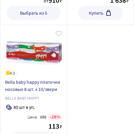
910
1 638
от
₽
₽
Выбрать из 5
Купить
4.3
Bella baby happy платочки
носовые 8 шт. х 10/звери
BELLA BABY HAPPY
80 шт в уп.
28
Цена:
158
113
₽