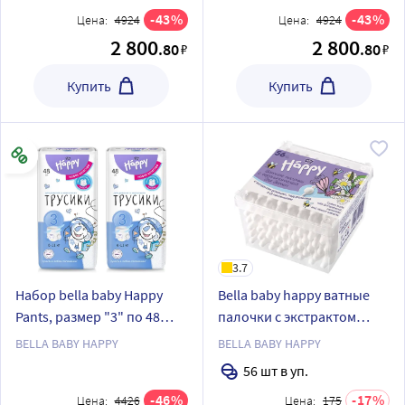
43
43
Цена:
4924
Цена:
4924
2 800
2 800
.80
.80
₽
₽
Купить
Купить
3.7
Набор bella baby Happy
Bella baby happy ватные
Pants, размер "3" по 48
палочки с экстрактом
шт.из 2 уп со скидкой
ромашки 56 шт./с
BELLA BABY HAPPY
BELLA BABY HAPPY
ограничителем
56 шт в уп.
46
17
Цена:
4426
Цена:
175