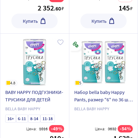
2 352
145
.60
₽
₽
Купить
Купить
4.8
5
BABY HAPPY ПОДГУЗНИКИ-
Набор bella baby Happy
ТРУСИКИ ДЛЯ ДЕТЕЙ
Pants, размер "6" по 36 шт.
из 2 уп со скидкой
BELLA BABY HAPPY
BELLA BABY HAPPY
16+
6-11
8-14
11-18
49
54
Цена:
1816
Цена:
3632