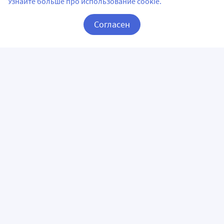
Узнайте больше про использование cookie.
Согласен
Корзина
Вход / Регистрация
ПРИЛОЖЕНИЯ
СЛЕДИТЕ ЗА НАМИ
ГОРЯЧАЯ ЛИНИЯ
О КОМПАНИИ