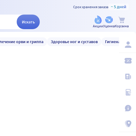
~ 5 дней
Срок хранения заказа
Искать
Акции
Уценка
Корзина
лечение орви и гриппа
Здоровье ног и суставов
Гигиена и уход