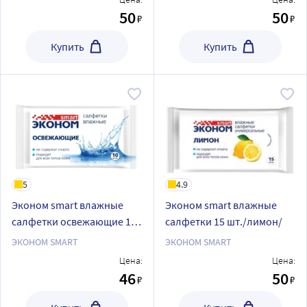
50
50
₽
₽
Купить
Купить
5
4.9
Эконом smart влажные
Эконом smart влажные
салфетки освежающие 10
салфетки 15 шт./лимон/
шт.
ЭКОНОМ SMART
ЭКОНОМ SMART
Цена:
Цена:
46
50
₽
₽