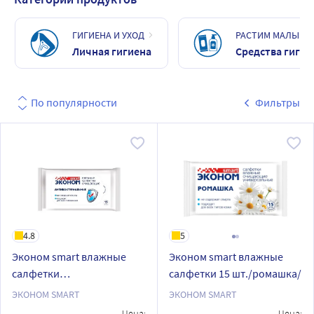
ГИГИЕНА И УХОД
РАСТИМ МАЛЫША
Личная гигиена
Средства гиги
По популярности
Фильтры
4.8
5
Эконом smart влажные
Эконом smart влажные
салфетки
салфетки 15 шт./ромашка/
антибактериальные 15 шт.
ЭКОНОМ SMART
ЭКОНОМ SMART
Цена:
Цена: