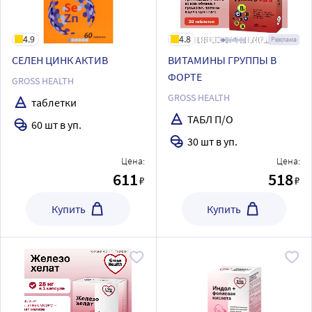
4.9
4.8
Реклама
СЕЛЕН ЦИНК АКТИВ
ВИТАМИНЫ ГРУППЫ В
ФОРТЕ
GROSS HEALTH
GROSS HEALTH
таблетки
ТАБЛ П/О
60 шт в уп.
30 шт в уп.
Цена:
Цена:
611
518
₽
₽
Купить
Купить