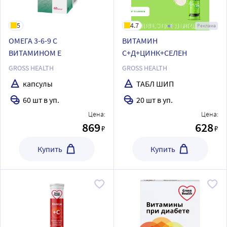
5
4.7
Реклама
ОМЕГА 3-6-9 С
ВИТАМИН
ВИТАМИНОМ Е
С+Д+ЦИНК+СЕЛЕН
GROSS HEALTH
GROSS HEALTH
капсулы
ТАБЛ ШИП
60 шт в уп.
20 шт в уп.
Цена:
Цена:
869
628
₽
₽
Купить
Купить