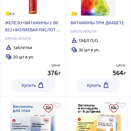
4.5
5
ЖЕЛЕЗО+ВИТАМИНЫ С В6
ВИТАМИНЫ ПРИ ДИАБЕТЕ
В12+ФОЛИЕВАЯ КИСЛОТА
GROSS HEALTH
СО ВКУСОМ АПЕЛЬСИНА
GROSS HEALTH
ТАБЛ П/О
таблетки
30 шт в уп.
20 шт в уп.
Цена:
Цена:
376
564
₽
₽
Купить
Купить