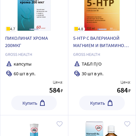
4.7
4.8
ПИКОЛИНАТ ХРОМА
5-НТР С ВАЛЕРИАНОЙ
200МКГ
МАГНИЕМ И ВИТАМИНОМ
В6
GROSS HEALTH
GROSS HEALTH
капсулы
ТАБЛ П/О
60 шт в уп.
30 шт в уп.
Цена:
Цена:
584
684
₽
₽
Купить
Купить