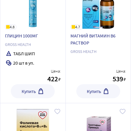
4.8
4.7
ГЛИЦИН 1000МГ
МАГНИЙ ВИТАМИН В6
РАСТВОР
GROSS HEALTH
GROSS HEALTH
ТАБЛ ШИП
20 шт в уп.
Цена:
Цена:
422
539
₽
₽
Купить
Купить