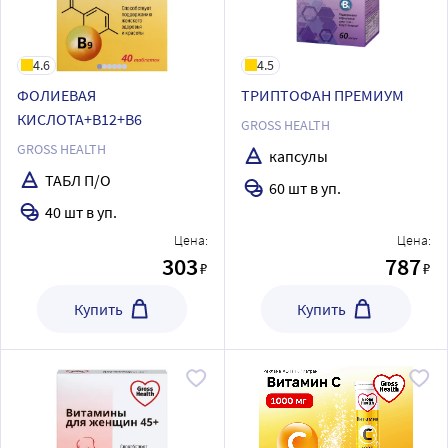
4.6
4.5
ФОЛИЕВАЯ
ТРИПТОФАН ПРЕМИУМ
КИСЛОТА+В12+В6
GROSS HEALTH
GROSS HEALTH
капсулы
ТАБЛ П/О
60 шт в уп.
40 шт в уп.
Цена:
Цена:
303
787
₽
₽
Купить
Купить