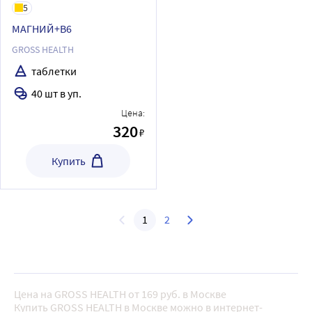
5
МАГНИЙ+В6
GROSS HEALTH
таблетки
40 шт в уп.
Цена:
320
₽
Купить
1
2
Цена на GROSS HEALTH от 169 руб. в Москве
Купить GROSS HEALTH в Москве можно в интернет-