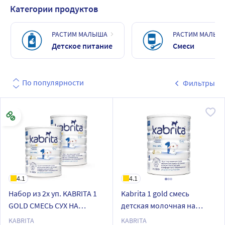
Категории продуктов
РАСТИМ МАЛЫША
РАСТИМ МАЛЫШ
Детское питание
Смеси
По популярности
Фильтры
4.1
4.1
Набор из 2х уп. KABRITA 1
Kabrita 1 gold смесь
GOLD СМЕСЬ СУХ НА
детская молочная на
КОЗЬЕМ МОЛОКЕ 800 гр по
козьем молоке для
KABRITA
KABRITA