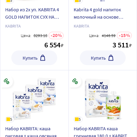
5
5
Набор из 2х уп. KABRITA 4
Kabrita 4 gold напиток
GOLD НАПИТОК СУХ НА
молочный на основе
ОСНОВЕ КОЗЬЕГО МОЛОКА
козьего молока для
KABRITA
KABRITA
800 гр по спец цене
комфортного
20
15
Цена:
8293.18
Цена:
4146.59
пищеварения с 18 месяцев
6 554
3 511
₽
₽
800 гр
Купить
Купить
5
5
Набор KABRITA: каша
Набор KABRITA каша
рисовая + каша овсяная +
гречневая 180,0 + KABRITA