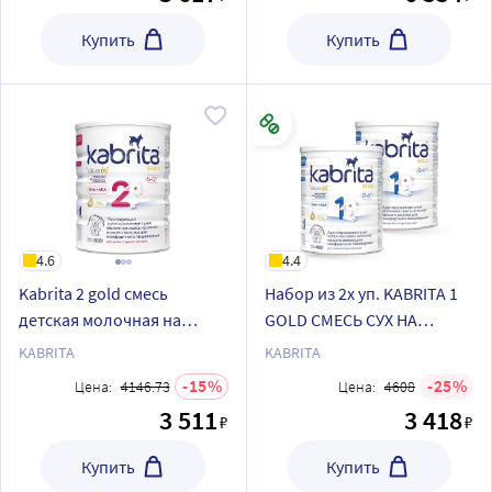
Купить
Купить
4.6
4.4
Kabrita 2 gold смесь
Набор из 2х уп. KABRITA 1
детская молочная на
GOLD СМЕСЬ СУХ НА
козьем молоке для
КОЗЬЕМ МОЛОКЕ 400 гр по
KABRITA
KABRITA
комфортного
спец цене
15
25
Цена:
4146.73
Цена:
4608
пищеварения с 6 месяцев
3 511
3 418
₽
₽
800 гр
Купить
Купить