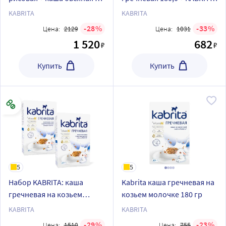
каша гречневая
пюре фруктовое-овощное
KABRITA
KABRITA
с козьими сливками
28
33
Цена:
2129
Цена:
1031
Яблоко-морковь
1 520
682
₽
₽
Купить
Купить
5
5
Набор KABRITA: каша
Kabrita каша гречневая на
гречневая на козьем
козьем молочке 180 гр
молочке - 2 упаковки
KABRITA
KABRITA
29
23
Цена:
1510
Цена:
755