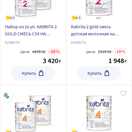
4.5
4.5
Набор из 2х уп. KABRITA 2
Kabrita 2 gold смесь
GOLD СМЕСЬ СУХ НА
детская молочная на
КОЗЬЕМ МОЛОКЕ 400 гр по
козьем молоке для
KABRITA
KABRITA
спец цене
комфортного
26
15
Цена:
4630.32
Цена:
2315.16
пищеварения с 6 месяцев
3 420
1 948
₽
₽
400 гр
Купить
Купить