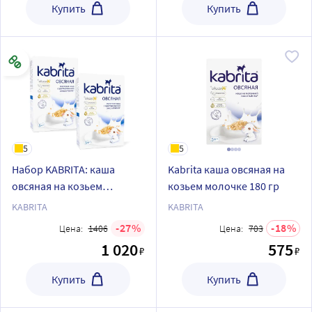
Купить
Купить
5
5
Набор KABRITA: каша
Kabrita каша овсяная на
овсяная на козьем
козьем молочке 180 гр
молочке - 2 упаковки
KABRITA
KABRITA
27
18
Цена:
1406
Цена:
703
1 020
575
₽
₽
Купить
Купить