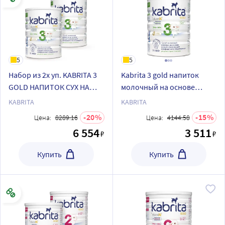
5
5
Набор из 2х уп. KABRITA 3
Kabrita 3 gold напиток
GOLD НАПИТОК СУХ НА
молочный на основе
ОСНОВЕ КОЗЬЕГО МОЛОКА
козьего молока для
KABRITA
KABRITA
800 гр по спец цене
комфортного
20
15
Цена:
8289.16
Цена:
4144.58
пищеварения с 12 месяцев
6 554
3 511
₽
₽
800 гр
Купить
Купить