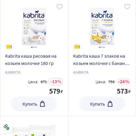
5
5
Kabrita каша рисовая на
Kabrita каша 7 злаков на
козьем молочке 180 гр
козьем молочке с бананом
180 гр
KABRITA
KABRITA
13
24
Цена:
671
Цена:
756
579
573
₽
₽
Купить
Купить