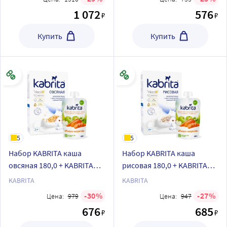
1 072
576
₽
₽
Купить
Купить
5
5
Набор KABRITA каша
Набор KABRITA каша
овсяная 180,0 + KABRITA
рисовая 180,0 + KABRITA
пюре фруктовое-овощное
пюре фруктовое-овощное
KABRITA
KABRITA
с козьими сливками
с козьими сливками
30
27
Цена:
979
Цена:
947
Яблоко-морковь
Яблоко-морковь
676
685
₽
₽