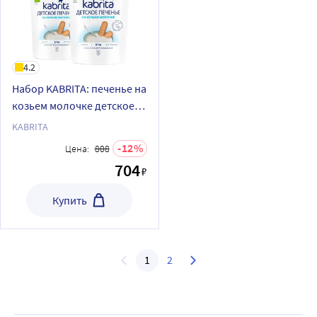
4.2
Набор KABRITA: печенье на
козьем молочке детское
6+ - 2 упаковки
KABRITA
12
Цена:
808
704
₽
Купить
1
2