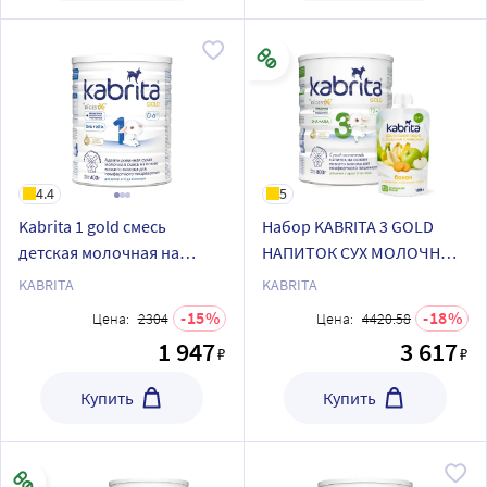
4.4
5
Kabrita 1 gold смесь
Набор KABRITA 3 GOLD
детская молочная на
НАПИТОК СУХ МОЛОЧНЫЙ
козьем молоке для
+ KABRITA пюре фруктовое
KABRITA
KABRITA
комфортного
с козьими сливками/Банан
15
18
Цена:
2304
Цена:
4420.58
пищеварения с 0 месяцев
с печеньем с яблочным
1 947
3 617
₽
₽
400 гр
пюре
Купить
Купить