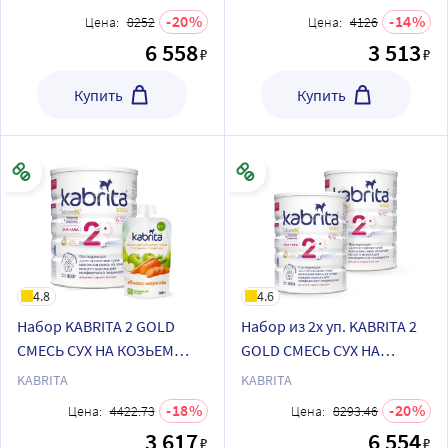
спец цене
комфортного
20
14
Цена:
8252
Цена:
4126
пищеварения с 0 месяцев
6 558
3 513
₽
₽
800 гр
Купить
Купить
4.8
4.6
Набор KABRITA 2 GOLD
Набор из 2х уп. KABRITA 2
СМЕСЬ СУХ НА КОЗЬЕМ
GOLD СМЕСЬ СУХ НА
МОЛОКЕ 800 гр + KABRITA
КОЗЬЕМ МОЛОКЕ 800 гр по
KABRITA
KABRITA
пюре фруктовое-овощное
спец цене
18
20
Цена:
4422.73
Цена:
8293.46
с козьими сливками
3 617
6 554
₽
₽
Яблоко-морковь