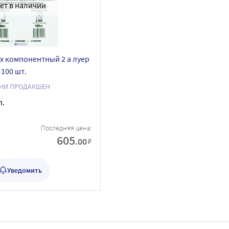
ет в наличии
х компонентный 2 а луер
 100 шт.
НИ ПРОДАКШЕН
п.
Последняя цена:
605
.00
₽
Уведомить