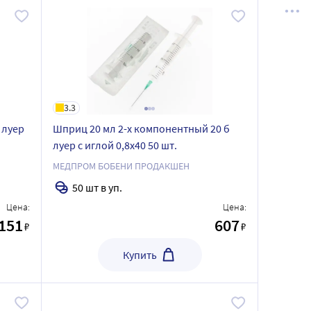
3.3
 луер
Шприц 20 мл 2-х компонентный 20 б
луер с иглой 0,8x40 50 шт.
МЕДПРОМ БОБЕНИ ПРОДАКШЕН
50 шт в уп.
Цена:
Цена:
151
607
₽
₽
Купить