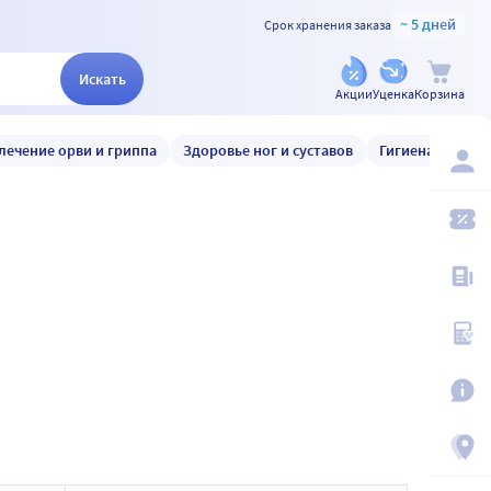
~ 5 дней
Срок хранения заказа
Искать
Акции
Уценка
Корзина
лечение орви и гриппа
Здоровье ног и суставов
Гигиена и уход