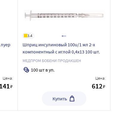
3.4
 луер
Шприц инсулиновый 100u/1 мл 2-х
компонентный с иглой 0,4х13 100 шт.
МЕДПРОМ БОБЕНИ ПРОДАКШЕН
100 шт в уп.
Цена:
Цена:
141
612
₽
₽
Купить