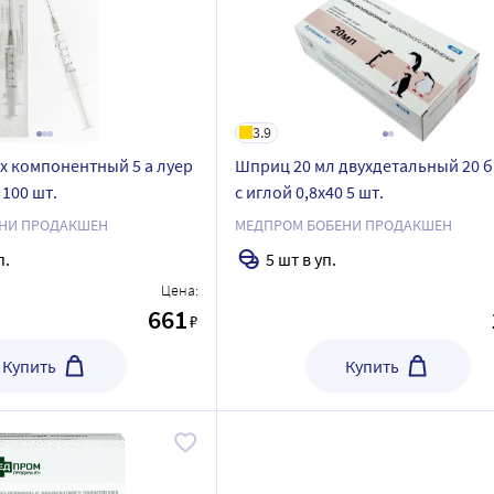
3.9
х компонентный 5 а луер
Шприц 20 мл двухдетальный 20 б
 100 шт.
с иглой 0,8x40 5 шт.
НИ ПРОДАКШЕН
МЕДПРОМ БОБЕНИ ПРОДАКШЕН
п.
5 шт в уп.
Цена:
661
₽
Купить
Купить