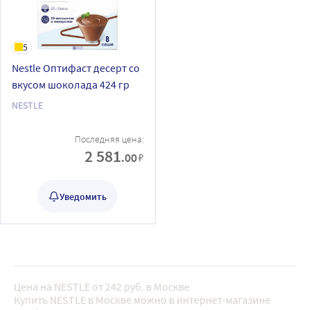
5
Nestle Оптифаст десерт со
вкусом шоколада 424 гр
NESTLE
Последняя цена:
2 581
.00
₽
Уведомить
Цена на NESTLE от 242 руб. в Москве
Купить NESTLE в Москве можно в интернет-магазине