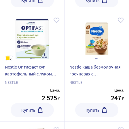
Купить
Купить
5
Nestle Оптифаст суп
Nestle каша безмолочная
картофельный с луком
гречневая с
порей 424 гр
бифидобактериями 200 гр
NESTLE
NESTLE
Цена:
Цена:
2 525
247
₽
₽
Купить
Купить