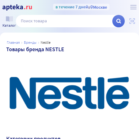
в течение 7 дней
в
Москве
Каталог
главная
бренды
nestle
Товары бренда NESTLE
Категории продуктов