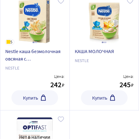
5
Nestle каша безмолочная
КАША МОЛОЧНАЯ
овсяная с
NESTLE
бифидобактериями 200 гр
NESTLE
Цена:
Цена:
242
245
₽
₽
Купить
Купить
Нет в наличии