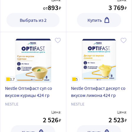
893
3 769
от
₽
₽
Выбрать из 2
Купить
3.7
5
Nestle Оптифаст суп со
Nestle Оптифаст десерт со
вкусом курицы 424 гр
вкусом лимона 424 гр
NESTLE
NESTLE
Цена:
Цена:
2 526
2 523
₽
₽