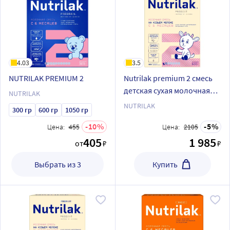
4.03
3.5
NUTRILAK PREMIUM 2
Nutrilak premium 2 смесь
детская сухая молочная
NUTRILAK
адаптированная на
NUTRILAK
300 гр
600 гр
1050 гр
основе козьего молока
10
5
Цена:
455
600 гр
Цена:
2105
405
1 985
от
₽
₽
Выбрать из 3
Купить