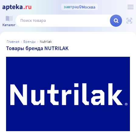
завтра
в
Москва
Каталог
главная
бренды
nutrilak
Товары бренда NUTRILAK