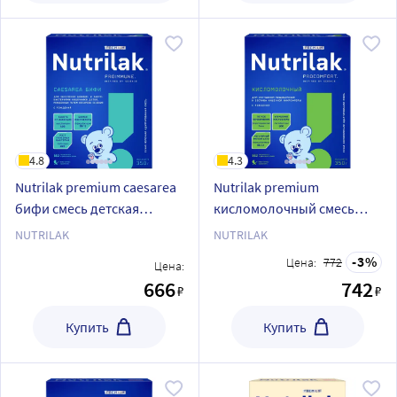
4.8
4.3
Nutrilak premium caesarea
Nutrilak premium
бифи смесь детская
кисломолочный смесь
молочная сухая
детская сухая
NUTRILAK
NUTRILAK
адаптированная 350 гр
адаптированная с 0-12 мес
3
Цена:
772
Цена:
350г
666
742
₽
₽
Купить
Купить