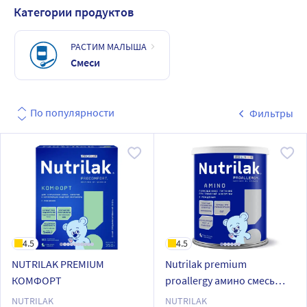
Категории продуктов
РАСТИМ МАЛЫША
Смеси
По популярности
Фильтры
4.5
4.5
NUTRILAK PREMIUM
Nutrilak premium
КОМФОРТ
proallergy амино смесь
детская сухая
NUTRILAK
NUTRILAK