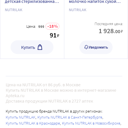
детская стерилизованная
молочко напиток сухой
молочная
молочный на основе
NUTRILAK
NUTRILAK
адаптированная
козьего молока 600 гр
последующая 200 мл
Последняя цена:
18
Цена:
111
1 928
.00
₽
91
₽
Купить
Уведомить
Цена на NUTRILAK от 86 руб. в Москве
Купить NUTRILAK в Москве можно в интернет-магазине
Apteka.ru
Доставка продукции NUTRILAK в 2727 аптек
Купить продукцию бренда NUTRILAK в других регионах:
Купить NUTRILAK
Купить NUTRILAK в Санкт-Петербурге
Купить NUTRILAK в Краснодаре
Купить NUTRILAK в Новосибирске