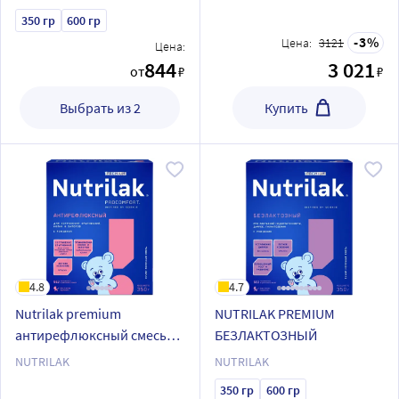
специализированная на
350 гр
600 гр
основе аминокислот 400
3
Цена:
3121
Цена:
гр
844
3 021
от
₽
₽
Выбрать из 2
Купить
4.8
4.7
Nutrilak premium
NUTRILAK PREMIUM
антирефлюксный смесь
БЕЗЛАКТОЗНЫЙ
детская молочная сухая
NUTRILAK
NUTRILAK
лечебная с рождения 350г
350 гр
600 гр