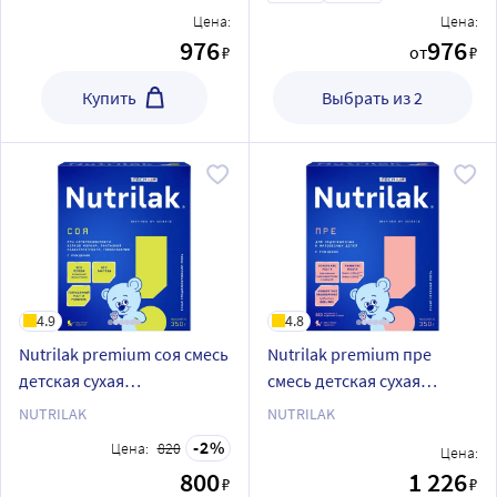
Цена:
Цена:
976
976
₽
от
₽
Купить
Выбрать из 2
4.9
4.8
Nutrilak premium соя смесь
Nutrilak premium пре
детская сухая
смесь детская сухая
специализированная с
молочная для
NUTRILAK
NUTRILAK
рождения 350г
недоношенных и
2
Цена:
820
Цена:
маловесных детей 350 гр
800
1 226
₽
₽