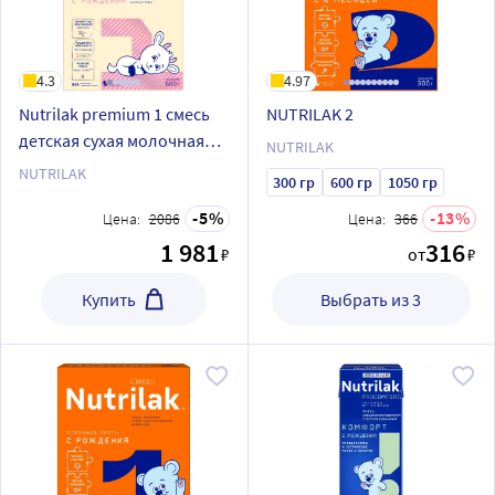
4.3
4.97
Nutrilak premium 1 смесь
NUTRILAK 2
детская сухая молочная
NUTRILAK
адаптированная на
NUTRILAK
300 гр
600 гр
1050 гр
основе козьего молока
5
13
600 гр
Цена:
2086
Цена:
366
1 981
316
₽
от
₽
Купить
Выбрать из 3