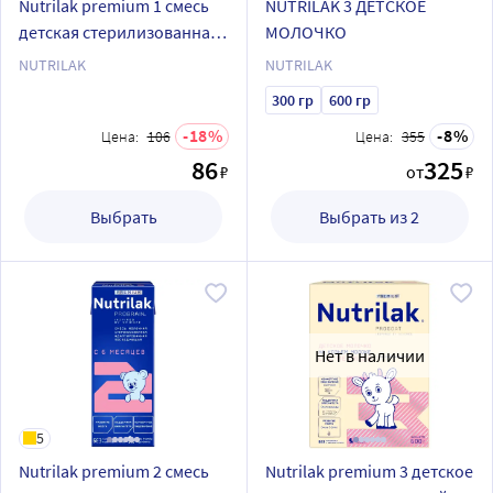
Nutrilak premium 1 смесь
NUTRILAK 3 ДЕТСКОЕ
детская стерилизованная
МОЛОЧКО
молочная
NUTRILAK
NUTRILAK
адаптированная
300 гр
600 гр
начальная 200 мл
18
8
Цена:
106
Цена:
355
86
325
₽
от
₽
Выбрать
Выбрать из 2
Нет в наличии
5
Nutrilak premium 2 смесь
Nutrilak premium 3 детское