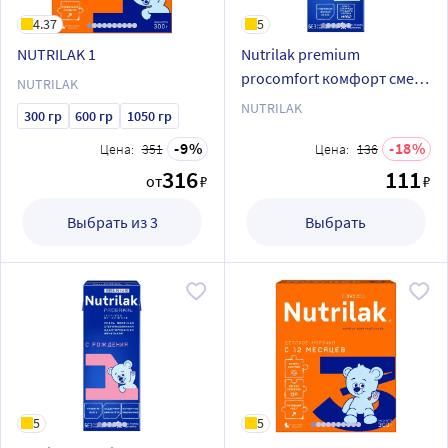
4.37
5
NUTRILAK 1
Nutrilak premium
procomfort комфорт смесь
NUTRILAK
детская
NUTRILAK
300 гр
600 гр
1050 гр
специализированная 200
9
18
Цена:
351
мл
Цена:
136
316
111
от
₽
₽
Выбрать из 3
Выбрать
5
5