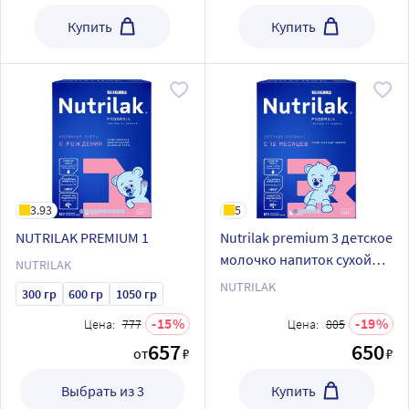
Купить
Купить
3.93
5
NUTRILAK PREMIUM 1
Nutrilak premium 3 детское
молочко напиток сухой
NUTRILAK
молочный с 12 мес 600г
NUTRILAK
300 гр
600 гр
1050 гр
15
19
Цена:
777
Цена:
805
657
650
от
₽
₽
Выбрать из 3
Купить