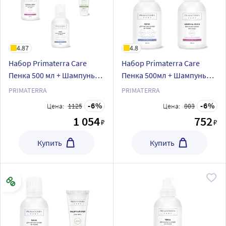
4.87
4.8
Набор Primaterra Care
Набор Primaterra Care
Пенка 500 мл + Шампунь
Пенка 500мл + Шампунь
500 мл + Крем цинк 100 мл
500мл
PRIMATERRA
PRIMATERRA
6
6
Цена:
1125
Цена:
803
1 054
752
₽
₽
Купить
Купить