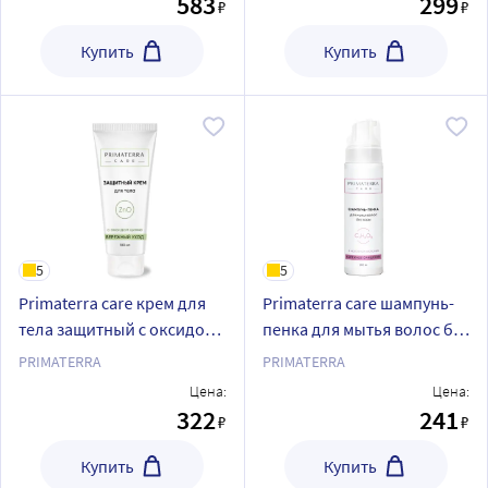
583
299
₽
₽
Купить
Купить
5
5
Primaterra care крем для
Primaterra care шампунь-
тела защитный с оксидом
пенка для мытья волос без
цинка 100 мл
воды 200 мл
PRIMATERRA
PRIMATERRA
Цена:
Цена:
322
241
₽
₽
Купить
Купить