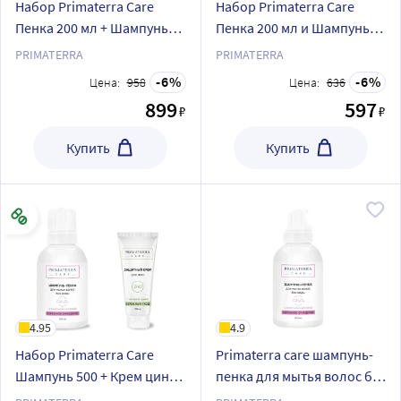
Набор Primaterra Care
Набор Primaterra Care
Пенка 200 мл + Шампунь
Пенка 200 мл и Шампунь
500 мл + Крем цинк 100 мл
500 мл
PRIMATERRA
PRIMATERRA
6
6
Цена:
958
Цена:
636
899
597
₽
₽
Купить
Купить
4.95
4.9
Набор Primaterra Care
Primaterra care шампунь-
Шампунь 500 + Крем цинк
пенка для мытья волос без
100 мл
воды 500 мл