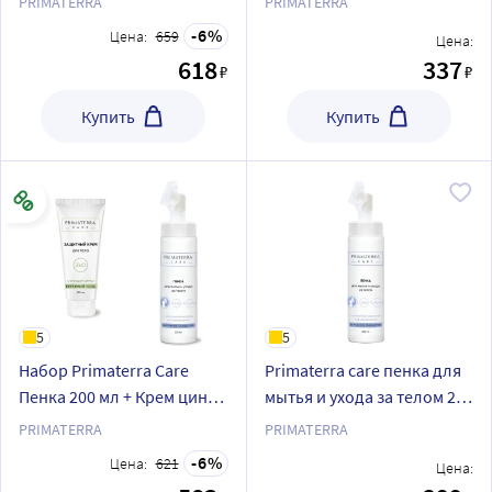
PRIMATERRA
PRIMATERRA
6
Цена:
659
Цена:
618
337
₽
₽
Купить
Купить
5
5
Набор Primaterra Care
Primaterra care пенка для
Пенка 200 мл + Крем цинк
мытья и ухода за телом 200
100 мл
мл
PRIMATERRA
PRIMATERRA
6
Цена:
621
Цена: