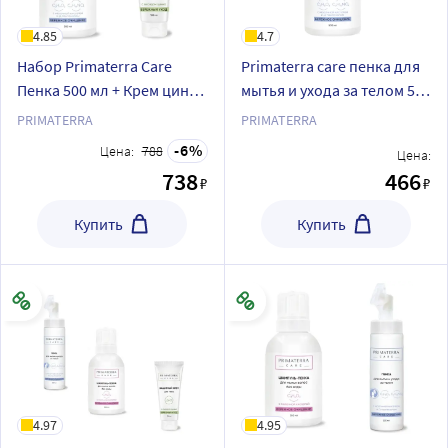
4.85
4.7
Набор Primaterra Care
Primaterra care пенка для
Пенка 500 мл + Крем цинк
мытья и ухода за телом 500
100 мл
мл
PRIMATERRA
PRIMATERRA
6
Цена:
788
Цена:
738
466
₽
₽
Купить
Купить
4.97
4.95