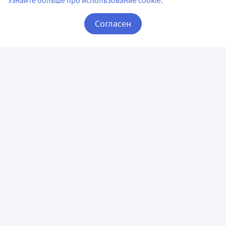
Узнайте больше про использование cookie.
Согласен
Корзина
Вход / Регистрация
ПРИЛОЖЕНИЯ
СЛЕДИТЕ ЗА НАМИ
ГОРЯЧАЯ ЛИНИЯ
О КОМПАНИИ