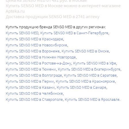
Цена на SENSO MED от 481 руб. в Москве
Купить SENSO MED в Москве можно в интернет-магазине
Apteka.ru
Доставка продукции SENSO MED в 2741 аптеку
Купить продукцию бренда SENSO MED в других регионах:
Купить SENSO MED
Купить SENSO MED в Санкт-Петербурге
Купить SENSO MED в Краснодаре
Купить SENSO MED в Новосибирске
Купить SENSO MED в Воронеже
Купить SENSO MED в Омске
Купить SENSO MED в Нижнем Новгороде
Купить SENSO MED в Ростове-на-Дону
Купить SENSO MED в Уфе
Купить SENSO MED в Тюмени
Купить SENSO MED в Екатеринбурге
Купить SENSO MED в Волгограде
Купить SENSO MED в Саратове
Купить SENSO MED в Перми
Купить SENSO MED в Красноярске
Купить SENSO MED в Казани
Купить SENSO MED в Самаре
Купить SENSO MED в Челябинске
Купить SENSO MED в Ставрополе
Купить SENSO MED в Ярославле