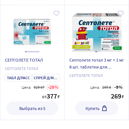
СЕПТОЛЕТЕ ТОТАЛ
Септолете тотал 3 мг + 1 мг
8 шт. таблетки для
СЕПТОЛЕТЕ ТОТАЛ
рассасывания для детей
СЕПТОЛЕТЕ ТОТАЛ
ТАБЛ Д/РАСС
СПРЕЙ Д/МЕСТ ПРИМ
вкус лимон и бузина
28
9
Цена:
529.67
Цена:
295.6
377
269
от
₽
₽
Выбрать из 5
Купить