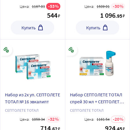
53
30
Цена:
1167.03
Цена:
1589.01
544
1 096
.95
₽
₽
Купить
Купить
Набор из 2х уп. СЕПТОЛЕТЕ
Набор СЕПТОЛЕТЕ ТОТАЛ
ТОТАЛ № 16 эвкалипт
спрей 30 мл + СЕПТОЛЕТЕ
ТОТАЛ № 16 мед-лимон
СЕПТОЛЕТЕ ТОТАЛ
СЕПТОЛЕТЕ ТОТАЛ
32
20
Цена:
1059.34
Цена:
1161.54
714
924
.62
.45
₽
₽