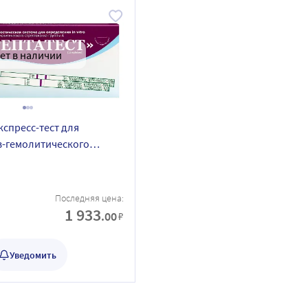
ет в наличии
кспресс-тест для
в-гемолитического
группы а 5 шт.
Последняя цена:
1 933
.00
₽
Уведомить