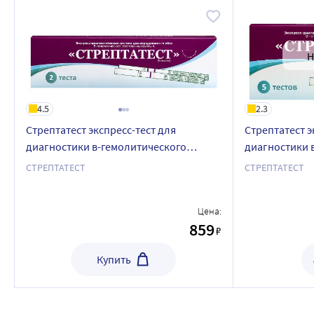
Н
4.5
2.3
Стрептатест экспресс-тест для
Стрептатест э
диагностики в-гемолитического
диагностики 
стрептококка группы а 2 шт.
стрептококка 
СТРЕПТАТЕСТ
СТРЕПТАТЕСТ
Цена:
859
₽
Купить