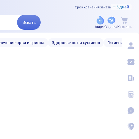
~ 5 дней
Срок хранения заказа
Искать
Акции
Уценка
Корзина
лечение орви и гриппа
Здоровье ног и суставов
Гигиена и уход