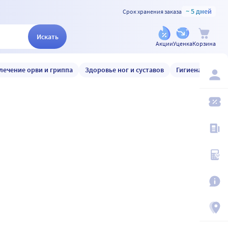
~ 5 дней
Срок хранения заказа
Искать
Акции
Уценка
Корзина
лечение орви и гриппа
Здоровье ног и суставов
Гигиена и уход