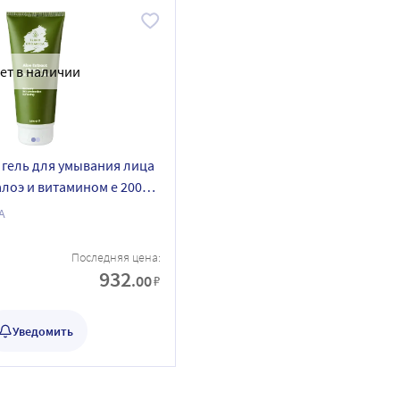
ет в наличии
a гель для умывания лица
алоэ и витамином е 200
A
Последняя цена:
932
.00
₽
Уведомить