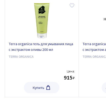
Н
Terra organica гель для умывания лица
Terra organic
с экстрактом оливы 200 мл
с экстрактом 
мл
TERRA ORGANICA
TERRA ORGANIC
Цена:
915
₽
Купить