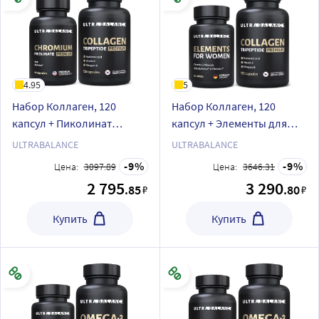
4.95
5
Набор Коллаген, 120
Набор Коллаген, 120
капсул + Пиколинат
капсул + Элементы для
Хрома, 90 капсул
женщин, 60 таблеток
ULTRABALANCE
ULTRABALANCE
9
9
Цена:
3097.89
Цена:
3646.31
2 795
3 290
.85
.80
₽
₽
Купить
Купить