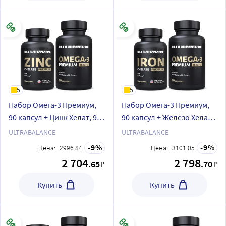
5
5
Набор Омега-3 Премиум,
Набор Омега-3 Премиум,
90 капсул + Цинк Хелат, 90
90 капсул + Железо Хелат,
капсул
90 капсул
ULTRABALANCE
ULTRABALANCE
9
9
Цена:
2996.84
Цена:
3101.05
2 704
2 798
.65
.70
₽
₽
Купить
Купить