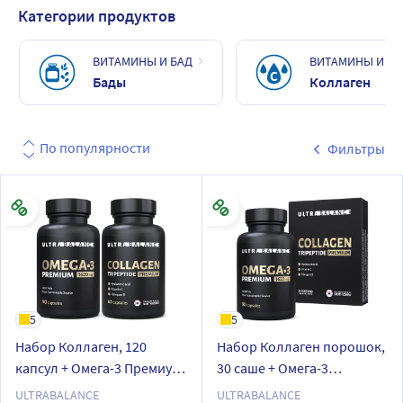
Категории продуктов
ВИТАМИНЫ И БАД
ВИТАМИНЫ И БА
Бады
Коллаген
По популярности
Фильтры
5
5
Набор Коллаген, 120
Набор Коллаген порошок,
капсул + Омега-3 Премиум,
30 саше + Омега-3
90 капсул
Премиум, 90 капсул
ULTRABALANCE
ULTRABALANCE