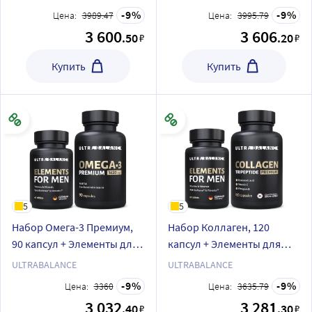
9
9
Цена:
3989.47
Цена:
3995.79
3 600
3 606
.50
.20
₽
₽
Купить
Купить
5
5
Набор Омега-3 Премиум,
Набор Коллаген, 120
90 капсул + Элементы для
капсул + Элементы для
мужчин, 60 таблеток
мужчин, 60 таблеток
ULTRABALANCE
ULTRABALANCE
9
9
Цена:
3360
Цена:
3635.79
3 032
3 281
.40
.30
₽
₽