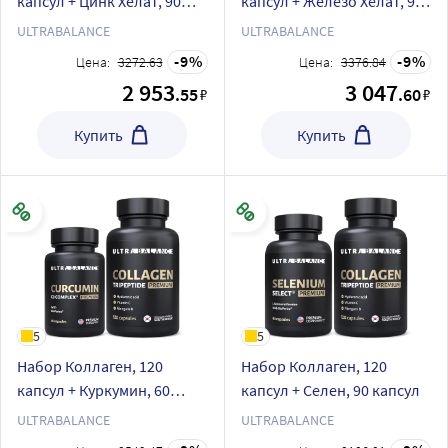
капсул + Цинк Хелат, 90
капсул + Железо Хелат, 90
капсул
капсул
ULTRABALANCE
ULTRABALANCE
9
9
Цена:
3272.63
Цена:
3376.84
2 953
3 047
.55
.60
₽
₽
Купить
Купить
5
5
Набор Коллаген, 120
Набор Коллаген, 120
капсул + Куркумин, 60
капсул + Селен, 90 капсул
капсул
ULTRABALANCE
ULTRABALANCE