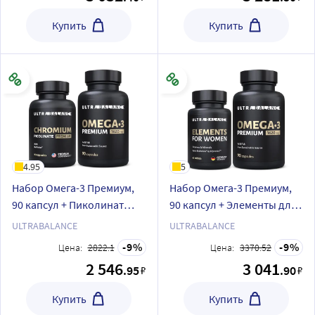
Купить
Купить
4.95
5
Набор Омега-3 Премиум,
Набор Омега-3 Премиум,
90 капсул + Пиколинат
90 капсул + Элементы для
Хрома, 90 капсул
женщин, 60 таблеток
ULTRABALANCE
ULTRABALANCE
9
9
Цена:
2822.1
Цена:
3370.52
2 546
3 041
.95
.90
₽
₽
Купить
Купить