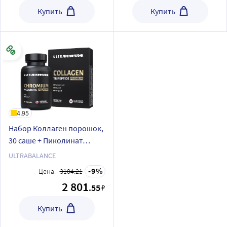
Купить
Купить
4.95
Набор Коллаген порошок,
30 саше + Пиколинат
Хрома, 90 капсул
ULTRABALANCE
9
Цена:
3104.21
2 801
.55
₽
Купить