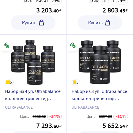
9
9
Цена:
3549.47
Цена:
3106.31
3 203
2 803
.40
.45
₽
₽
Купить
Купить
5
5
Набор из 4 уп. Ultrabalance
Набор из 3 уп. Ultrabalance
коллаген трипептид
коллаген трипептид
премиум 120 шт. капсулы
премиум 120 шт. капсулы
ULTRABALANCE
ULTRABALANCE
массой 600 мг
массой 600 мг
14
11
Цена:
8530.52
Цена:
6397.89
7 293
5 652
.60
.54
₽
₽