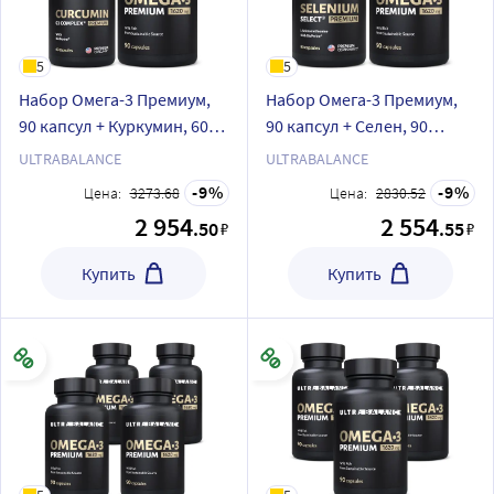
5
5
Набор Омега-3 Премиум,
Набор Омега-3 Премиум,
90 капсул + Куркумин, 60
90 капсул + Селен, 90
капсул
капсул
ULTRABALANCE
ULTRABALANCE
9
9
Цена:
3273.68
Цена:
2830.52
2 954
2 554
.50
.55
₽
₽
Купить
Купить