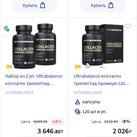
Купить
Купить
5
5
Набор из 2 уп. Ultrabalance
Ultrabalance коллаген
коллаген трипептид
трипептид премиум 120
премиум 120 шт. капсулы
шт. капсулы массой 600 мг
ULTRABALANCE
ULTRABALANCE
массой 600 мг
капсулы
120 шт в уп.
14
5
Цена:
4265.26
Цена:
2132.63
3 646
2 026
.80
₽
₽