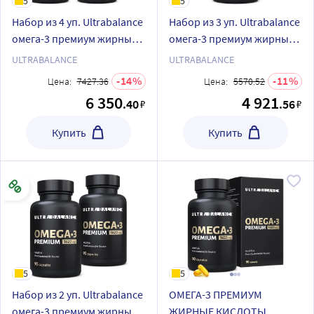
5
5
Набор из 4 уп. Ultrabalance
Набор из 3 уп. Ultrabalance
омега-3 премиум жирные
омега-3 премиум жирные
кислоты высокой
кислоты высокой
ULTRABALANCE
ULTRABALANCE
концентрации 90 шт.
концентрации 90 шт.
14
11
Цена:
7427.36
Цена:
5570.52
капсулы массой 1620 мг
капсулы массой 1620 мг
6 350
4 921
.40
.56
₽
₽
Купить
Купить
5
5
Набор из 2 уп. Ultrabalance
ОМЕГА-3 ПРЕМИУМ
омега-3 премиум жирные
ЖИРНЫЕ КИСЛОТЫ