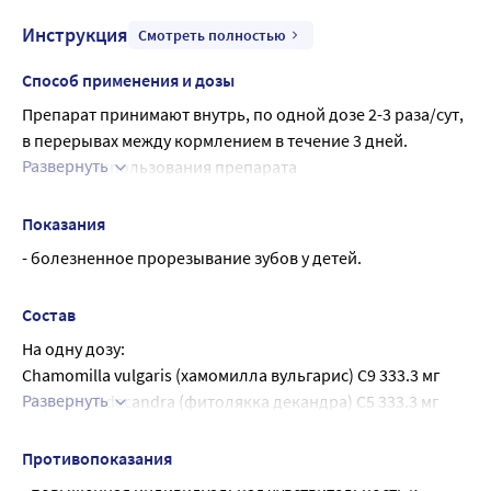
Инструкция
Смотреть полностью
Способ применения и дозы
Препарат принимают внутрь, по одной дозе 2-3 раза/сут, 
в перерывах между кормлением в течение 3 дней.
Развернуть
Правила использования препарата
1. Открыть пакет-саше.
2. Отделить один полиэтиленовый контейнер.
Показания
3. Открыть полиэтиленовый контейнер, повернув 
- болезненное прорезывание зубов у детей.
головку.
4. Посадить ребенка. Легким нажатием на контейнер 
Состав
выдавить его содержимое в рот ребенка.
На одну дозу:
5. Поместить оставшиеся контейнеры в пакет-саше и 
Chamomilla vulgaris (хамомилла вульгарис) C9 333.3 мг
закрыть его, загнув открытую сторону.
Развернуть
Phytolaссa decandra (фитолякка декандра) C5 333.3 мг
Rheum (реум) C5 333.3 мг
Вспомогательные вещества: вода очищенная - до 1 мл.
Противопоказания