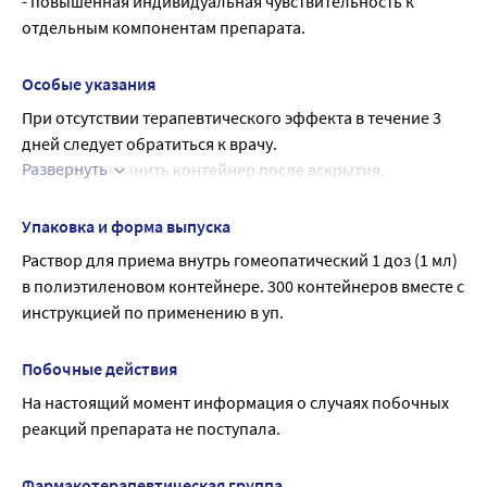
- повышенная индивидуальная чувствительность к 
отдельным компонентам препарата.
Особые указания
При отсутствии терапевтического эффекта в течение 3 
дней следует обратиться к врачу.
Развернуть
Не следует хранить контейнер после вскрытия. 
Необходимо выбросить контейнер сразу после 
использования.
Упаковка и форма выпуска
Раствор для приема внутрь гомеопатический 1 доз (1 мл) 
в полиэтиленовом контейнере. 300 контейнеров вместе с 
инструкцией по применению в уп.
Побочные действия
На настоящий момент информация о случаях побочных 
реакций препарата не поступала.
Фармакотерапевтическая группа