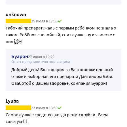
unknown
25 июля в 17:50
Рабочий препарат, жаль с первым ребёнком не знала о 
таком. Ребёнок спокойный, спит лучше, ну и я вместе с 
ним🙌🏻
Буарон
27 июля в 10:29
Ответ представителя поставщика
Добрый день! Благодарим за Ваш положительный
отзыв и выбор нашего препарата Дантинорм Бэби.
С заботой о Вашем здоровье, компания Буарон!
Lyuba
22 июля в 13:30
Самое лучшее средство ,когда режутся зубки . Всем 
советую 👍🏻