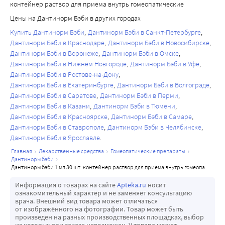
контейнер раствор для приема внутрь гомеопатические
Цены на Дантинорм Бэби в других городах
Купить Дантинорм Бэби
Дантинорм Бэби в Санкт-Петербурге
Дантинорм Бэби в Краснодаре
Дантинорм Бэби в Новосибирске
Дантинорм Бэби в Воронеже
Дантинорм Бэби в Омске
Дантинорм Бэби в Нижнем Новгороде
Дантинорм Бэби в Уфе
Дантинорм Бэби в Ростове-на-Дону
Дантинорм Бэби в Екатеринбурге
Дантинорм Бэби в Волгограде
Дантинорм Бэби в Саратове
Дантинорм Бэби в Перми
Дантинорм Бэби в Казани
Дантинорм Бэби в Тюмени
Дантинорм Бэби в Красноярске
Дантинорм Бэби в Самаре
Дантинорм Бэби в Ставрополе
Дантинорм Бэби в Челябинске
Дантинорм Бэби в Ярославле
главная
лекарственные средства
гомеопатические препараты
дантинорм бэби
дантинорм бэби 1 мл 30 шт. контейнер раствор для приема внутрь гомеопатические
Информация о товарах на сайте
Apteka.ru
носит
ознакомительный характер и не заменяет консультацию
врача. Внешний вид товара может отличаться
от изображённого на фотографии. Товар может быть
произведен на разных производственных площадках, выбор