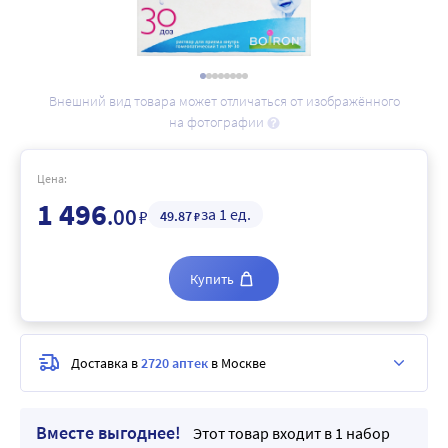
Внешний вид товара может отличаться от изображённого
на фотографии
Цена:
1 496
.00
за 1 ед.
₽
49
.87
₽
Купить
Доставка в
2720 аптек
в Москве
Вместе выгоднее!
Этот товар входит в 1 набор