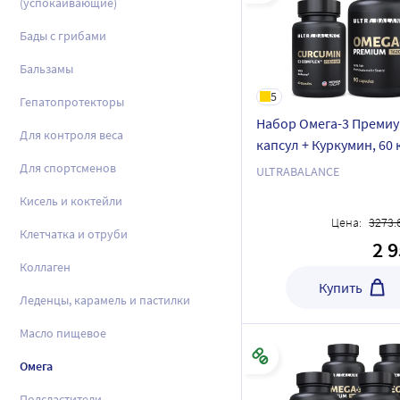
(успокаивающие)
Бады с грибами
Бальзамы
5
Гепатопротекторы
Набор Омега-3 Премиу
Для контроля веса
капсул + Куркумин, 60 
Для спортсменов
ULTRABALANCE
Кисель и коктейли
Цена:
3273.
Клетчатка и отруби
2 
Коллаген
Купить
Леденцы, карамель и пастилки
Масло пищевое
Омега
Подсластители