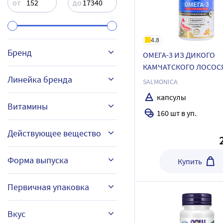
от
до
4.8
Бренд
ОМЕГА-3 ИЗ ДИКОГО
КАМЧАТСКОГО ЛОСОС
Линейка бренда
КОНЦЕНТРАТ
SALMONIСA
капсулы
АМБИАРТ
БЭБИ ФОРМУЛА РЫБКИ
Витамины
160 шт в уп.
БИАФИШЕНОЛ
ANTI-AGE
Действующее вещество
БИОАМИКУС
PREMIUM
А (ретинол)
Форма выпуска
ВИТАМИР
Купить
В1 (тиамин)
ВИТАМИР ПРО
Астаксантин
Первичная упаковка
В2 (рибофлавин)
витамин Д3
Развернуть все (56)
жидкость
банка
Вкус
В3 (ниацин, никотиновая
Витамин A