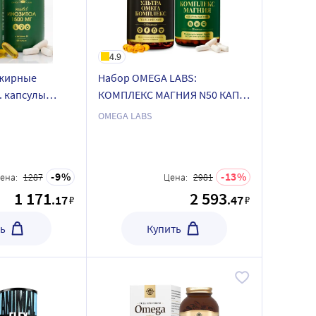
4.9
 жирные
Набор OMEGA LABS:
. капсулы
КОМПЛЕКС МАГНИЯ N50 КАПС
+ УЛЬТРА ОМЕГА КОМПЛЕКС
OMEGA LABS
ПС ПО 895МГ
ТЮЛЕНИЙ ЖИР N210 КАПС
9
13
ена:
1287
Цена:
2981
1 171
2 593
.17
.47
₽
₽
ь
Купить