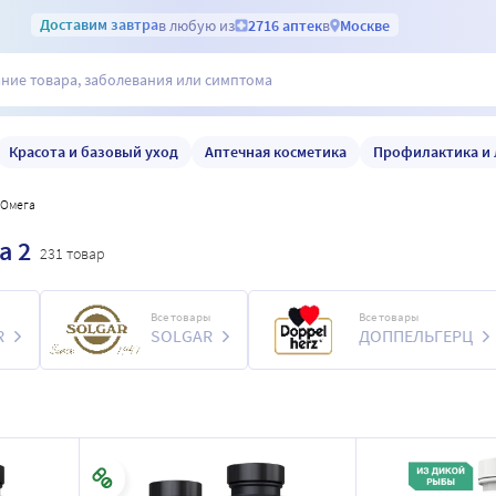
Доставим
завтра
в любую из
2716 аптек
в
Москве
Красота и базовый уход
Аптечная косметика
Профилактика и 
омега
а 2
231 товар
Все товары
Все товары
R
SOLGAR
ДОППЕЛЬГЕРЦ