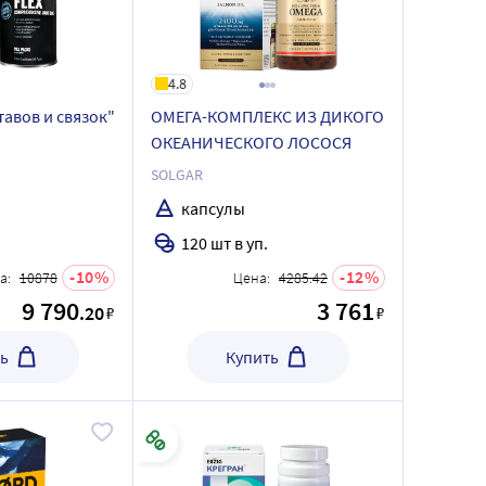
4.8
тавов и связок"
ОМЕГА-КОМПЛЕКС ИЗ ДИКОГО
ОКЕАНИЧЕСКОГО ЛОСОСЯ
SOLGAR
капсулы
120 шт в уп.
10
12
а:
10878
Цена:
4285.42
9 790
3 761
.20
₽
₽
ь
Купить