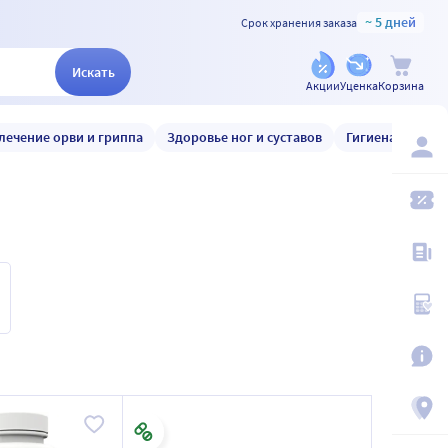
~ 5 дней
Срок хранения заказа
Искать
Акции
Уценка
Корзина
лечение орви и гриппа
Здоровье ног и суставов
Гигиена и уход