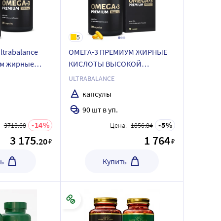
5
Ultrabalance
ОМЕГА-3 ПРЕМИУМ ЖИРНЫЕ
ум жирные
КИСЛОТЫ ВЫСОКОЙ
ой
КОНЦЕНТРАЦИИ
ULTRABALANCE
0 шт. капсулы
капсулы
90 шт в уп.
14
5
3713.68
Цена:
1856.84
3 175
1 764
.20
₽
₽
ь
Купить