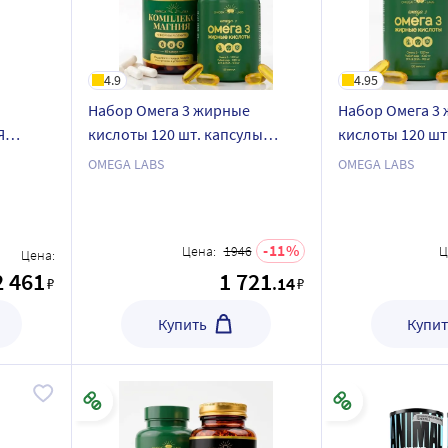
4.9
4.95
Набор Омега 3 жирные
Набор Омега 3
Я
кислоты 120 шт. капсулы
кислоты 120 шт
массой 1360 мг + КОМПЛЕКС
массой 1360 мг + ИНОЗИТОЛ
OMEGA LABS
OMEGA LABS
МАГНИЯ N50 КАПС ПО 876МГ
1500MG N60 КА
11
Цена:
1946
Ц
Цена:
2 461
1 721
.14
₽
₽
Купить
Купит