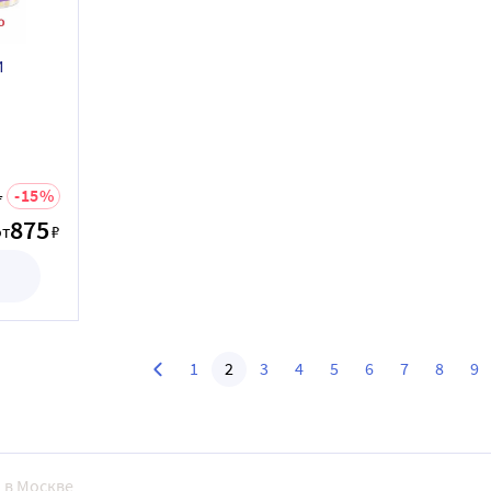
И
15
4
875
от
₽
1
2
3
4
5
6
7
8
9
. в Москве