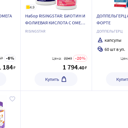
4.9
ОМЕГА
Набор RISINGSTAR: БИОТИН И
ДОППЕЛЬГЕРЦ 
ФОЛИЕВАЯ КИСЛОТА С ОМЕГА
ФОРТЕ
3 60 капс.+ МУМИЕ С
RISINGSTAR
ДОППЕЛЬГЕРЦ
КОЛЛАГЕНОМ 60 капс.
капсулы
60 шт в уп.
6
20
57
Цена:
2243
Цен
1 184
1 794
.40
₽
₽
Купить
Купит