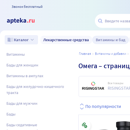
Звонок бесплатный
Лекарственные средства
Витамины и бад
Каталог
главная
витамины и добавки
Витамины
Омега
– страниц
Бады для женщин
Витамины в ампулах
Все товары
Бады для желудочно-кишечного
RISINGSTA
тракта
Бады для мужчин
По популярности
Бады
Бады седативные