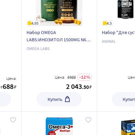
4.95
4.5
Набор OMEGA
Набор "Для сус
LABS:ИНОЗИТОЛ 1500MG N60
ANIMAL
КАПС ПО 895МГ+УЛЬТРА ОМЕГА
OMEGA LABS
КОМПЛЕКС ТЮЛЕНИЙ ЖИР
N210 КАПС ПО 350МГ
12
Цена:
2322
Цен
Цена:
688
2 043
.50
от
₽
₽
Купить
Купит