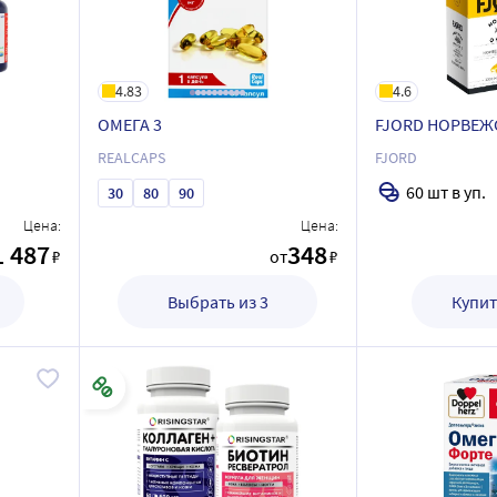
4.83
4.6
ОМЕГА 3
FJORD НОРВЕЖ
REALCAPS
FJORD
60 шт в уп.
30
80
90
Цена:
Цена:
1 487
348
₽
от
₽
Выбрать из 3
Купит