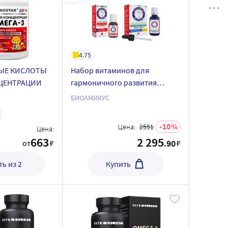
4.75
ЫЕ КИСЛОТЫ
Набор витаминов для
ЦЕНТРАЦИИ
гармоничного развития
малышей от канадского
БИОАМИКУС
бренда Биоамикус: Омега-3 и
Д3+К2
10
Цена:
2551
Цена:
663
2 295
.90
от
₽
₽
ь из 2
Купить