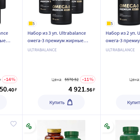
5
5
ance
Набор из 3 уп. Ultrabalance
Набор из 2 уп. 
ные
омега-3 премиум жирные
омега-3 преми
кислоты высокой
кислоты высок
ULTRABALANCE
ULTRABALANCE
капсулы
концентрации 90 шт. капсулы
концентрации 9
массой 1620 мг
массой 1620 мг
14
11
6
Цена:
5570.52
Цена:
350
4 921
.40
.56
₽
₽
Купить
Купит