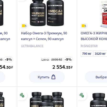
5
5
м, 90
Набор Омега-3 Премиум, 90
ОМЕГА-3 ЖИРН
капсул
капсул + Селен, 90 капсул
ВЫСОКОЙ КОН
ULTRABALANCE
RISINGSTAR
790 мг
1620 мг
9
9
68
Цена:
2830.52
954
2 554
.50
.55
₽
₽
Купить
Выбрат