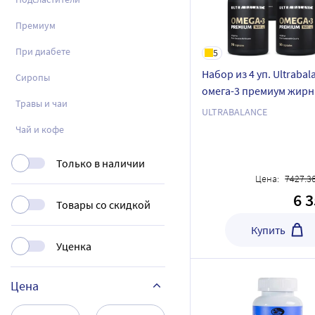
Премиум
При диабете
5
Набор из 4 уп. Ultrabal
Сиропы
омега-3 премиум жир
Травы и чаи
кислоты высокой
ULTRABALANCE
концентрации 90 шт. 
Чай и кофе
массой 1620 мг
Только в наличии
Цена:
7427.3
6 
Товары со скидкой
Купить
Уценка
Цена