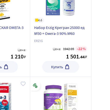
4.6
СКАЯ ОМЕГА-3
Набор Erzig Крегран 25000 ед
№30 + Омега-3 90% №60
ERZIG
22
Цена:
1942.85
Цена:
1 210
1 501
.44
₽
₽
ь
Купить