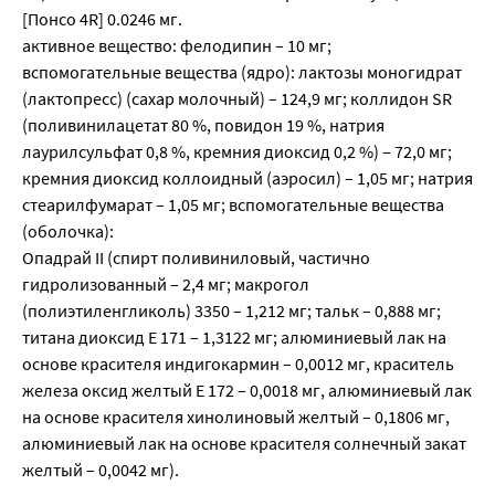
[Понсо 4R] 0.0246 мг.
активное вещество: фелодипин – 10 мг;
вспомогательные вещества (ядро): лактозы моногидрат
(лактопресс) (сахар молочный) – 124,9 мг; коллидон SR
(поливинилацетат 80 %, повидон 19 %, натрия
лаурилсульфат 0,8 %, кремния диоксид 0,2 %) – 72,0 мг;
кремния диоксид коллоидный (аэросил) – 1,05 мг; натрия
стеарилфумарат – 1,05 мг; вспомогательные вещества
(оболочка):
Опадрай II (спирт поливиниловый, частично
гидролизованный – 2,4 мг; макрогол
(полиэтиленгликоль) 3350 – 1,212 мг; тальк – 0,888 мг;
титана диоксид Е 171 – 1,3122 мг; алюминиевый лак на
основе красителя индигокармин – 0,0012 мг, краситель
железа оксид желтый Е 172 – 0,0018 мг, алюминиевый лак
на основе красителя хинолиновый желтый – 0,1806 мг,
алюминиевый лак на основе красителя солнечный закат
желтый – 0,0042 мг).