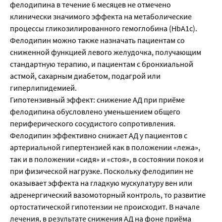
фелодипина в течение 6 месяцев не отмечено
клинически значимого эффекта на метаболические
процессы гликозилированного гемоглобина (НbА1с).
Фелодипин можно также назначать пациентам со
сниженной функцией левого желудочка, получающим
стандартную терапию, и пациентам с бронхиальной
астмой, сахарным диабетом, подагрой или
гиперлипидемией.
Гипотензивный эффект: снижение АД при приёме
фелодипина обусловлено уменьшением общего
периферического сосудистого сопротивления.
Фелодипин эффективно снижает АД у пациентов с
артериальной гипертензией как в положении «лежа»,
так и в положении «сидя» и «стоя», в состоянии покоя и
при физической нагрузке. Поскольку фелодипин не
оказывает эффекта на гладкую мускулатуру вен или
адренергический вазомоторный контроль, то развитие
ортостатической гипотензии не происходит. В начале
лечения, в результате снижения AД на фоне приёма