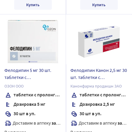
Купить
Купить
Фелодипин 5 мг 30 шт.
Фелодипин Канон 2,5 мг 30
таблетки с
шт. таблетки с
пролонгированным
пролонгированным
ОЗОН ООО
Канонфарма продакшн ЗАО
высвобождением,
высвобождением,
таблетки с пролонгированным высвобождением, покрытые пленочной оболочкой
таблетки с пролонгированным высвобождением, покрытые пленочной оболочкой
покрытые пленочной
покрытые пленочной
Дозировка 5 мг
Дозировка 2,5 мг
оболочкой
оболочкой
30 шт в уп.
30 шт в уп.
Доставим в аптеку
завтра
Доставим в аптеку
завтра
В наличии
В наличии