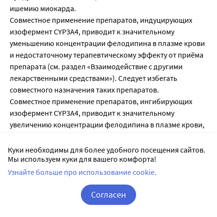
ишемию миокарда.
Совместное применение препаратов, индуцирующих
изофермент СYР3А4, приводит к значительному
уменьшению концентрации фелодипина в плазме крови
и недостаточному терапевтическому эффекту от приёма
препарата (см. раздел «Взаимодействие с другими
лекарственными средствами»). Следует избегать
совместного назначения таких препаратов.
Совместное применение препаратов, ингибирующих
изофермент СYР3А4, приводит к значительному
увеличению концентрации фелодипина в плазме крови,
в связи с чем, следует избегать таких комбинаций.
Следует избегать приёма препарата с грейпфрутовым
Куки необходимы для более удобного посещения сайтов.
Мы используем куки для вашего комфорта!
соком из-за значительного увеличения концентрации
фелодипина в плазме крови. Необходимо тщательно
Узнайте больше про использование cookie.
соблюдать гигиену полости рта (см. раздел «Побочное
Согласен
действие»).
•Влияние на способность к вождению автотранспорта и
Корзина
Вход / Регистрация