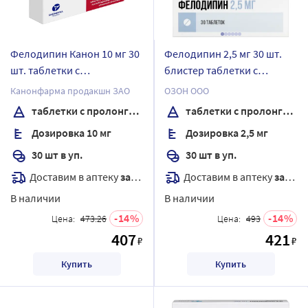
Фелодипин Канон 10 мг 30
Фелодипин 2,5 мг 30 шт.
шт. таблетки с
блистер таблетки с
пролонгированным
пролонгированным
Канонфарма продакшн ЗАО
ОЗОН ООО
высвобождением,
высвобождением,
таблетки с пролонгированным высвобождением, покрытые пленочной оболочкой
таблетки с пролонгированным высвобождением, покрытые пленочной оболочкой
покрытые пленочной
покрытые пленочной
Дозировка 10 мг
Дозировка 2,5 мг
оболочкой
оболочкой
30 шт в уп.
30 шт в уп.
Доставим в аптеку
завтра
Доставим в аптеку
завтра
В наличии
В наличии
14
14
Цена:
473.26
Цена:
493
407
421
₽
₽
Купить
Купить