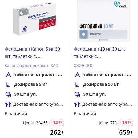
Фелодипин Канон 5 мг 30
Фелодипин 10 мг 30 шт.
шт. таблетки с
таблетки с
пролонгированным
пролонгированным
Канонфарма продакшн ЗАО
ОЗОН ООО
высвобождением,
высвобождением,
таблетки с пролонгированным высвобождением, покрытые пленочной оболочкой
таблетки с пролонгированным высвобождением, покрытые пленочной оболочкой
покрытые пленочной
покрытые пленочной
Дозировка 5 мг
Дозировка 10 мг
оболочкой
оболочкой
30 шт в уп.
30 шт в уп.
Доставим в аптеку
завтра
Доставим в аптеку
завтра
В наличии
В наличии
14
15
Цена:
304.65
Цена:
779
262
659
₽
₽