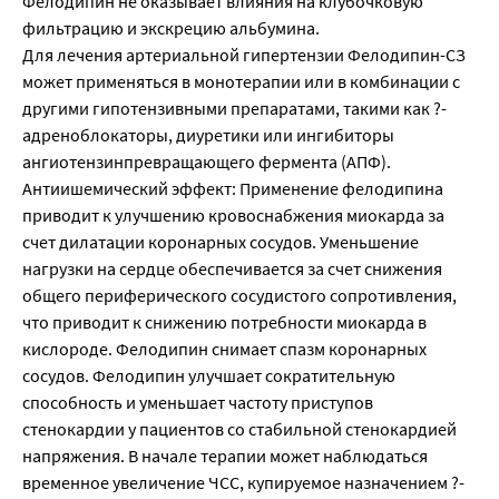
Фелодипин не оказывает влияния на клубочковую
фильтрацию и экскрецию альбумина.
Для лечения артериальной гипертензии Фелодипин-СЗ
может применяться в монотерапии или в комбинации с
другими гипотензивными препаратами, такими как ?-
адреноблокаторы, диуретики или ингибиторы
ангиотензинпревращающего фермента (АПФ).
Антиишемический эффект: Применение фелодипина
приводит к улучшению кровоснабжения миокарда за
счет дилатации коронарных сосудов. Уменьшение
нагрузки на сердце обеспечивается за счет снижения
общего периферического сосудистого сопротивления,
что приводит к снижению потребности миокарда в
кислороде. Фелодипин снимает спазм коронарных
сосудов. Фелодипин улучшает сократительную
способность и уменьшает частоту приступов
стенокардии у пациентов со стабильной стенокардией
напряжения. В начале терапии может наблюдаться
временное увеличение ЧСС, купируемое назначением ?-