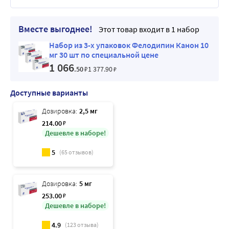
Вместе выгоднее!
Этот товар входит в 1 набор
Набор из 3-х упаковок Фелодипин Канон 10
мг 30 шт по специальной цене
1 066
.50
₽
1 377
.90
₽
Доступные варианты
Дозировка:
2,5 мг
214
.00
₽
Дешевле в наборе!
5
(
65
отзывов)
Дозировка:
5 мг
253
.00
₽
Дешевле в наборе!
4.9
(
123
отзыва)