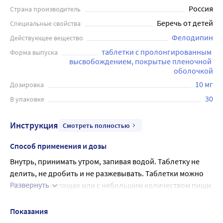
Россия
Страна производитель
Беречь от детей
Специальные свойства
Фелодипин
Действующее вещество
таблетки с пролонгированным 
Форма выпуска
высвобождением, покрытые пленочной 
оболочкой
10 мг
Дозировка
30
В упаковке
Инструкция
Смотреть полностью
Способ применения и дозы
Внутрь, принимать утром, запивая водой. Таблетку не 
делить, не дробить и не разжевывать. Таблетки можно 
Развернуть
применять натощак или с небольшим количеством пищи 
с низким содержанием жиров и углеводов.
Артериальная гипертензия
Показания
Доза должна подбираться индивидуально. Начальная 