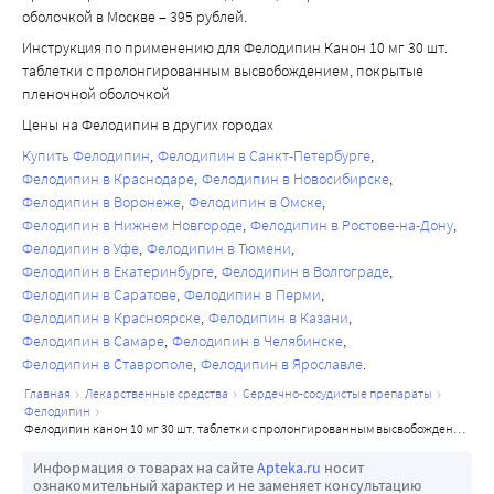
увеличение ЧСС, купируемое назначением бета-
оболочкой в Москве – 395 рублей.
адреноблокаторов.
Инструкция по применению для Фелодипин Канон 10 мг 30 шт.
Эффект наступает через 2 ч и длится в течение 24 ч. Для 
таблетки с пролонгированным высвобождением, покрытые
лечения стабильной стенокардии фелодипин может 
пленочной оболочкой
применяться в комбинации с бета-адреноблокаторами 
Цены на Фелодипин в других городах
или в виде монотерапии.
Купить Фелодипин
Фелодипин в Санкт-Петербурге
Фелодипин в Краснодаре
Фелодипин в Новосибирске
Фелодипин в Воронеже
Фелодипин в Омске
Фелодипин в Нижнем Новгороде
Фелодипин в Ростове-на-Дону
Фелодипин в Уфе
Фелодипин в Тюмени
Фелодипин в Екатеринбурге
Фелодипин в Волгограде
Фелодипин в Саратове
Фелодипин в Перми
Фелодипин в Красноярске
Фелодипин в Казани
Фелодипин в Самаре
Фелодипин в Челябинске
Фелодипин в Ставрополе
Фелодипин в Ярославле
главная
лекарственные средства
сердечно-сосудистые препараты
фелодипин
фелодипин канон 10 мг 30 шт. таблетки с пролонгированным высвобождением, покрытые пленочной оболочкой
Информация о товарах на сайте
Apteka.ru
носит
ознакомительный характер и не заменяет консультацию