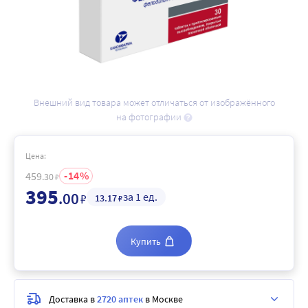
Внешний вид товара может отличаться от изображённого
на фотографии
Цена:
14
459
.30
₽
395
.00
за 1 ед.
₽
13
.17
₽
Купить
Доставка в
2720 аптек
в Москве