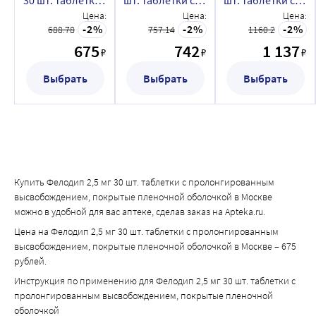
30 шт. таблетки
шт. таблетки с
шт. таблетки с
с
пролонгированным
пролонгированн
Цена:
Цена:
Цена:
пролонгированным
высвобождением,
высвобождением,
2
2
2
688.78
757.14
1160.2
высвобождением,
покрытые
покрытые
675
742
1 137
₽
₽
₽
покрытые
пленочной
пленочной
пленочной
оболочкой
оболочкой
Выбрать
Выбрать
Выбрать
оболочкой
Купить Фелодип 2,5 мг 30 шт. таблетки с пролонгированным
высвобождением, покрытые пленочной оболочкой в Москве
можно в удобной для вас аптеке, сделав заказ на Apteka.ru.
Цена на Фелодип 2,5 мг 30 шт. таблетки с пролонгированным
высвобождением, покрытые пленочной оболочкой в Москве – 675
рублей.
Инструкция по применению для Фелодип 2,5 мг 30 шт. таблетки с
пролонгированным высвобождением, покрытые пленочной
оболочкой