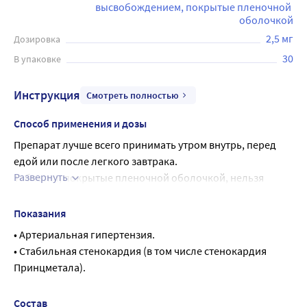
высвобождением, покрытые пленочной 
оболочкой
2,5 мг
Дозировка
30
В упаковке
Инструкция
Смотреть полностью
Способ применения и дозы
Препарат лучше всего принимать утром внутрь, перед 
едой или после легкого завтрака.
Развернуть
Таблетки, покрытые пленочной оболочкой, нельзя 
раскусывать, делить или размельчать.
Артериальная гипертензия
Показания
Взрослые (в том числе пожилые пациенты): Доза всегда 
• Артериальная гипертензия.
определяется индивидуально.
• Стабильная стенокардия (в том числе стенокардия 
Терапия начинается с дозы 5 мг 1 раз в день. В случае 
Принцметала).
необходимости дозу можно увеличить; обычно 
поддерживающая доза составляет 5-10 мг 1 раз в день. 
Состав