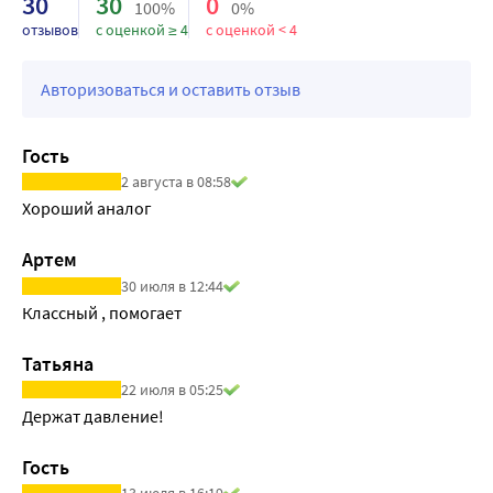
30
30
0
100%
0%
выводится менее 0,5% принятой дозы. Фелодипин 
отзывов
с оценкой ≥ 4
с оценкой < 4
проникает через гематоэнцефалический барьер в 
плаценту и выделяется с грудным молоком.
Авторизоваться и оставить отзыв
Гость
2 августа в 08:58
Хороший аналог
Артем
30 июля в 12:44
Классный , помогает
Татьяна
22 июля в 05:25
Держат давление!
Гость
13 июля в 16:19