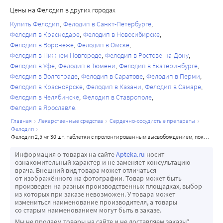
Цены на Фелодип в других городах
Купить Фелодип
Фелодип в Санкт-Петербурге
Фелодип в Краснодаре
Фелодип в Новосибирске
Фелодип в Воронеже
Фелодип в Омске
Фелодип в Нижнем Новгороде
Фелодип в Ростове-на-Дону
Фелодип в Уфе
Фелодип в Тюмени
Фелодип в Екатеринбурге
Фелодип в Волгограде
Фелодип в Саратове
Фелодип в Перми
Фелодип в Красноярске
Фелодип в Казани
Фелодип в Самаре
Фелодип в Челябинске
Фелодип в Ставрополе
Фелодип в Ярославле
главная
лекарственные средства
сердечно-сосудистые препараты
фелодип
фелодип 2,5 мг 30 шт. таблетки с пролонгированным высвобождением, покрытые пленочной оболочкой
Информация о товарах на сайте
Apteka.ru
носит
ознакомительный характер и не заменяет консультацию
врача. Внешний вид товара может отличаться
от изображённого на фотографии. Товар может быть
произведен на разных производственных площадках, выбор
из которых при заказе невозможен. У товара может
измениться наименование производителя, а товары
со старым наименованием могут быть в заказе.
Мы не продаем товары на сайте и не доставляем заказы*