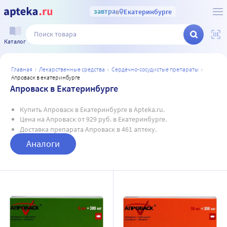
завтра
в
Екатеринбурге
Каталог
главная
лекарственные средства
сердечно-сосудистые препараты
апроваск в екатеринбурге
Апроваск в Екатеринбурге
Купить Апроваск в Екатеринбурге в Apteka.ru.
Цена на Апроваск от 929 руб. в Екатеринбурге.
Доставка препарата Апроваск в 461 аптеку.
Аналоги