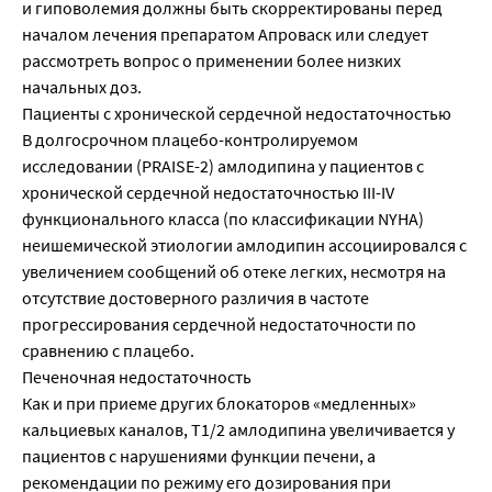
и гиповолемия должны быть скорректированы перед
началом лечения препаратом Апроваск или следует
рассмотреть вопрос о применении более низких
начальных доз.
Пациенты с хронической сердечной недостаточностью
В долгосрочном плацебо-контролируемом
исследовании (PRAISE-2) амлодипина у пациентов с
хронической сердечной недостаточностью III-IV
функционального класса (по классификации NYHA)
неишемической этиологии амлодипин ассоциировался с
увеличением сообщений об отеке легких, несмотря на
отсутствие достоверного различия в частоте
прогрессирования сердечной недостаточности по
сравнению с плацебо.
Печеночная недостаточность
Как и при приеме других блокаторов «медленных»
кальциевых каналов, T1/2 амлодипина увеличивается у
пациентов с нарушениями функции печени, а
рекомендации по режиму его дозирования при