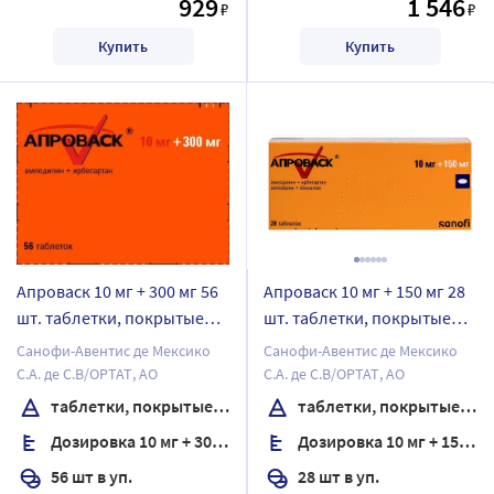
929
1 546
₽
₽
Купить
Купить
Апроваск 10 мг + 300 мг 56
Апроваск 10 мг + 150 мг 28
шт. таблетки, покрытые
шт. таблетки, покрытые
пленочной оболочкой
пленочной оболочкой
Санофи-Авентис де Мексико
Санофи-Авентис де Мексико
С.А. де С.В/ОРТАТ, АО
С.А. де С.В/ОРТАТ, АО
таблетки, покрытые пленочной оболочкой
таблетки, покрытые пленочной оболочкой
Дозировка 10 мг + 300 мг
Дозировка 10 мг + 150 мг
56 шт в уп.
28 шт в уп.