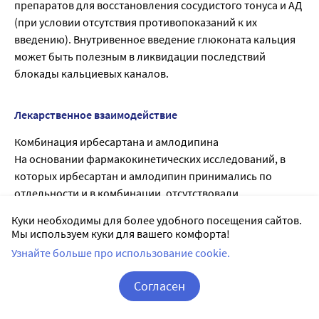
препаратов для восстановления сосудистого тонуса и АД
(при условии отсутствия противопоказаний к их
введению). Внутривенное введение глюконата кальция
может быть полезным в ликвидации последствий
блокады кальциевых каналов.
Лекарственное взаимодействие
Комбинация ирбесартана и амлодипина
На основании фармакокинетических исследований, в
которых ирбесартан и амлодипин принимались по
отдельности и в комбинации, отсутствовали
фармакокинетические взаимодействия между
Куки необходимы для более удобного посещения сайтов.
ирбесартаном и амлодипином.
Мы используем куки для вашего комфорта!
Не проводилось исследований по лекарственным
Узнайте больше про использование cookie.
взаимодействиям препарата Апроваск с другими
лекарственными средствами.
Согласен
Ирбесартан
Корзина
Вход / Регистрация
На основании данных исследований in vitro не должно