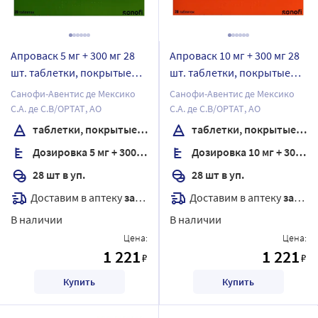
Апроваск 5 мг + 300 мг 28
Апроваск 10 мг + 300 мг 28
шт. таблетки, покрытые
шт. таблетки, покрытые
пленочной оболочкой
пленочной оболочкой
Санофи-Авентис де Мексико
Санофи-Авентис де Мексико
С.А. де С.В/ОРТАТ, АО
С.А. де С.В/ОРТАТ, АО
таблетки, покрытые пленочной оболочкой
таблетки, покрытые пленочной оболочкой
Дозировка 5 мг + 300 мг
Дозировка 10 мг + 300 мг
28 шт в уп.
28 шт в уп.
Доставим в аптеку
завтра
Доставим в аптеку
завтра
В наличии
В наличии
Цена:
Цена:
1 221
1 221
₽
₽
Купить
Купить