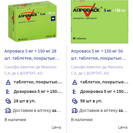
Апроваск 5 мг + 150 мг 28
Апроваск 5 мг + 150 мг 56
шт. таблетки, покрытые
шт. таблетки, покрытые
пленочной оболочкой
пленочной оболочкой
Санофи-Авентис де Мексико
Санофи-Авентис де Мексико
С.А. де С.В/ОРТАТ, АО
С.А. де С.В/ОРТАТ, АО
таблетки, покрытые пленочной оболочкой
таблетки, покрытые пленочной оболочкой
Дозировка 5 мг + 150 мг
Дозировка 5 мг + 150 мг
28 шт в уп.
56 шт в уп.
Доставим в аптеку
завтра
Доставим в аптеку
завтра
В наличии
В наличии
Цена:
Цена: