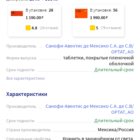
В упаковке:
28
В упаковке:
56
1 190
.00
₽
1 990
.00
₽
4.8
5
(
24
отзыва)
(
78
отзывов)
Санофи-Авентис де Мексико С.А. де С.В/
Производитель
ОРТАТ, АО
таблетки, покрытые пленочной
Форма выпуска
оболочкой
Длительный срок
Срок годности
Все характеристики
Характеристики
Санофи-Авентис де Мексико С.А. де С.В/
Производитель
ОРТАТ, АО
Длительный срок
Срок годности
Мексика/Россия
Страна производитель
Хранить в защищённом от света 
Специальные свойства