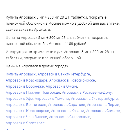
Препарат Апроваск® с пищей, напитками и алкоголем
• боль в мышцах (миалгия);
Рекомендуется не употреблять в пищу грейпфрутовый 
• боль в суставах (артралгия);
Купить Апроваск 5 мг + 300 мг 28 шт. таблетки, покрытые
сок и грейпфруты при приеме препарата Апроваск®. Это 
• тугоподвижность суставов;
пленочной оболочкой в Москве можно в удобной для вас аптеке,
связано с тем, что грейпфрут и грейпфрутовый сок могут 
• мышечные судроги;
сделав заказ на Apteka.ru.
повысить содержание амлодипина (одного из 
• боль в спине;
Цена на Апроваск 5 мг + 300 мг 28 шт. таблетки, покрытые
демоствующих веществ препарата Апроваск®) в крови и 
• нарушение мочеиспускания, учащенное 
пленочной оболочкой в Москве – 1189 рублей.
привести к выраженному снижению артериального 
мочеиспускание, в том числе в ночное время (никтурия);
Инструкция по применению для Апроваск 5 мг + 300 мг 28 шт.
давления.
• повышенное содержание креатинина в крови;
таблетки, покрытые пленочной оболочкой
Следует избегать приема алкоголя при лечении 
• снижение полового влечения (эректильная 
Цены на Апроваск в других городах
препаратом Апроваск® из-за риска развития 
дисфункция);
Купить Апроваск
Апроваск в Санкт-Петербурге
ортостатической гипотензии (снижении артериального 
• увеличение молочной железы у мужчин (гинекомастия);
Апроваск в Краснодаре
Апроваск в Новосибирске
давления при вставании из положения сидя или лежа).
• отеки лица;
Апроваск в Воронеже
Апроваск в Омске
• боль (в том числе в грудной клетке);
Апроваск в Нижнем Новгороде
Апроваск в Ростове-на-Дону
• ощущение недомогания;
Апроваск в Уфе
Апроваск в Тюмени
Апроваск в Екатеринбурге
• увеличение или снижение веса;
Апроваск в Волгограде
Апроваск в Саратове
Апроваск в Перми
• падения.
Апроваск в Красноярске
Апроваск в Казани
Апроваск в Самаре
Апроваск в Челябинске
Апроваск в Ставрополе
Редко (могут возникать не более чем у 1 человека из 
Апроваск в Ярославле
1000):