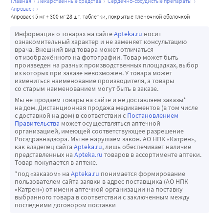
• спутанность сознания.
главная
лекарственные средства
сердечно-сосудистые препараты
апроваск
Очень редко (могут возникать не более чем у 1 человека 
апроваск 5 мг + 300 мг 28 шт. таблетки, покрытые пленочной оболочкой
из 10 000):
Информация о товарах на сайте
Apteka.ru
носит
• снижение количества тромбоцитов (тромбоцитопения);
ознакомительный характер и не заменяет консультацию
• снижение количества лейкоцитов (лейкоцитопения);
врача. Внешний вид товара может отличаться
от изображённого на фотографии. Товар может быть
• аллергические реакции;
произведен на разных производственных площадках, выбор
• повышение содержания сахара в крови 
из которых при заказе невозможен. У товара может
измениться наименование производителя, а товары
(гипергликемия);
со старым наименованием могут быть в заказе.
• заболевание нервов, которое может вызывать 
Мы не продаем товары на сайте и не доставляем заказы*
слабость, покалывание или онемение конечностей 
на дом. Дистанционная продажа медикаментов (в том числе
с доставкой на дом) в соответствии с
Постановлением
(периферическая нейропатия);
Правительства
может осуществляться аптечной
• инфаркт миокарда;
организацией, имеющей соответствующее разрешение
Росздравнадзора. Мы не нарушаем закон. АО НПК «Катрен»,
• высокое артериальное давление (гипертензия);
как владелец сайта
Apteka.ru
, лишь обеспечивает наличие
• воспаление кровеносных сосудов, часто с кожной 
представленных на
Apteka.ru
товаров в ассортименте аптеки.
Товар покупается в аптеке.
сыпью (васкулит);
*под «заказом» на
Apteka.ru
понимается формирование
• воспаление поджелудочной железы (панкреатит);
пользователем сайта заявки в адрес поставщика (АО НПК
• воспаление желудка (гастрит);
«Катрен») от имени аптечной организации на поставку
выбранного товара в соответствии с заключенным между
• разрастание десневой ткани (гипертрофия десен);
последними договором поставки
• воспаление печени (гепатит), желтуха;