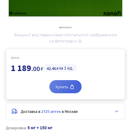
Внешний вид товара может отличаться от изображённого
на фотографии
Цена:
1 189
.00
за 1 ед.
₽
42
.46
₽
Купить
Доставка в
2725 аптек
в Москве
5 мг + 150 мг
Дозировка: