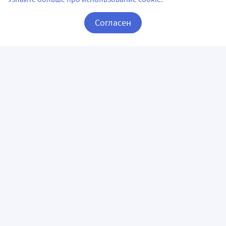
Согласен
Корзина
Вход / Регистрация
ПРИЛОЖЕНИЯ
СЛЕДИТЕ ЗА НАМИ
ГОРЯЧАЯ ЛИНИЯ
О КОМПАНИИ