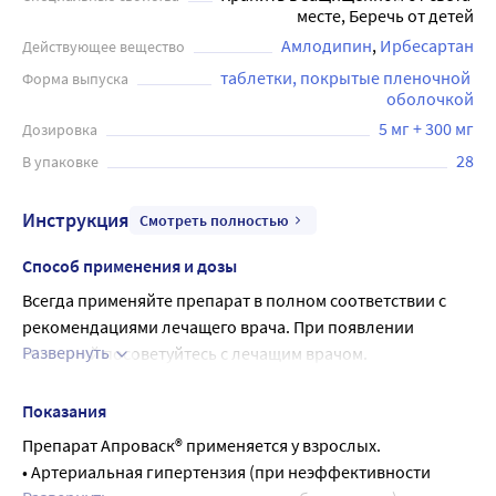
месте, Беречь от детей
Амлодипин
Ирбесартан
Действующее вещество
таблетки, покрытые пленочной 
Форма выпуска
оболочкой
5 мг + 300 мг
Дозировка
28
В упаковке
Инструкция
Смотреть полностью
Способ применения и дозы
Всегда применяйте препарат в полном соответствии с 
рекомендациями лечащего врача. При появлении 
Развернуть
сомнений посоветуйтесь с лечащим врачом.
Рекомендуемая доза
Рекомендуемая доза – 1 таблетка в сутки.
Показания
Максимальная суточная доза препарата: 1 таблетка по 10 
Препарат Апроваск® применяется у взрослых.
мг + 150 мг или 1 таблетка по 10 мг + 300 мг, в связи с тем, 
• Артериальная гипертензия (при неэффективности 
что максимальная суточная доза амлодипина составляет 