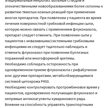
эпидермальный некролиз. Больные СПИДом и
злокачественными новообразованиями более склонны к
развитию тяжелых кожных реакций при применении
многих препаратов. При появлении у пациента во время
лечения поверхностной грибковой инфекции сыпи,
которую можно связать с применением флуконазола,
препарат следует отменить. При появлении сыпи у
пациентов с инвазивными/системными грибковыми
инфекциями их следует тщательно наблюдать и
отменить флуконазол при появлении буллезных
поражений или многоформной эритемы.
Необходимо соблюдать осторожность при
одновременном приеме флуконазола с рифабутином
или: другими препаратами, метаболйзирующимися
системой цитохрома Р450.
Необходимо контролировать протромбиновое время у
пациентов, одновременно получающих флуконазол и
непрямые антикоагулянты кумаринового ряда.
Влияние на способность управлять транспортными