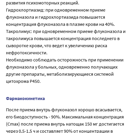
развития психомоторных реакций.
Гидрохлортиазид: при одновременном приеме
флуконазола и гидрохлортиазида повышается
концентрация флуконазола в плазме крови на 40%.
Такролимус: при одновременном приеме флуконазола и
такролимуса повышается концентрация последнего в
сыворотке крови, что ведет к увеличению риска
нефротоксичности.
Необходимо соблюдать осторожность при применении
флуконазола у больных, одновременно получающих
другие препараты, метаболизирующиеся системой
цитохрома Р450.
Фармакокинетика
После приема внутрь флуконазол хорошо всасывается,
его биодоступность - 90%. Максимальная концентрация
(Cmax) после приема внутрь натощак 150 мг достигается
через 0,5-1,5 ч и составляет 90% от концентрации в