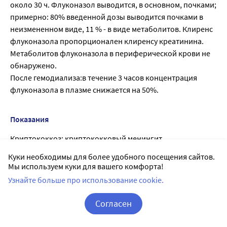
около 30 ч. Флуконазол выводится, в основном, почками;
примерно: 80% введенной дозы выводится почками в
неизмененном виде, 11 % - в виде метаболитов. Клиренс
флуконазола пропорционален клиренсу креатинина.
Метаболитов флуконазола в периферической крови не
обнаружено.
После гемодиализа:в течение 3 часов концентрация
флуконазола в плазме снижается на 50%.
Показания
Криптококкоз: криптококковый менингит,
криптококковые инфекции легкий и кожи;
Куки необходимы для более удобного посещения сайтов.
криптококковый сепсис; профилактика рецидивов
Мы используем куки для вашего комфорта!
крипгококкоза у больных СПИДом, при трансплантации
Узнайте больше про использование cookie.
органов или других случаях иммунодефицита.:
Генерализованный кандидоз: кандидемия,
Согласен
диссеминированный кандидоз и другие
Корзина
Вход / Регистрация
формы инвазивных кандидозных инфекций (инфекции