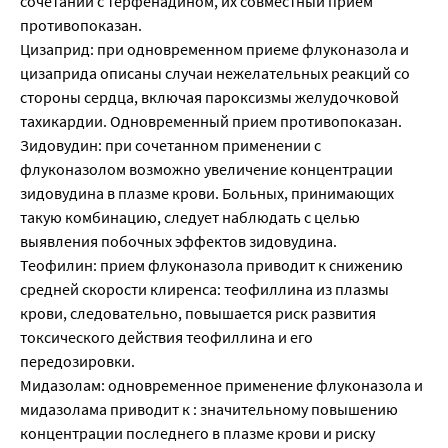
сочетании с терфенадином, их совместный прием
противопоказан.
Цизаприд: при одновременном приеме флуконазола и
цизаприда описаны случаи нежелательных реакций со
стороны сердца, включая пароксизмы желудочковой
тахикардии. Одновременный прием противопоказан.
Зидовудин: при сочетанном применении с
флуконазолом возможно увеличение концентрации
зидовудина в плазме крови. Больных, принимающих
такую комбинацию, следует наблюдать с целью
выявления побочных эффектов зидовудина.
Теофилин: прием флуконазола приводит к снижению
средней скорости клиренса: теофиллина из плазмы
крови, следовательно, повышается риск развития
токсического действия теофиллина и его
передозировки.
Мидазолам: одновременное применение флуконазола и
мидазолама приводит к : значительному повышению
концентрации последнего в плазме крови и риску