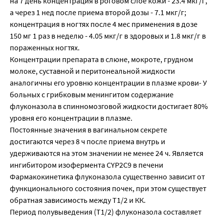
на 7 день концентрация в роговом слое кожи - 23.4 мкг/г,
а через 1 нед после приема второй дозы - 7.1 мкг/г;
концентрация в ногтях после 4 мес применения в дозе
150 мг 1 раз в неделю - 4.05 мкг/г в здоровых и 1.8 мкг/г в
пораженных ногтях.
Концентрации препарата в слюне, мокроте, грудном
молоке, суставной и перитонеальной жидкости
аналогичны его уровню концентрации в плазме крови- У
больных с грибковым менингитом содержание
флуконазола в спинномозговой жидкости достигает 80%
уровня его концентрации в плазме.
Постоянные значения в вагинальном секрете
достигаются через 8 ч после приема внутрь и
удерживаются на этом значении не менее 24 ч. Является
ингибитором изофермента CYP2C9 в печени
Фармакокинетика флуконазола существенно зависит от
функционального состояния почек, при этом существует
обратная зависимость между Т1/2 и КК.
Период полувыведения (Т1/2) флуконазола составляет