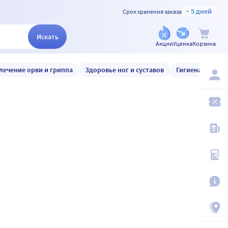
~ 5 дней
Срок хранения заказа
Искать
Акции
Уценка
Корзина
лечение орви и гриппа
Здоровье ног и суставов
Гигиена и уход