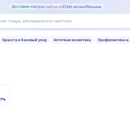
Доставим
завтра
в любую из
393 аптек
в
Казани
Красота и базовый уход
Аптечная косметика
Профилактика и 
сть