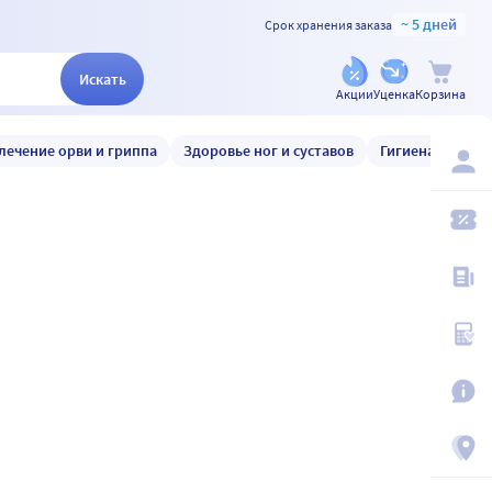
~ 5 дней
Срок хранения заказа
Искать
Акции
Уценка
Корзина
лечение орви и гриппа
Здоровье ног и суставов
Гигиена и уход