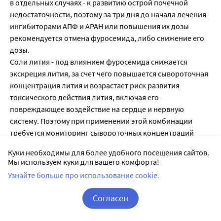
в отдельных случаях - к развитию острой почечной
недостаточности, поэтому за три дня до начала лечения
ингибиторами АПФ и АРАН или повышения их дозы
рекомендуется отмена фуросемида, либо снижение его
дозы.
Соли лития - под влиянием фуросемида снижается
экскреция лития, за счет чего повышается сывороточная
концентрация лития и возрастает риск развития
токсического действия лития, включая его
повреждающее воздействие на сердце и нервную
систему. Поэтому при применении этой комбинации
требуется мониторинг сывороточных концентраций
лития.
Куки необходимы для более удобного посещения сайтов.
Рисперидон - необходимо соблюдать осторожность,
Мы используем куки для вашего комфорта!
тщательно взвешивая соотношение риска и пользы, при
Узнайте больше про использование cookie.
сочетании приема рисперидона с фуросемидом или
другими сильными диуретиками (наблюдалось
Согласен
увеличение смертности у пожилых пациентов с
Корзина
Вход / Регистрация
деменцией, получавших одновременно рисперидон и