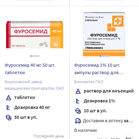
Фуросемид 40 мг 50 шт.
Фуросемид 1% 10 шт.
таблетки
ампулы раствор для
инъекций 2 мл
Борисовский завод
Биосинтез ПАО
медицинских препаратов, ОАО
раствор для инъекций
таблетки
Дозировка 1%
Дозировка 40 мг
10 шт в уп.
50 шт в уп.
Доставим в аптеку
завтра
В наличии
Последняя цена:
2