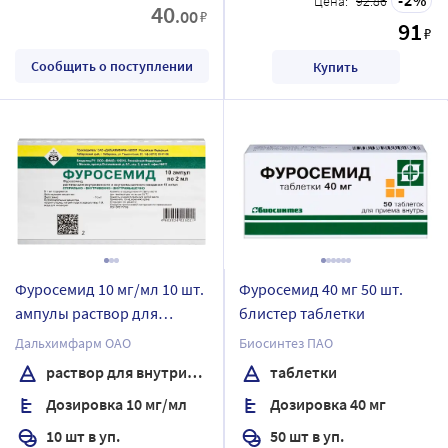
Цена:
92.86
40
.00
₽
91
₽
Сообщить о поступлении
Купить
Фуросемид 10 мг/мл 10 шт.
Фуросемид 40 мг 50 шт.
ампулы раствор для
блистер таблетки
внутривенного и
Дальхимфарм ОАО
Биосинтез ПАО
внутримышечного
раствор для внутривенного и внутримышечного введения
таблетки
введения 2 мл
Дозировка 10 мг/мл
Дозировка 40 мг
10 шт в уп.
50 шт в уп.