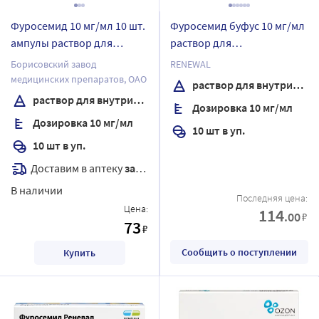
Фуросемид 10 мг/мл 10 шт.
Фуросемид буфус 10 мг/мл
ампулы раствор для
раствор для
внутривенного и
внутривенного и
Борисовский завод
RENEWAL
внутримышечного
внутримышечного
медицинских препаратов, ОАО
раствор для внутривенного и внутримышечного введения
введения 2 мл
введения 2 мл ампулы 10
раствор для внутривенного и внутримышечного введения
Дозировка 10 мг/мл
шт.
Дозировка 10 мг/мл
10 шт в уп.
10 шт в уп.
Доставим в аптеку
завтра
В наличии
Последняя цена:
Цена:
114
.00
₽
73
₽
Сообщить о поступлении
Купить