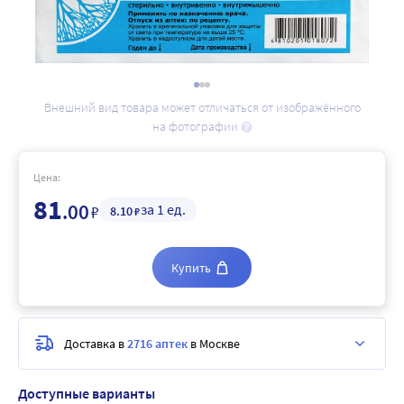
Внешний вид товара может отличаться от изображённого
на фотографии
Цена:
81
.00
за 1 ед.
₽
8
.10
₽
Купить
Доставка в
2716 аптек
в Москве
Доступные варианты