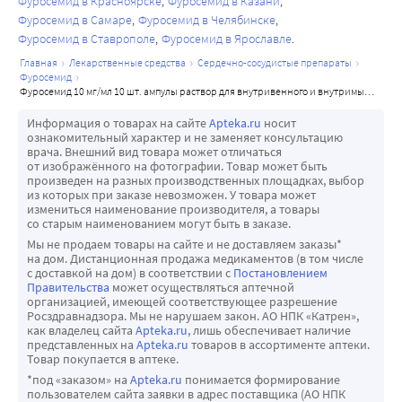
Фуросемид в Красноярске
Фуросемид в Казани
почками этих лекарственных средств. Все это 
изменение картины крови, тяжелые анафилактические 
Фуросемид в Самаре
Фуросемид в Челябинске
увеличивает риск развития побочных эффектов как 
или анафилактоидные реакции, тяжелые кожные 
Фуросемид в Ставрополе
Фуросемид в Ярославле
фуросемида, так и принимаемых одновременно 
аллергические реакции) при определенных условиях 
главная
лекарственные средства
сердечно-сосудистые препараты
фуросемид
вышеуказанных препаратов. Гипогликемические 
могут угрожать жизни пациента, то при появлении 
фуросемид 10 мг/мл 10 шт. ампулы раствор для внутривенного и внутримышечного введения 2 мл
средства, прессорные амины (эпинефрин, 
любых побочных эффектов необходимо немедленно 
норэпинефрин) - ослабление эффектов при сочетании с 
Информация о товарах на сайте
Apteka.ru
носит
сообщить о них врачу.
ознакомительный характер и не заменяет консультацию
фуросемидом.
врача. Внешний вид товара может отличаться
Теофиллин, диазоксид, курареподобные миорелаксанты 
от изображённого на фотографии. Товар может быть
произведен на разных производственных площадках, выбор
- усиление эффектов при сочетании с фуросемидом
из которых при заказе невозможен. У товара может
Сукральфат - уменьшение всасывания фуросемида при 
измениться наименование производителя, а товары
со старым наименованием могут быть в заказе.
его приеме внутрь (не предусмотрено для данной 
Мы не продаем товары на сайте и не доставляем заказы*
лекарственной формы) и ослабление его эффекта 
на дом. Дистанционная продажа медикаментов (в том числе
с доставкой на дом) в соответствии с
Постановлением
(фуросемид и сукральфат должны приниматься с 
Правительства
может осуществляться аптечной
интервалом не менее двух часов). Циклоспорин А - при 
организацией, имеющей соответствующее разрешение
Росздравнадзора. Мы не нарушаем закон. АО НПК «Катрен»,
сочетании с фуросемидом увеличивается риск развития 
как владелец сайта
Apteka.ru
, лишь обеспечивает наличие
подагрического артрита вследствие гиперурикемии, 
представленных на
Apteka.ru
товаров в ассортименте аптеки.
Товар покупается в аптеке.
вызываемой фуросемидом, и нарушения циклоспорином 
*под «заказом» на
Apteka.ru
понимается формирование
экскреции уратов почками.
пользователем сайта заявки в адрес поставщика (АО НПК