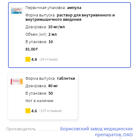
Первичная упаковка:
ампула
Форма выпуска:
раствор для внутривенного и
внутримышечного введения
Дозировка:
10 мг/мл
Объем (мл):
2 мл
В упаковке:
10
81
.00
₽
4.8
(
24
отзыва)
Форма выпуска:
таблетки
Дозировка:
40 мг
В упаковке:
50
Нет в наличии
4.6
(
137
отзывов)
Борисовский завод медицинских
Производитель
препаратов, ОАО