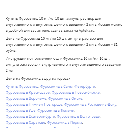
нефротоксического действия.
боль, кожная сыпь.
транспортными средствами или заниматься 
электролитных растворов. Рекомендованная начальная 
Нестероидные противовоспалительные препараты 
Редко: парестезия.
потенциально опасными видами деятельности
доза для внутривенного введения составляет 20-40 мг. 
(НПВП) - НПВП, включая ацетилсалициловую кислоту, 
Нарушение со стороны крови и лимфатической системы 
Купить Фуросемид 10 мг/мл 10 шт. ампулы раствор для
Доза зависит от реакции на фуросемид. До и во время 
могут уменьшить диуретическое действие фуросемида. У 
Часто: гемоконцентрация. Нечасто: тромбоцитопения
внутривенного и внутримышечного введения 2 мл в Москве можно
лечения препаратом Фуросемид следует 
пациентов с гиповолемией и дегидратацией (в том числе 
в удобной для вас аптеке, сделав заказ на Apteka.ru.
Редко: лейкопения, эозинофилия.
контролировать и восстанавливать потери жидкости и 
и на фоне приема фуросемида) НПВП могут вызвать 
Очень редко: агранулоцитоз, апластическая анемия или 
Цена на Фуросемид 10 мг/мл 10 шт. ампулы раствор для
электролитов
развитие острой почечной недостаточности. Фуросемид 
гемолитическая анемия. Нарушение со стороны костно-
внутривенного и внутримышечного введения 2 мл в Москве – 81
рубль.
может увеличить токсичность салицилатов.
мышечной системы и соединительной ткани Частота 
Фенитоин - уменьшение диуретического действия 
неизвестна: случаи рабдомиолиза, часто связанные с 
Инструкция по применению для Фуросемид 10 мг/мл 10 шт.
фуросемида
ампулы раствор для внутривенного и внутримышечного введения
тяжелой гипокалиемией. Врожденные, наследственные 
2 мл
Гипотензивные препараты, диуретики или другие 
и генетические нарушения
препараты, способные снижать артериальное давление - 
Цены на Фуросемид в других городах
Частота неизвестна: повышенный риск незаращения 
при сочетании с фуросемидом ожидается более 
артериального протока, когда фуросемид вводится 
Купить Фуросемид
Фуросемид в Санкт-Петербурге
выраженное снижение артериального давления.
недоношенным детям в течение первой недели жизни.
Фуросемид в Краснодаре
Фуросемид в Новосибирске
Фуросемид в Воронеже
Фуросемид в Омске
Пробенецид, метотрексат или другие препараты, 
Общие расстройства и нарушения в месте введения 
Фуросемид в Нижнем Новгороде
Фуросемид в Ростове-на-Дону
которые, как и фуросемид, секретируют-ся в почечных 
Редко: лихорадка.
Фуросемид в Уфе
Фуросемид в Тюмени
канальцах, могут уменьшить эффекты фуросемида 
Частота неизвестна: после внутримышечного введения 
Фуросемид в Екатеринбурге
Фуросемид в Волгограде
(одинаковый путь почечной секреции), с другой стороны 
возможна местная реакция в виде боли.
Фуросемид в Саратове
Фуросемид в Перми
фуросемид может приводить к снижению выведения 
Так как некоторые побочные реакции (такие как 