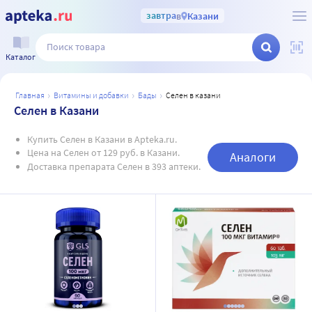
завтра
в
Казани
Каталог
главная
витамины и добавки
бады
селен в казани
Селен в Казани
Купить Селен в Казани в Apteka.ru.
Цена на Селен от 129 руб. в Казани.
Аналоги
Доставка препарата Селен в 393 аптеки.