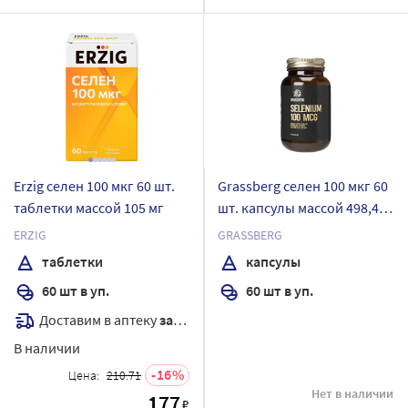
Erzig селен 100 мкг 60 шт.
Grassberg селен 100 мкг 60
таблетки массой 105 мг
шт. капсулы массой 498,4
мг
ERZIG
GRASSBERG
таблетки
капсулы
60 шт в уп.
60 шт в уп.
Доставим в аптеку
завтра
В наличии
16
Цена:
210.71
Нет в наличии
177
₽