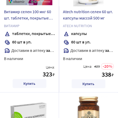
Витамир селен 100 мкг 60
Atech nutrition селен 60 шт.
шт. таблетки, покрытые
капсулы массой 500 мг
оболочкой массой 103 мг
ВИТАМИР
ATECH NUTRITION
таблетки, покрытые оболочкой
капсулы
60 шт в уп.
60 шт в уп.
Доставим в аптеку
завтра
Доставим в аптеку
завтра
В наличии
В наличии
20
Цена:
423
Цена:
323
338
₽
₽
Купить
Купить