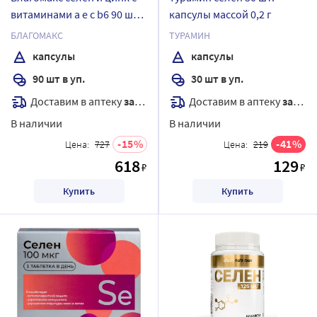
витаминами a e c b6 90 шт.
капсулы массой 0,2 г
капсулы массой 0,4 г
БЛАГОМАКС
ТУРАМИН
капсулы
капсулы
90 шт в уп.
30 шт в уп.
Доставим в аптеку
завтра
Доставим в аптеку
завтра
В наличии
В наличии
15
41
Цена:
727
Цена:
219
618
129
₽
₽
Купить
Купить