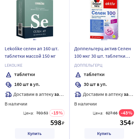
Lekolike селен ап 160 шт.
Доппельгерц актив Селен
таблетки массой 150 мг
100 мкг 30 шт. таблетки
массой 761 мг
LEKOLIKE
ДОППЕЛЬГЕРЦ
таблетки
таблетки
160 шт в уп.
30 шт в уп.
Доставим в аптеку
завтра
Доставим в аптеку
завтра
В наличии
В наличии
15
43
Цена:
703.53
Цена:
627.66
598
354
₽
₽
Купить
Купить