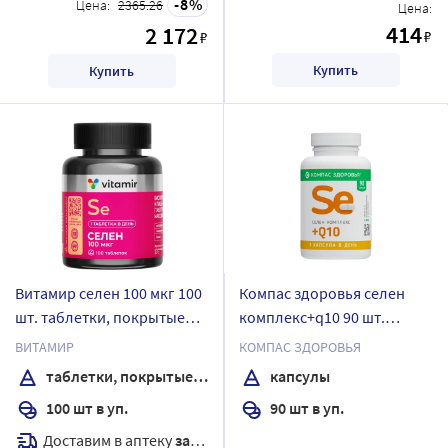
8
Цена:
2365.26
Цена:
414
2 172
₽
₽
Купить
Купить
Витамир селен 100 мкг 100
Компас здоровья селен
шт. таблетки, покрытые
комплекс+q10 90 шт.
оболочкой массой 103 мг
капсулы массой 210 мг
ВИТАМИР
КОМПАС ЗДОРОВЬЯ
таблетки, покрытые оболочкой
капсулы
100 шт в уп.
90 шт в уп.
Доставим в аптеку
завтра