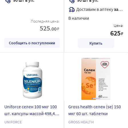
Доставим в аптеку
завтра
В наличии
Последняя цена:
Цена:
525
.00
₽
625
₽
Сообщить о поступлении
Купить
Uniforce селен 100 мкг 100
Gross health селен (se) 150
шт. капсулы массой 498,4
мкг 60 шт. таблетки
мг
UNIFORCE
GROSS HEALTH