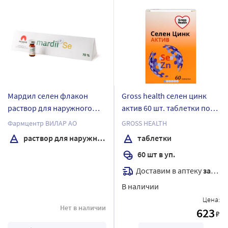
Мардил селен флакон
Gross health селен цинк
раствор для наружного
актив 60 шт. таблетки по
применения 0,5 мл +
600 мг
Фармцентр ВИЛАР АО
GROSS HEALTH
микрокапилляры 5 шт.
раствор для наружного применения
таблетки
60 шт в уп.
Доставим в аптеку
завтра
В наличии
Цена:
Нет в наличии
623
₽