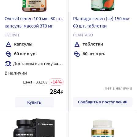
Overvit селен 100 мкг 60 шт.
Plantago селен (se) 150 мкг
капсулы массой 370 мг
60 шт. таблетки
OVERVIT
PLANTAGO
капсулы
таблетки
60 шт в уп.
60 шт в уп.
Доставим в аптеку
завтра
В наличии
14
Цена:
332.63
Нет в наличии
284
₽
Сообщить о поступлении
Купить