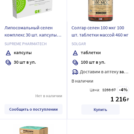
Липосомальный селен
Солгар селен 100 мкг 100
комплекс 30 шт. капсулы
шт. таблетки массой 460 мг
массой 548 мг
SUPREME PHARMATECH
SOLGAR
капсулы
таблетки
30 шт в уп.
100 шт в уп.
Доставим в аптеку
завтра
В наличии
4
Цена:
1266.67
Нет в наличии
1 216
₽
Сообщить о поступлении
Купить