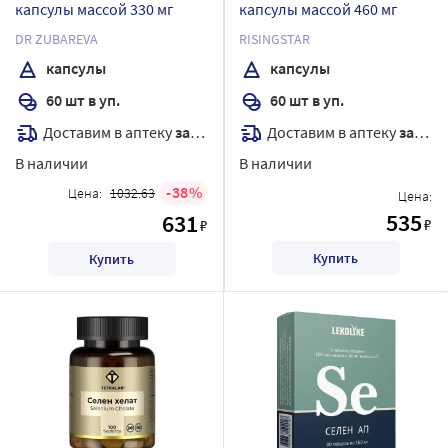
капсулы массой 330 мг
капсулы массой 460 мг
DR ZUBAREVA
RISINGSTAR
капсулы
капсулы
60 шт в уп.
60 шт в уп.
Доставим в аптеку
завтра
Доставим в аптеку
завтра
В наличии
В наличии
38
Цена:
1032.63
Цена:
535
631
₽
₽
Купить
Купить