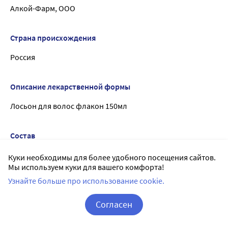
Алкой-Фарм, ООО
Страна происхождения
Россия
Описание лекарственной формы
Лосьон для волос флакон 150мл
Состав
Aqua, Hydrolyzed Lupine Protein (ANAGELINE®), Glycerin,
Куки необходимы для более удобного посещения сайтов.
PEG-40 Hydrogenated Castor Oil,
Мы используем куки для вашего комфорта!
Keratin (кератин), Caffeine (кофеин), Hydrolyzed Collagen
Узнайте больше про использование cookie.
(гидролизат коллагена), Humulus Lupulus (Hops) Cone
Extract (экстракт хмеля), Retinyl Palmitate (витамин
Согласен
A),Urtica Dioica (Nettle) Leaf Extract (экстракт крапивы),
Корзина
Вход / Регистрация
Citric Acid, Biotin (витамин H), Methylchloroisothiazolinone,