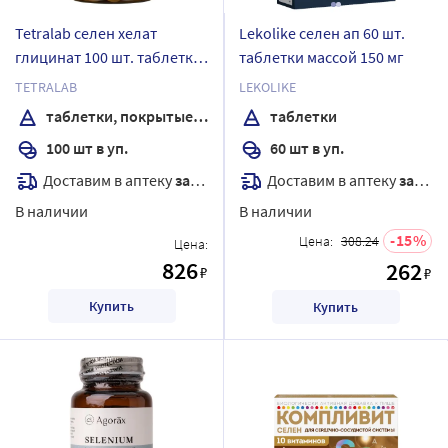
Tetralab селен хелат
Lekolike селен ап 60 шт.
глицинат 100 шт. таблетки
таблетки массой 150 мг
массой 350 мг
TETRALAB
LEKOLIKE
таблетки, покрытые оболочкой
таблетки
100 шт в уп.
60 шт в уп.
Доставим в аптеку
завтра
Доставим в аптеку
завтра
В наличии
В наличии
15
Цена:
308.24
Цена:
826
262
₽
₽
Купить
Купить