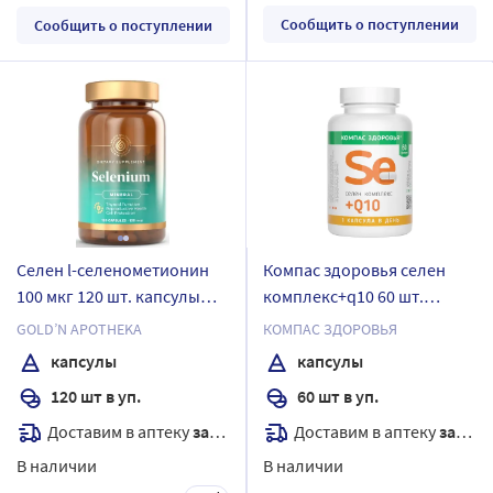
Сообщить о поступлении
Сообщить о поступлении
Селен l-селенометионин
Компас здоровья селен
100 мкг 120 шт. капсулы
комплекс+q10 60 шт.
массой 600 мг
капсулы массой 210 мг
GOLD’N APOTHEKA
КОМПАС ЗДОРОВЬЯ
капсулы
капсулы
120 шт в уп.
60 шт в уп.
Доставим в аптеку
завтра
Доставим в аптеку
завтра
В наличии
В наличии