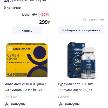
В наличии
20
Цена:
374
Нет в наличии
299
₽
Сообщить о поступлении
Купить
Благомакс селен и цинк с
Турамин селен 90 шт.
витаминами а е с b6 30 шт.
капсулы массой 0,2 г
капсулы массой 0,4 г
БЛАГОМАКС
ТУРАМИН
капсулы
капсулы