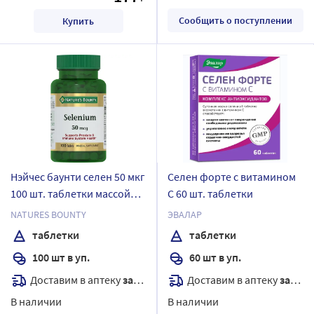
Сообщить о поступлении
Купить
Нэйчес баунти селен 50 мкг
Селен форте с витамином
100 шт. таблетки массой
С 60 шт. таблетки
330 мг
NATURES BOUNTY
ЭВАЛАР
таблетки
таблетки
100 шт в уп.
60 шт в уп.
Доставим в аптеку
завтра
Доставим в аптеку
завтра
В наличии
В наличии