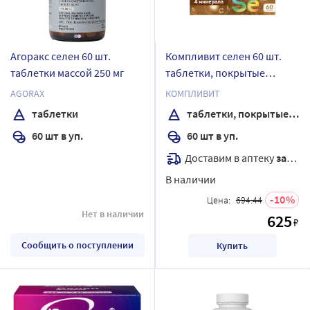
Агоракс селен 60 шт.
Компливит селен 60 шт.
таблетки массой 250 мг
таблетки, покрытые
оболочкой
AGORAX
КОМПЛИВИТ
таблетки
таблетки, покрытые оболочкой
60 шт в уп.
60 шт в уп.
Доставим в аптеку
завтра
В наличии
10
Цена:
694.44
Нет в наличии
625
₽
Сообщить о поступлении
Купить