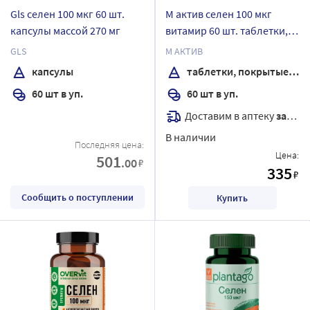
Gls селен 100 мкг 60 шт.
М актив селен 100 мкг
капсулы массой 270 мг
витамир 60 шт. таблетки,
покрытые оболочкой
GLS
М АКТИВ
массой 103 мг
капсулы
таблетки, покрытые оболочкой
60 шт в уп.
60 шт в уп.
Доставим в аптеку
завтра
В наличии
Последняя цена:
Цена:
501
.00
₽
335
₽
Сообщить о поступлении
Купить