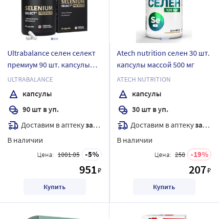
Ultrabalance селен селект
Atech nutrition селен 30 шт.
премиум 90 шт. капсулы
капсулы массой 500 мг
массой 400 мг
ULTRABALANCE
ATECH NUTRITION
капсулы
капсулы
90 шт в уп.
30 шт в уп.
Доставим в аптеку
завтра
Доставим в аптеку
завтра
В наличии
В наличии
5
19
Цена:
1001.05
Цена:
258
951
207
₽
₽
Купить
Купить