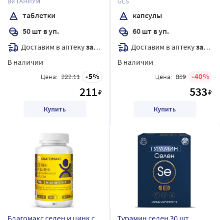
ВИТАНИУМ
GLS
таблетки
капсулы
50 шт в уп.
60 шт в уп.
Доставим в аптеку
завтра
Доставим в аптеку
завтра
В наличии
В наличии
5
40
Цена:
222.11
Цена:
889
211
533
₽
₽
Купить
Купить
Благомакс селен и цинк с
Турамин селен 30 шт.