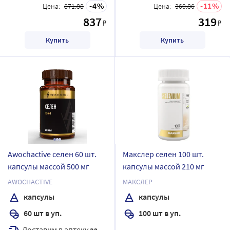
4
11
Цена:
871.88
Цена:
360.86
837
319
₽
₽
Купить
Купить
Awochactive селен 60 шт.
Макслер селен 100 шт.
капсулы массой 500 мг
капсулы массой 210 мг
AWOCHACTIVE
МАКСЛЕР
капсулы
капсулы
60 шт в уп.
100 шт в уп.
Доставим в аптеку
завтра