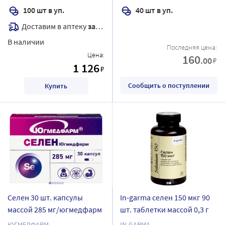
100 шт в уп.
40 шт в уп.
Доставим в аптеку
завтра
В наличии
Последняя цена:
Цена:
160
.00
₽
1 126
₽
Сообщить о поступлении
Купить
Селен 30 шт. капсулы
In-garma селен 150 мкг 90
массой 285 мг/югмедфарм
шт. таблетки массой 0,3 г
ЮГМЕДФАРМ
IN-GARMA