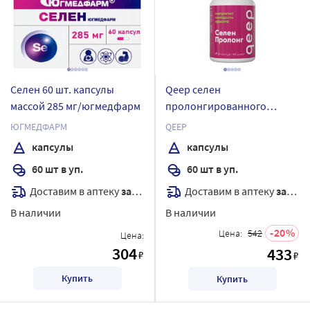
Селен 60 шт. капсулы
Qeep селен
массой 285 мг/югмедфарм
пролонгированного
действия 60 шт. капсулы
ЮГМЕДФАРМ
QEEP
массой 330 мг
капсулы
капсулы
60 шт в уп.
60 шт в уп.
Доставим в аптеку
завтра
Доставим в аптеку
завтра
В наличии
В наличии
20
Цена:
542
Цена:
304
433
₽
₽
Купить
Купить