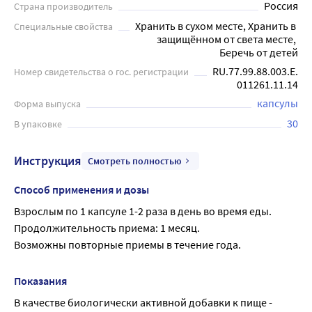
Россия
Страна производитель
профилактики сердечно-сосудистых заболеваний. Селен
Хранить в сухом месте, Хранить в 
Специальные свойства
выполняет важные функции в синтезе и метаболизме
защищённом от света месте, 
щитовидной железы, а также защищает щитовидную
Беречь от детей
железу от оксидативного стресса. За счет способности
RU.77.99.88.003.Е.
Номер свидетельства о гос. регистрации
селена нейтрализовать свободные радикалы он
011261.11.14
способствует профилактике фотостарения кожи,
капсулы
Форма выпуска
сохраняя ее молодость. Также микроэлемент
30
В упаковке
поддерживает нормальное функционирование
волосяного фолликула, поддерживая и увеличивая рост
Инструкция
Смотреть полностью
волос. Прием: взрослым по 1 капсуле 1-2 раза в день во
время еды. Продолжительность приема: 1 месяц.
Способ применения и дозы
Возможны повторные приемы в течение года. Перед
Взрослым по 1 капсуле 1-2 раза в день во время еды.
применением необходимо проконсультироваться с
Продолжительность приема: 1 месяц.
врачом.
Возможны повторные приемы в течение года.
Показания
В качестве биологически активной добавки к пище - 