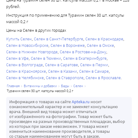
Цена на Турамин селен 30 шт. капсулы массой 0,2 г в Москве – 128
рублей.
Инструкция по применению для Турамин селен 30 шт. капсулы
массой 0,2 г
Цены на Селен в других городах
Купить Селен
Селен в Санкт-Петербурге
Селен в Краснодаре
Селен в Новосибирске
Селен в Воронеже
Селен в Омске
Селен в Нижнем Новгороде
Селен в Ростове-на-Дону
Селен в Уфе
Селен в Тюмени
Селен в Екатеринбурге
Селен в Волгограде
Селен в Саратове
Селен в Перми
Селен в Красноярске
Селен в Казани
Селен в Самаре
Селен в Челябинске
Селен в Ставрополе
Селен в Ярославле
главная
витамины и добавки
бады
селен
турамин селен 30 шт. капсулы массой 0,2 г
Информация о товарах на сайте
Apteka.ru
носит
ознакомительный характер и не заменяет консультацию
врача. Внешний вид товара может отличаться
от изображённого на фотографии. Товар может быть
произведен на разных производственных площадках, выбор
из которых при заказе невозможен. У товара может
измениться наименование производителя, а товары
со старым наименованием могут быть в заказе.