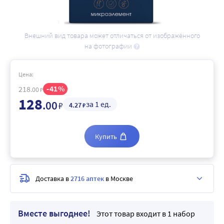
Внешний вид товара может отличаться от изображённого
на фотографии
Цена:
41
218
.00
₽
128
.00
за 1 ед.
₽
4
.27
₽
Купить
Доставка в
2716 аптек
в Москве
Вместе выгоднее!
Этот товар входит в 1 набор