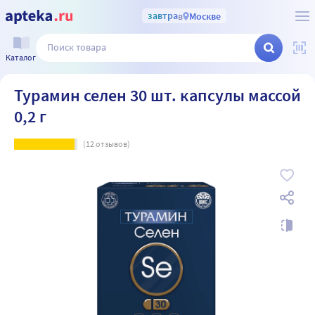
завтра
в
Москве
Каталог
Турамин селен 30 шт. капсулы массой
0,2 г
(
12
отзывов)