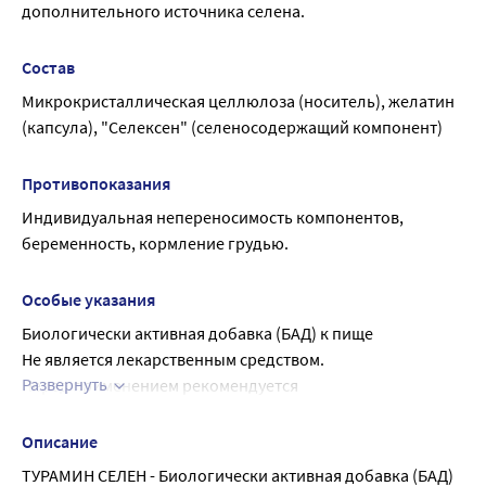
дополнительного источника селена.
Состав
Микрокристаллическая целлюлоза (носитель), желатин 
(капсула), "Селексен" (селеносодержащий компонент)
Противопоказания
Индивидуальная непереносимость компонентов, 
беременность, кормление грудью.
Особые указания
Биологически активная добавка (БАД) к пище
Не является лекарственным средством.
Развернуть
Перед применением рекомендуется 
проконсультироваться с врачом.
Описание
ТУРАМИН СЕЛЕН - Биологически активная добавка (БАД) 