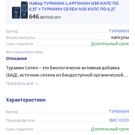
Набор ТУРАМИН L-АРГИНИН N90 КАПС ПО
0,5Г + ТУРАМИН СЕЛЕН N30 КАПС ПО 0,2Г
646
.00
₽
930
.00
₽
ТУРАМИН
Бренд
капсулы
Форма выпуска
Длительный срок
Срок годности
Все характеристики
Описание
Турамин Селен – это биологически активная добавка
(БАД), источник селена из биодоступной органической
формы селексен. Селен поддерживает естественные
Показать всё
антиоксидантные системы организма, защищая его от
окислительного повреждения. Достаточное содержание
Характеристики
селена способствует поддержке иммунной системы и
повышению защитных сил организма против инфекций.
ТУРАМИН
Бренд
Селен участвует в реакциях, которые уменьшают
ВИС ООО
Производитель
воспаление и предотвращают агрегацию тромбоцитов.
Длительный срок
Срок годности
Это свойство селена позволяет его применять для