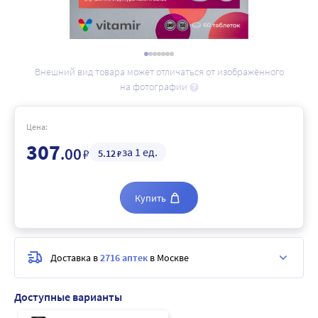
Внешний вид товара может отличаться от изображённого
на фотографии
Цена:
307
.00
за 1 ед.
₽
5
.12
₽
Купить
Доставка в
2716 аптек
в Москве
Доступные варианты