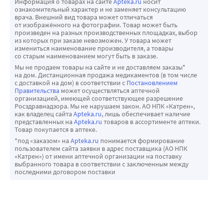
Информация о товарах на сайте
Apteka.ru
носит
ознакомительный характер и не заменяет консультацию
врача. Внешний вид товара может отличаться
от изображённого на фотографии. Товар может быть
произведен на разных производственных площадках, выбор
из которых при заказе невозможен. У товара может
измениться наименование производителя, а товары
со старым наименованием могут быть в заказе.
Мы не продаем товары на сайте и не доставляем заказы*
на дом. Дистанционная продажа медикаментов (в том числе
с доставкой на дом) в соответствии с
Постановлением
Правительства
может осуществляться аптечной
организацией, имеющей соответствующее разрешение
Росздравнадзора. Мы не нарушаем закон. АО НПК «Катрен»,
как владелец сайта
Apteka.ru
, лишь обеспечивает наличие
представленных на
Apteka.ru
товаров в ассортименте аптеки.
Товар покупается в аптеке.
*под «заказом» на
Apteka.ru
понимается формирование
пользователем сайта заявки в адрес поставщика (АО НПК
«Катрен») от имени аптечной организации на поставку
выбранного товара в соответствии с заключенным между
последними договором поставки