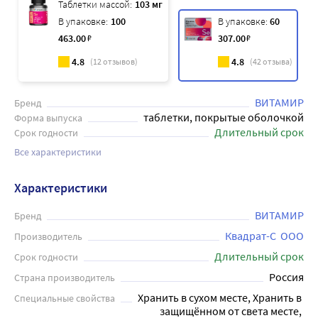
Таблетки массой:
103 мг
В упаковке:
100
В упаковке:
60
463
.00
₽
307
.00
₽
4.8
4.8
(
12
отзывов)
(
42
отзыва)
ВИТАМИР
Бренд
таблетки, покрытые оболочкой
Форма выпуска
Длительный срок
Срок годности
Все характеристики
Характеристики
ВИТАМИР
Бренд
Квадрат-С  ООО
Производитель
Длительный срок
Срок годности
Россия
Страна производитель
Хранить в сухом месте, Хранить в 
Специальные свойства
защищённом от света месте, 