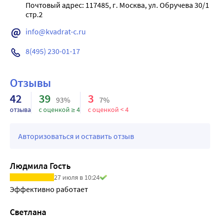
глутатионпероксидазы, который препятствует
Почтовый адрес: 117485, г. Москва, ул. Обручева 30/1 
разрушению мембран клеток под действием
свободных радикалов. Селен способствует
info@kvadrat-c.ru
улучшению функционального состояния
сердечно- сосудистой системы за счет стимуляции
8(495) 230-01-17
кровоснабжения сердца. Также селен имеет
значение для нормальной работы иммунной и
Отзывы
репродуктивной систем, проявляет
42
39
3
антитоксическую активность при отравлении
93%
7%
солями тя- желых металлов. Селен является
отзыва
с оценкой ≥ 4
с оценкой < 4
антагонистом кадмия, мышьяка и ртути,
препятствует их накоплению и способствует
Авторизоваться и оставить отзыв
быстрому выведению из организма. Селен,
действует омолаживающе на кожу, способствуя ее
Людмила Гость
разглаживанию, а также поддерживает хорошее
27 июля в 10:24
состояния волос.
Эффективно работает
Светлана