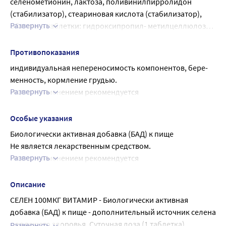
селенометионин, лактоза, поливинилпирролидон 
(стабилизатор), стеариновая кислота (стабилизатор), 
Развернуть
оболочка таблетки: гидроксипропил- метилцеллюлоза 
(загуститель), полиэтиленгликоль (стабилизатор), 
двуокись титана (краситель), краситель «Аннато».
Противопоказания
индивидуальная непереносимость компонентов, бере- 
менность, кормление грудью.
Развернуть
Перед применением рекомендуется 
проконсультироваться с врачом.
Особые указания
Биологически активная добавка (БАД) к пище
Не является лекарственным средством.
Развернуть
Перед применением рекомендуется 
проконсультироваться с врачом.
Описание
СЕЛЕН 100МКГ ВИТАМИР - Биологически активная
добавка (БАД) к пище - дополнительный источник селена
для вашего здоровья. Суточная доза (1 таблетка)
Развернуть