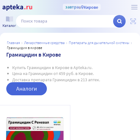
завтра
в
Кирове
Каталог
главная
лекарственные средства
препараты для дыхательной системы
грамицидин в кирове
Грамицидин в Кирове
Купить Грамицидин в Кирове в Apteka.ru.
Цена на Грамицидин от 459 руб. в Кирове.
Доставка препарата Грамицидин в 213 аптек.
Аналоги