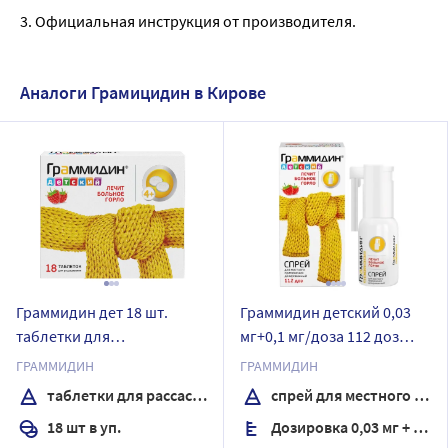
3. Официальная инструкция от производителя.
Аналоги Грамицидин в Кирове
Граммидин дет 18 шт.
Граммидин детский 0,03
таблетки для
мг+0,1 мг/доза 112 доз
рассасывания
спрей для местного
ГРАММИДИН
ГРАММИДИН
применения
таблетки для рассасывания
спрей для местного применения
18 шт в уп.
Дозировка 0,03 мг + 0,1 мг/доза