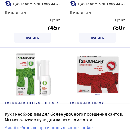
Доставим в аптеку
завтра
Доставим в аптеку
завтра
В наличии
В наличии
Цена:
Цена:
745
780
₽
₽
Купить
Купить
Граммидин 0,06 мг+0,1 мг/
Граммидин нео с
доза 112 доз спрей для
анестетиком 18 шт.
Куки необходимы для более удобного посещения сайтов.
местного применения
таблетки для
ГРАММИДИН
ГРАММИДИН
Мы используем куки для вашего комфорта!
рассасывания
спрей для местного применения
таблетки для рассасывания
Узнайте больше про использование cookie.