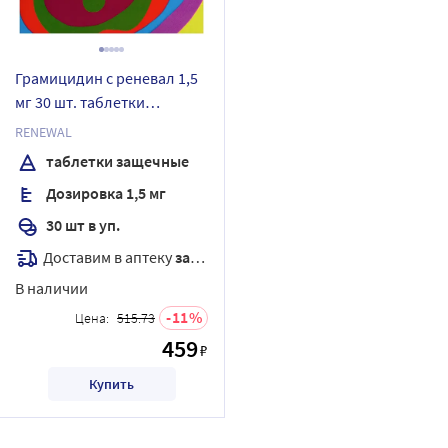
Грамицидин с реневал 1,5
мг 30 шт. таблетки
защечные
RENEWAL
таблетки защечные
Дозировка 1,5 мг
30 шт в уп.
Доставим в аптеку
завтра
В наличии
11
Цена:
515.73
459
₽
Купить