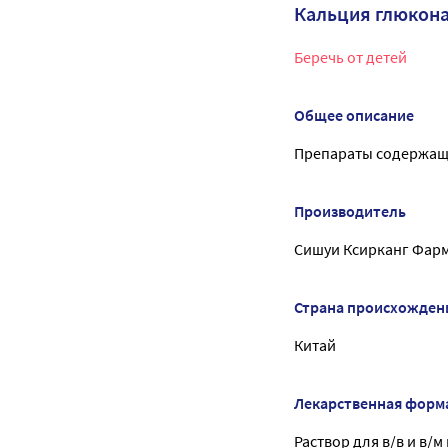
Кальция глюкона
Беречь от детей
Общее описание
Препараты содержащ
Производитель
Сишуи Ксирканг Фар
Страна происхожден
Китай
Лекарственная форм
Раствор для в/в и в/м