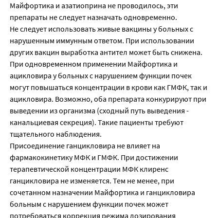
Майфортика и азатиоприна не проводилось, эти
препараты не следует назначать одновременно.
Не следует использовать живые вакцины у больных с
нарушенным иммунным ответом. При использовании
других вакцин выработка антител может быть снижена.
При одновременном применении Майфортика и
ацикловира у больных с нарушением функции почек
могут повышаться концентрации в крови как ГМФК, так и
ацикловира. Возможно, оба препарата конкурируют при
выведении из организма (сходный путь выведения -
канальциевая секреция). Такие пациенты требуют
тщательного наблюдения.
Присоединение ганцикловира не влияет на
фармакокинетику МФК и ГМФК. При достижении
терапевтической концентрации МФК клиренс
ганцикловира не изменяется. Тем не менее, при
сочетанном назначении Майфортика и ганцикловира
больным с нарушением функции почек может
потребоваться коррекция режима дозирования