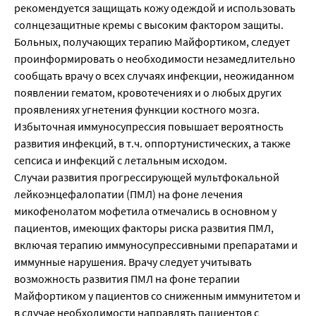
рекомендуется защищать кожу одеждой и использовать
солнцезащитные кремы с высоким фактором защиты.
Больных, получающих терапию Майфортиком, следует
проинформировать о необходимости незамедлительно
сообщать врачу о всех случаях инфекции, неожиданном
появлении гематом, кровотечениях и о любых других
проявлениях угнетения функции костного мозга.
Избыточная иммуносупрессия повышает вероятность
развития инфекций, в т.ч. оппортунистических, а также
сепсиса и инфекций с летальным исходом.
Случаи развития прогрессирующей мультфокальной
лейкоэнцефалопатии (ПМЛ) на фоне лечения
микофенолатом мофетила отмечались в основном у
пациентов, имеющих факторы риска развития ПМЛ,
включая терапию иммуносупрессивными препаратами и
иммунные нарушения. Врачу следует учитывать
возможность развития ПМЛ на фоне терапии
Майфортиком у пациентов со сниженным иммунитетом и
в случае необходимости направлять пациентов с