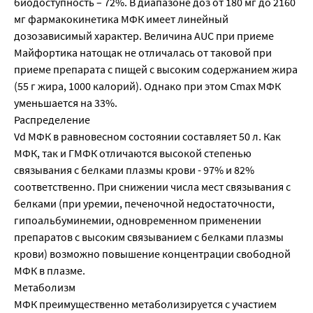
биодоступность – 72%. В диапазоне доз от 180 мг до 2160
мг фармакокинетика МФК имеет линейный
дозозависимый характер. Величина AUC при приеме
Майфортика натощак не отличалась от таковой при
приеме препарата с пищей с высоким содержанием жира
(55 г жира, 1000 калорий). Однако при этом Cmax МФК
уменьшается на 33%.
Распределение
Vd МФК в равновесном состоянии составляет 50 л. Как
МФК, так и ГМФК отличаются высокой степенью
связывания с белками плазмы крови - 97% и 82%
соответственно. При снижении числа мест связывания с
белками (при уремии, печеночной недостаточности,
гипоальбуминемии, одновременном применении
препаратов с высоким связыванием с белками плазмы
крови) возможно повышение концентрации свободной
МФК в плазме.
Метаболизм
МФК преимущественно метаболизируется с участием