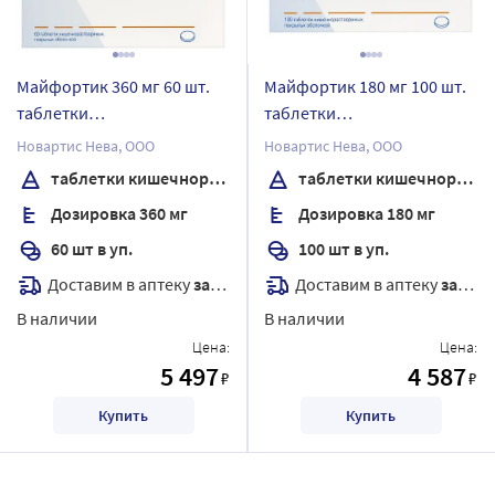
Майфортик 360 мг 60 шт.
Майфортик 180 мг 100 шт.
таблетки
таблетки
кишечнорастворимые,
кишечнорастворимые,
Новартис Нева, ООО
Новартис Нева, ООО
покрытые оболочкой
покрытые оболочкой
таблетки кишечнорастворимые, покрытые Оболочкой
таблетки кишечнорастворимые, покрытые Оболочкой
Дозировка 360 мг
Дозировка 180 мг
60 шт в уп.
100 шт в уп.
Доставим в аптеку
завтра
Доставим в аптеку
завтра
В наличии
В наличии
Цена:
Цена:
5 497
4 587
₽
₽
Купить
Купить