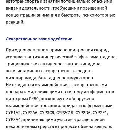
автотранспорта и занятий потенциально опасными
видами деятельности, требующими повышенной
концентрации внимания и быстроты психомоторных
реакций.
Лекарственное взаимодействие
При одновременном применении троспия хлорид
усиливает антихолинергический эффект амантадина,
трициклических антидепрессантов, хинидина,
антигистаминных лекарственных средств,
дизопирамида, бета-адреностимуляторов.
Не ожидается взаимодействия с лекарственными
препаратами, влияющими на систему изоферментов
цитохрома Р450, поскольку не обнаружено
взаимодействия троспия хлорида с изоферментами
CYP1A2, CYP2A6, CYP3C9, CYP2C19, CYP2D6, CYP2E1,
CYP3A4, принимающими участие в расщеплении
лекарственных средств в процессе обмена веществ.