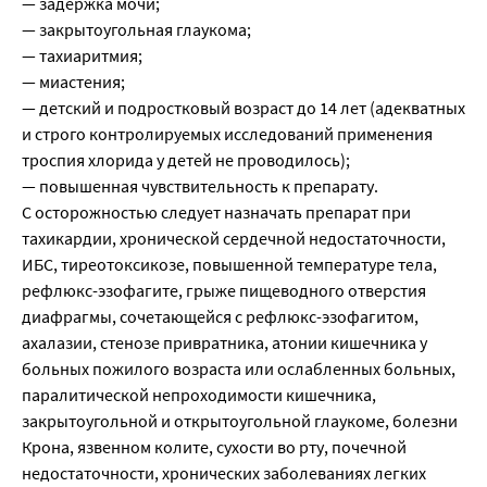
— задержка мочи;
— закрытоугольная глаукома;
— тахиаритмия;
— миастения;
— детский и подростковый возраст до 14 лет (адекватных
и строго контролируемых исследований применения
троспия хлорида у детей не проводилось);
— повышенная чувствительность к препарату.
С осторожностью следует назначать препарат при
тахикардии, хронической сердечной недостаточности,
ИБС, тиреотоксикозе, повышенной температуре тела,
рефлюкс-эзофагите, грыже пищеводного отверстия
диафрагмы, сочетающейся с рефлюкс-эзофагитом,
ахалазии, стенозе привратника, атонии кишечника у
больных пожилого возраста или ослабленных больных,
паралитической непроходимости кишечника,
закрытоугольной и открытоугольной глаукоме, болезни
Крона, язвенном колите, сухости во рту, почечной
недостаточности, хронических заболеваниях легких