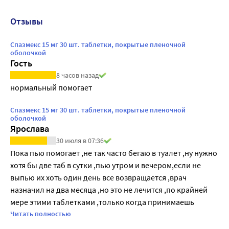
Отзывы
Спазмекс 15 мг 30 шт. таблетки, покрытые пленочной
оболочкой
Гость
8 часов назад
нормальный помогает
Спазмекс 15 мг 30 шт. таблетки, покрытые пленочной
оболочкой
Ярослава
30 июля в 07:36
Пока пью помогает ,не так часто бегаю в туалет ,ну нужно 
хотя бы две таб в сутки ,пью утром и вечером,если не 
выпью их хоть один день все возвращается ,врач 
назначил на два месяца ,но это не лечится ,по крайней 
мере этими таблетками ,только когда принимаешь 
,может самовнушение еще работает, коварная вещь
Читать полностью