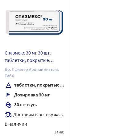
Спазмекс 30 мг 30 шт.
таблетки, покрытые
пленочной оболочкой
Др. Пфлегер Арцнаймиттель
ГмбХ
таблетки, покрытые пленочной оболочкой
Дозировка 30 мг
30 шт в уп.
Доставим в аптеку
завтра
В наличии
Цена: