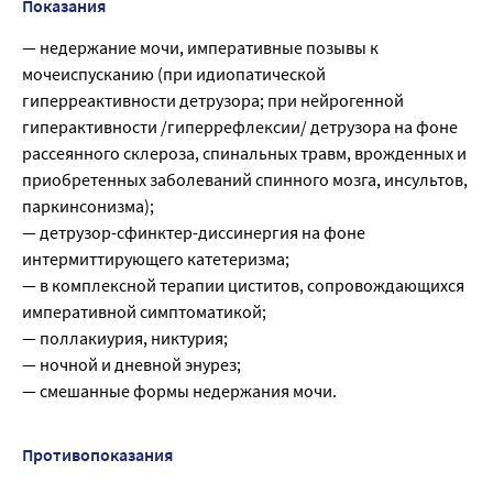
Показания
— недержание мочи, императивные позывы к
мочеиспусканию (при идиопатической
гиперреактивности детрузора; при нейрогенной
гиперактивности /гиперрефлексии/ детрузора на фоне
рассеянного склероза, спинальных травм, врожденных и
приобретенных заболеваний спинного мозга, инсультов,
паркинсонизма);
— детрузор-сфинктер-диссинергия на фоне
интермиттирующего катетеризма;
— в комплексной терапии циститов, сопровождающихся
императивной симптоматикой;
— поллакиурия, никтурия;
— ночной и дневной энурез;
— смешанные формы недержания мочи.
Противопоказания