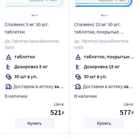
Спазмекс 5 мг 30 шт.
Спазмекс 15 мг 30 шт.
таблетки
таблетки, покрытые
пленочной оболочкой
Др. Пфлегер Арцнаймиттель
Др. Пфлегер Арцнаймиттель
ГмбХ
ГмбХ
таблетки
таблетки, покрытые пленочной оболочкой
Дозировка 5 мг
Дозировка 15 мг
30 шт в уп.
30 шт в уп.
Доставим в аптеку
завтра
Доставим в аптеку
завтра
В наличии
В наличии
Цена:
Цена:
521
577
₽
₽
Купить
Купить