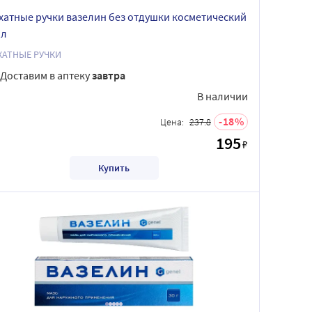
хатные ручки вазелин без отдушки косметический
мл
ХАТНЫЕ РУЧКИ
Доставим в аптеку
завтра
В наличии
18
Цена:
237.8
195
₽
Купить