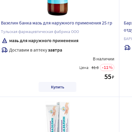
Вазелин банка мазь для наружного применения 25 гр
Бар
отд
Тульская фармацевтическая фабрика ООО
БАР
мазь для наружного применения
Доставим в аптеку
завтра
В наличии
11
Цена:
61.8
55
₽
Купить