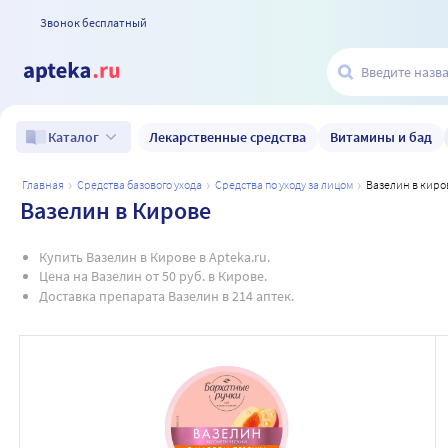
Звонок бесплатный
Лекарственные средства
Витамины и бад
Каталог
главная
средства базового ухода
средства по уходу за лицом
вазелин в киро
Вазелин в Кирове
Купить Вазелин в Кирове в Apteka.ru.
Цена на Вазелин от 50 руб. в Кирове.
Доставка препарата Вазелин в 214 аптек.