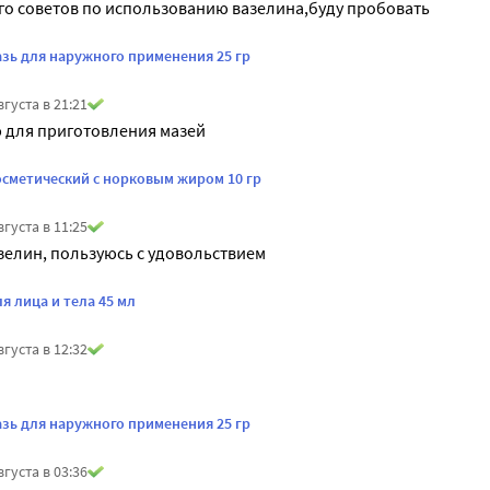
го советов по использованию вазелина,буду пробовать
азь для наружного применения 25 гр
вгуста в 21:21
 для приготовления мазей
осметический с норковым жиром 10 гр
вгуста в 11:25
елин, пользуюсь с удовольствием
я лица и тела 45 мл
вгуста в 12:32
азь для наружного применения 25 гр
вгуста в 03:36