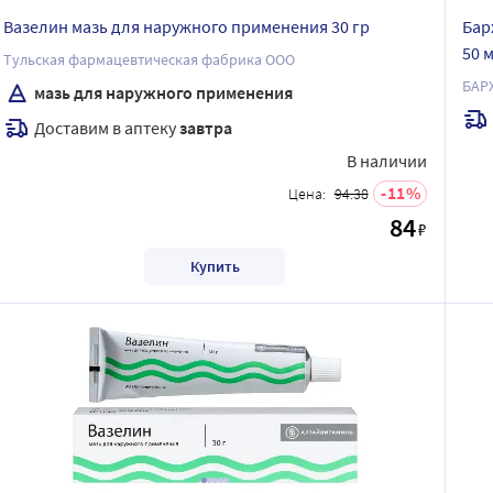
Вазелин мазь для наружного применения 30 гр
Бар
50 
Тульская фармацевтическая фабрика ООО
БАР
мазь для наружного применения
Доставим в аптеку
завтра
В наличии
11
Цена:
94.38
84
₽
Купить