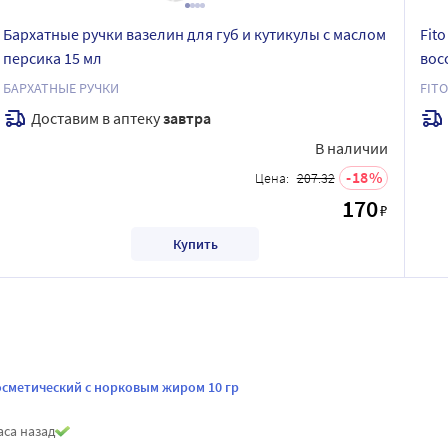
Бархатные ручки вазелин для губ и кутикулы с маслом
Fit
персика 15 мл
вос
БАРХАТНЫЕ РУЧКИ
FIT
Доставим в аптеку
завтра
В наличии
18
Цена:
207.32
170
₽
Купить
осметический с норковым жиром 10 гр
аса назад