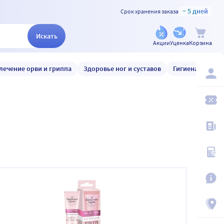
~ 5 дней
Срок хранения заказа
Искать
Акции
Уценка
Корзина
лечение орви и гриппа
Здоровье ног и суставов
Гигиена и уход