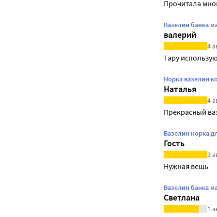
Прочитала мно
Вазелин банка м
валерий
4 а
Тару использую
Норка вазелин к
Наталья
4 а
Прекрасный ваз
Вазелин норка дл
Гость
3 а
Нужная вещь
Вазелин банка м
Светлана
1 а