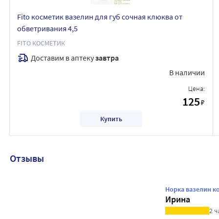
Fito косметик вазелин для губ сочная клюква от
обветривания 4,5
FITO КОСМЕТИК
Доставим в аптеку
завтра
В наличии
Цена:
125
₽
Купить
Отзывы
Норка вазелин к
Ирина
2 ч