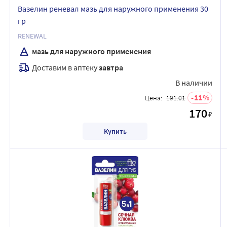
Вазелин реневал мазь для наружного применения 30
гр
RENEWAL
мазь для наружного применения
Доставим в аптеку
завтра
В наличии
11
Цена:
191.01
170
₽
Купить