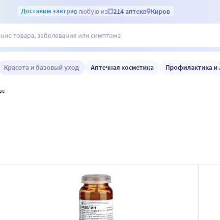
Доставим
завтра
в любую из
214 аптек
в
Киров
Красота и базовый уход
Аптечная косметика
Профилактика и 
ве