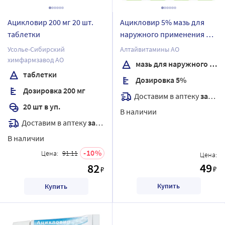
Ацикловир 200 мг 20 шт.
Ацикловир 5% мазь для
таблетки
наружного применения 10
гр
Усолье-Сибирский
Алтайвитамины АО
химфармзавод АО
мазь для наружного применения
таблетки
Дозировка 5%
Дозировка 200 мг
Доставим в аптеку
завтра
20 шт в уп.
В наличии
Доставим в аптеку
завтра
В наличии
10
Цена:
91.11
Цена:
49
82
₽
₽
Купить
Купить