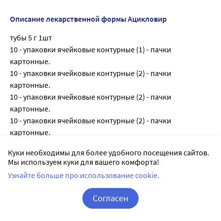
Описание лекарственной формы Ацикловир
тубы 5 г 1шт
10 - упаковки ячейковые контурные (1) - пачки
картонные.
10 - упаковки ячейковые контурные (2) - пачки
картонные.
10 - упаковки ячейковые контурные (2) - пачки
картонные.
10 - упаковки ячейковые контурные (2) - пачки
картонные.
10 - упаковки ячейковые контурные (3) - пачки картонные
Куки необходимы для более удобного посещения сайтов.
10 г - алюминиевые (1) - пачки картонные.
Мы используем куки для вашего комфорта!
10 г - алюминиевые (1) - пачки картонные.
Узнайте больше про использование cookie.
10 г в тубы алюминиевые.
Каждую тубу вместе с инструкцией по применению в
Согласен
пачку из картона.
Корзина
Вход / Регистрация
2 г - алюминиевые (1) - пачки картонные.