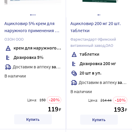
Ацикловир 5% крем для
Ацикловир 200 мг 20 шт.
наружного применения 5
таблетки
гр
ОЗОН ООО
Фармстандарт-Уфимский
витаминный завод,ОАО
крем для наружного применения
таблетки
Дозировка 5%
Дозировка 200 мг
Доставим в аптеку
завтра
20 шт в уп.
В наличии
Доставим в аптеку
завтра
В наличии
20
10
Цена:
150
Цена:
214.44
119
193
₽
₽
Купить
Купить