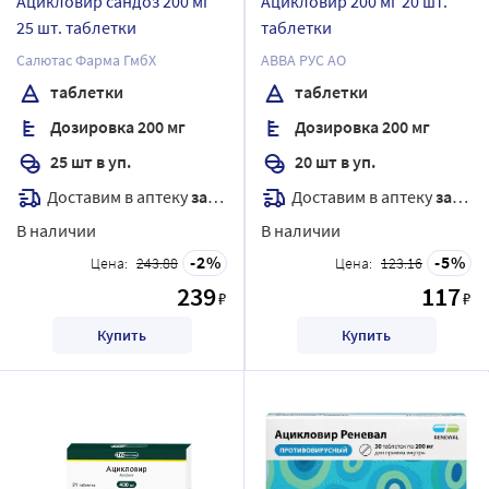
Ацикловир сандоз 200 мг
Ацикловир 200 мг 20 шт.
25 шт. таблетки
таблетки
Салютас Фарма ГмбХ
АВВА РУС АО
таблетки
таблетки
Дозировка 200 мг
Дозировка 200 мг
25 шт в уп.
20 шт в уп.
Доставим в аптеку
завтра
Доставим в аптеку
завтра
В наличии
В наличии
2
5
Цена:
243.88
Цена:
123.16
239
117
₽
₽
Купить
Купить