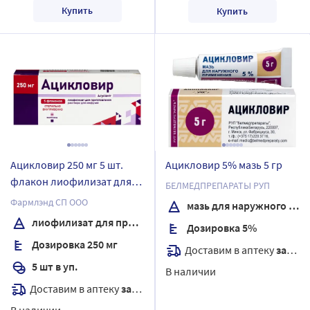
Купить
Купить
Ацикловир 250 мг 5 шт.
Ацикловир 5% мазь 5 гр
флакон лиофилизат для
БЕЛМЕДПРЕПАРАТЫ РУП
приготовления раствора
Фармлэнд СП ООО
мазь для наружного применения
для инфузий
лиофилизат для приготовления раствора для инфузий
Дозировка 5%
Дозировка 250 мг
Доставим в аптеку
завтра
5 шт в уп.
В наличии
Доставим в аптеку
завтра
В наличии