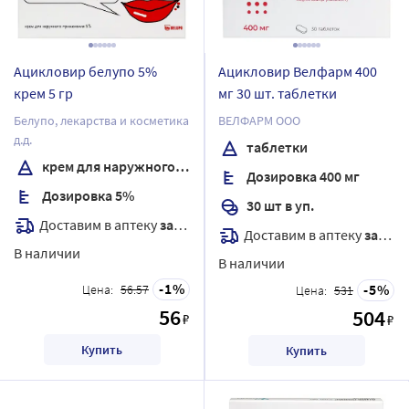
Ацикловир белупо 5%
Ацикловир Велфарм 400
крем 5 гр
мг 30 шт. таблетки
Белупо, лекарства и косметика
ВЕЛФАРМ ООО
д.д.
таблетки
крем для наружного применения
Дозировка 400 мг
Дозировка 5%
30 шт в уп.
Доставим в аптеку
завтра
Доставим в аптеку
завтра
В наличии
В наличии
1
5
Цена:
56.57
Цена:
531
56
504
₽
₽
Купить
Купить