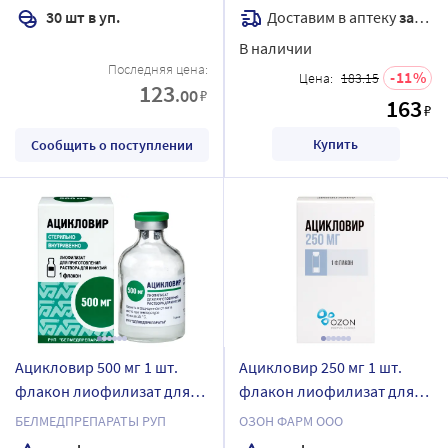
Доставим в аптеку
завтра
30 шт в уп.
В наличии
Последняя цена:
11
Цена:
183.15
123
.00
₽
163
₽
Купить
Сообщить о поступлении
Ацикловир 500 мг 1 шт.
Ацикловир 250 мг 1 шт.
флакон лиофилизат для
флакон лиофилизат для
приготовления раствора
приготовления раствора
БЕЛМЕДПРЕПАРАТЫ РУП
ОЗОН ФАРМ ООО
для инфузий
для инфузий