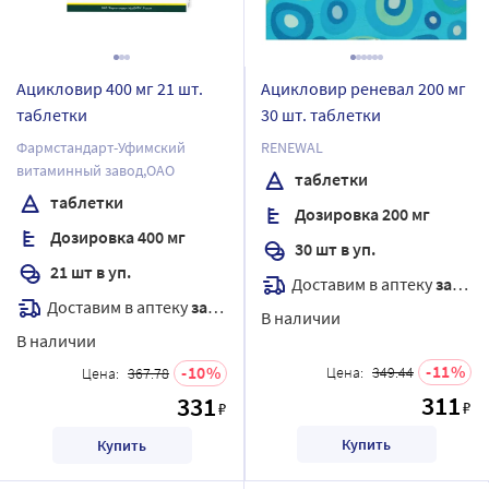
Ацикловир 400 мг 21 шт.
Ацикловир реневал 200 мг
таблетки
30 шт. таблетки
Фармстандарт-Уфимский
RENEWAL
витаминный завод,ОАО
таблетки
таблетки
Дозировка 200 мг
Дозировка 400 мг
30 шт в уп.
21 шт в уп.
Доставим в аптеку
завтра
Доставим в аптеку
завтра
В наличии
В наличии
11
10
Цена:
349.44
Цена:
367.78
311
331
₽
₽
Купить
Купить