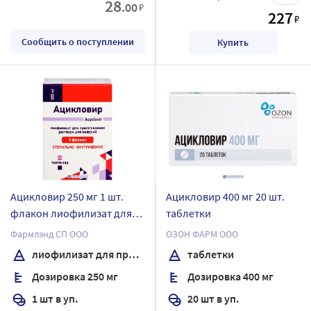
28
.00
₽
227
₽
Сообщить о поступлении
Купить
Ацикловир 250 мг 1 шт.
Ацикловир 400 мг 20 шт.
флакон лиофилизат для
таблетки
приготовления раствора
Фармлэнд СП ООО
ОЗОН ФАРМ ООО
для инфузий
лиофилизат для приготовления раствора для инфузий
таблетки
Дозировка 250 мг
Дозировка 400 мг
1 шт в уп.
20 шт в уп.