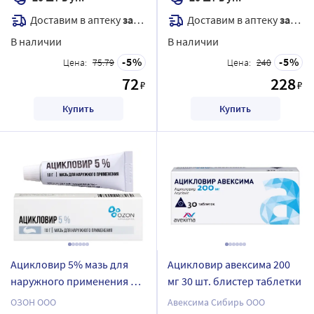
Доставим в аптеку
завтра
Доставим в аптеку
завтра
В наличии
В наличии
5
5
Цена:
75.79
Цена:
240
72
228
₽
₽
Купить
Купить
Ацикловир 5% мазь для
Ацикловир авексима 200
наружного применения 10
мг 30 шт. блистер таблетки
гр
ОЗОН ООО
Авексима Сибирь ООО