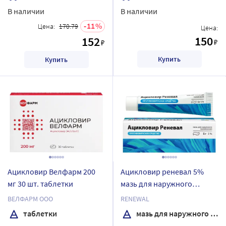
В наличии
В наличии
11
Цена:
170.79
Цена:
150
152
₽
₽
Купить
Купить
Ацикловир Велфарм 200
Ацикловир реневал 5%
мг 30 шт. таблетки
мазь для наружного
применения 5 гр
ВЕЛФАРМ ООО
RENEWAL
таблетки
мазь для наружного применения