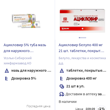
Ацикловир 5% туба мазь
Ацикловир белупо 400 мг
для наружного
21 шт. таблетки, покрытые
применения 10 гр
пленочной оболочкой
Усолье-Сибирский
Белупо, лекарства и косметика
химфармзавод АО
д.д.
мазь для наружного применения
таблетки, покрытые пленочной оболочкой
Дозировка 5%
Дозировка 400 мг
21 шт в уп.
Доставим в аптеку
завтра
В наличии
Последняя цена:
1
Цена:
229.29