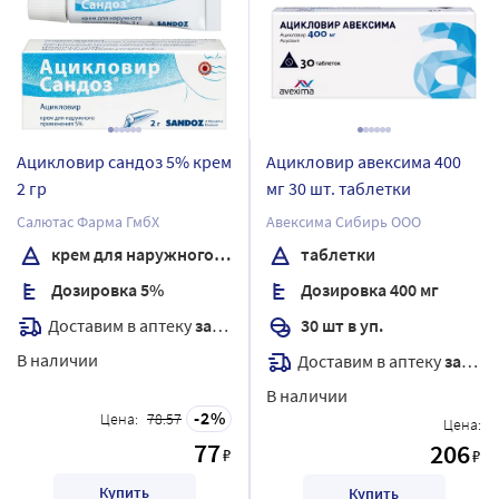
Ацикловир сандоз 5% крем
Ацикловир авексима 400
2 гр
мг 30 шт. таблетки
Салютас Фарма ГмбХ
Авексима Сибирь ООО
крем для наружного применения
таблетки
Дозировка 5%
Дозировка 400 мг
Доставим в аптеку
завтра
30 шт в уп.
В наличии
Доставим в аптеку
завтра
В наличии
2
Цена:
78.57
Цена:
77
206
₽
₽
Купить
Купить