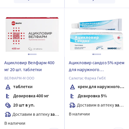
Ацикловир Велфарм 400
Ацикловир сандоз 5% крем
мг 20 шт. таблетки
для наружного
применения 5 гр
ВЕЛФАРМ-М ООО
Салютас Фарма ГмбХ
таблетки
крем для наружного применения
Дозировка 400 мг
Дозировка 5%
Доставим в аптеку
завтра
20 шт в уп.
В наличии
Доставим в аптеку
завтра
В наличии