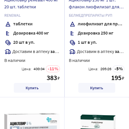
20 шт. таблетки
флакон лиофилизат для
раствора для инфузий
RENEWAL
БЕЛМЕДПРЕПАРАТЫ РУП
таблетки
лиофилизат для приготовления раствора для инфузий
Дозировка 400 мг
Дозировка 250 мг
20 шт в уп.
1 шт в уп.
Доставим в аптеку
завтра
Доставим в аптеку
завтра
В наличии
В наличии
11
5
Цена:
430.34
Цена:
205.26
383
195
₽
₽
Купить
Купить