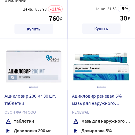
5
11
Цена:
31.58
Цена:
853.93
30
760
₽
₽
Купить
Купить
Ацикловир 200 мг 30 шт.
Ацикловир реневал 5%
таблетки
мазь для наружного
применения 10 гр
ОЗОН ФАРМ ООО
RENEWAL
таблетки
мазь для наружного применения
Дозировка 200 мг
Дозировка 5%