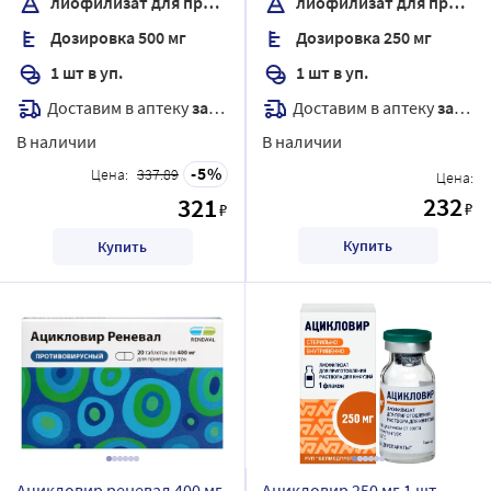
лиофилизат для приготовления раствора для инфузий
лиофилизат для приготовления раствора для инфузий
Дозировка 500 мг
Дозировка 250 мг
1 шт в уп.
1 шт в уп.
Доставим в аптеку
завтра
Доставим в аптеку
завтра
В наличии
В наличии
5
Цена:
337.89
Цена:
232
321
₽
₽
Купить
Купить
Ацикловир реневал 400 мг
Ацикловир 250 мг 1 шт.