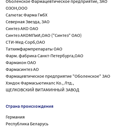
Оболенское Фармацевтическое предприятие, ЗАО
ОЗОН,ООО
Салютас Фарма ГмбХ
Северная Звезда, ЗАО
Синтез АКО ОАО
Синтез АКОМПиИ,ОАО ("Синтез" ОАО)
СТИ-Мед-Сорб,ОАО
Татхимфармпрепараты ОАО
Фарм. фабрика Санкт-Петербурга,ОАО
Фармакон ОАО
Фармасинтез АО
Фармацевтическое предприятие "Оболенское" ЗАО
Хэндок Фармасьютикалс Ко., Лтд.,
ЩЕЛКОВСКИЙ ВИТАМИННЫЙ ЗАВОД
Страна происхождения
Германия
Республика Беларусь