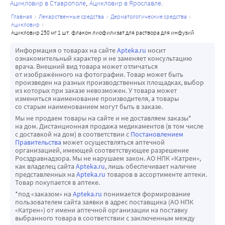
Ацикловир в Ставрополе
Ацикловир в Ярославле
диализа снижалась приблизительно на 60%.
раствора для инфузий, у детей в возрасте от 3 месяцев до
главная
лекарственные средства
дерматологические средства
У пожилых пациентов общий клиренс ацикловира с 
12 лет проводят в зависимости от массы тела.
ацикловир
возрастом снижается параллельно со снижением 
ацикловир 250 мг 1 шт. флакон лиофилизат для раствора для инфузий
Используют те же схемы лечения, что и при лечении
клиренса креатинина, однако конечный период 
инфекций, вызванных ВПГ. У детей от 3 месяцев до 12 лет
Информация о товарах на сайте
Apteka.ru
носит
полувыведения ацикловира изменяется незначительно.
со сниженной функцией почек требуется коррекция
ознакомительный характер и не заменяет консультацию
врача. Внешний вид товара может отличаться
дозы в соответствии со степенью нарушения функции
от изображённого на фотографии. Товар может быть
почек (см. таблицу 2). Пациенты пожилого возраста
произведен на разных производственных площадках, выбор
из которых при заказе невозможен. У товара может
Необходимо учитывать вероятность нарушения функции
измениться наименование производителя, а товары
почек у пациентов пожилого возраста, доза препарата
со старым наименованием могут быть в заказе.
Мы не продаем товары на сайте и не доставляем заказы*
должна быть скорректирована в соответствии со
на дом. Дистанционная продажа медикаментов (в том числе
степенью нарушения функции почек. Следует
с доставкой на дом) в соответствии с
Постановлением
Правительства
может осуществляться аптечной
поддерживать надлежащий уровень гидратации
организацией, имеющей соответствующее разрешение
организма. Пациенты с нарушением функции почек
Росздравнадзора. Мы не нарушаем закон. АО НПК «Катрен»,
как владелец сайта
Apteka.ru
, лишь обеспечивает наличие
Препарат Ацикловир, лиофилизат для приготовления
представленных на
Apteka.ru
товаров в ассортименте аптеки.
раствора для инфузий, должен назначаться с
Товар покупается в аптеке.
осторожностью пациентам с нарушением функции
*под «заказом» на
Apteka.ru
понимается формирование
пользователем сайта заявки в адрес поставщика (АО НПК
почек. Следует поддерживать надлежащий уровень
«Катрен») от имени аптечной организации на поставку
гидратации организма. Доза для пациентов с
выбранного товара в соответствии с заключенным между