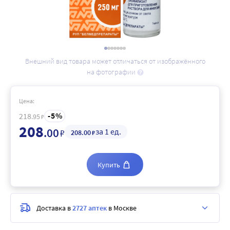
Внешний вид товара может отличаться от изображённого
на фотографии
Цена:
5
218
.95
₽
208
.00
за 1 ед.
₽
208
.00
₽
Купить
Доставка в
2727 аптек
в Москве