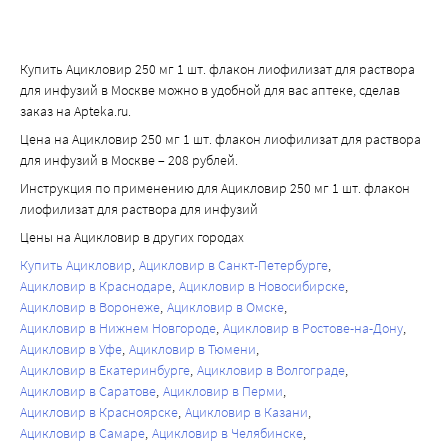
фильтрации, но и канальцевой секреции. Основным 
тяжелые местные воспалительные реакции, в некоторых 
Продолжительность профилактического применения
метаболитом ацикловира является 9-
случаях приводящие к деструктивным изменениям кожи.
препарата Ацикловир, лиофилизат для приготовления
карбоксиметоксиметилгуанин, на долю которого в моче 
раствора для инфузий, определяется
Купить Ацикловир 250 мг 1 шт. флакон лиофилизат для раствора
приходится около 10 15% введенной дозы препарата. 
продолжительностью периода риска возникновения
для инфузий в Москве можно в удобной для вас аптеке, сделав
При назначении ацикловира через 1 ч после приема 1 г 
инфекции. Взрослые Для пациентов с ожирением при
заказ на Apteka.ru.
пробенецида конечный период полувыведения 
расчете дозы ацикловира для внутривенного введения
Цена на Ацикловир 250 мг 1 шт. флакон лиофилизат для раствора
ацикловира и AUC (площадь под фармакокинетической 
на основании фактической массы тела могут быть
для инфузий в Москве – 208 рублей.
кривой «концентрация-время») увеличивались на 18% и 
получены более высокие концентрации ацикловира в
Инструкция по применению для Ацикловир 250 мг 1 шт. флакон
40% соответственно.
плазме крови. Таким образом, следует рассматривать
лиофилизат для раствора для инфузий
У новорожденных (от 0 до 3 месяцев) при введении 
необходимость уменьшения дозы для пациентов с
Цены на Ацикловир в других городах
ацикловира в дозе 10 мг/кг в виде инфузии в течение 1 
ожирением, в особенности для пациентов пожилого
Купить Ацикловир
Ацикловир в Санкт-Петербурге
часа каждые 8 часов конечный период полувыведения из 
возраста или с нарушением функции почек. Используют
Ацикловир в Краснодаре
Ацикловир в Новосибирске
плазмы крови составлял около 3,8 ч.
те же схемы лечения, что и при лечении инфекций,
Ацикловир в Воронеже
Ацикловир в Омске
Особые группы пациентов
вызванных ВПГ. Дети от 12 до 18 лет У детей в возрасте от
Ацикловир в Нижнем Новгороде
Ацикловир в Ростове-на-Дону
У пациентов с хронической почечной недостаточностью 
12 до 18 лет препарат Ацикловир, лиофилизат для
Ацикловир в Уфе
Ацикловир в Тюмени
конечный период полувыведения ацикловира составлял 
Ацикловир в Екатеринбурге
Ацикловир в Волгограде
приготовления раствора для инфузий, следует
в среднем 19,5 ч. При проведении гемодиализа средний 
Ацикловир в Саратове
Ацикловир в Перми
применять в режиме дозирования, указанном для
период полувыведения ацикловира составлял 5,7 ч. 
Ацикловир в Красноярске
Ацикловир в Казани
взрослых. Дети от 3 месяцев до 12 лет Расчет дозы
Ацикловир в Самаре
Ацикловир в Челябинске
Концентрация ацикловира в плазме крови во время 
препарата Ацикловир, лиофилизат для приготовления