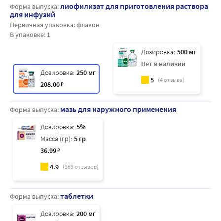
лиофилизат для приготовления раствора
Форма выпуска:
для инфузий
Первичная упаковка:
флакон
В упаковке:
1
Дозировка:
500 мг
Нет в наличии
Дозировка:
250 мг
5
(
4
отзыва)
208
.00
₽
мазь для наружного применения
Форма выпуска:
Дозировка:
5%
Масса (гр):
5 гр
36
.99
₽
4.9
(
369
отзывов)
таблетки
Форма выпуска:
Дозировка:
200 мг